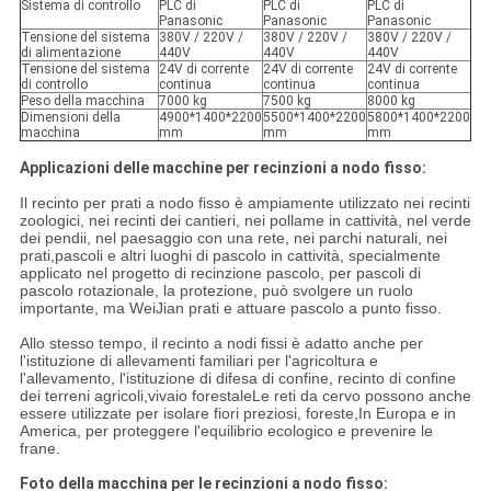
Sistema di controllo
PLC di
PLC di
PLC di
Panasonic
Panasonic
Panasonic
Tensione del sistema
380V / 220V /
380V / 220V /
380V / 220V /
di alimentazione
440V
440V
440V
Tensione del sistema
24V di corrente
24V di corrente
24V di corrente
di controllo
continua
continua
continua
Peso della macchina
7000 kg
7500 kg
8000 kg
Dimensioni della
4900*1400*2200
5500*1400*2200
5800*1400*2200
macchina
mm
mm
mm
Applicazioni delle macchine per recinzioni a nodo fisso:
Il recinto per prati a nodo fisso è ampiamente utilizzato nei recinti
zoologici, nei recinti dei cantieri, nei pollame in cattività, nel verde
dei pendii, nel paesaggio con una rete, nei parchi naturali, nei
prati,pascoli e altri luoghi di pascolo in cattività, specialmente
applicato nel progetto di recinzione pascolo, per pascoli di
pascolo rotazionale, la protezione, può svolgere un ruolo
importante, ma WeiJian prati e attuare pascolo a punto fisso.
Allo stesso tempo, il recinto a nodi fissi è adatto anche per
l'istituzione di allevamenti familiari per l'agricoltura e
l'allevamento, l'istituzione di difesa di confine, recinto di confine
dei terreni agricoli,vivaio forestaleLe reti da cervo possono anche
essere utilizzate per isolare fiori preziosi, foreste,In Europa e in
America, per proteggere l'equilibrio ecologico e prevenire le
frane.
Foto della macchina per le recinzioni a nodo fisso: