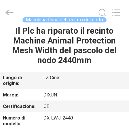
Anping
Dixun
Wire
Mesh
Products
Macchina fissa del recinto del nodo
Co.,
Ltd.
All
Il Plc ha riparato il recinto
CASA
Rights
Reserved.
Machine Animal Protection
PRODOTTI
Mesh Width del pascolo del
nodo 2440mm
MANIFESTAZIONE
DI
Luogo di
La Cina
origine:
VR
Marca:
DIXUN
CIRCA
Certificazione:
CE
NOI
Numero di
DX-LWJ-2440
modello: