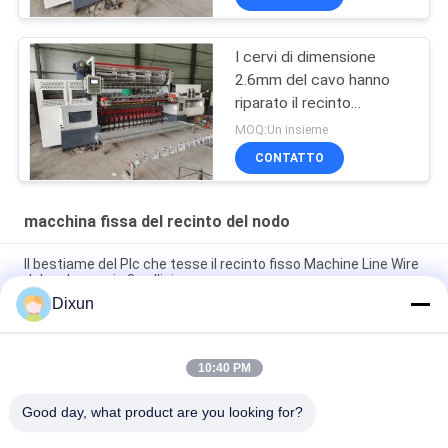
I cervi di dimensione
2.6mm del cavo hanno
riparato il recinto
Machine Tensile
MOQ:Un insieme
Strength 850n del nodo
CONTATTO
macchina fissa del recinto del nodo
Il bestiame del Plc che tesse il recinto fisso Machine Line Wire
del nodo spazia 3 pollici
Dixun
Recinto fisso Machine Weave Speed del pascolo del nodo 25
volte al min
10:40 PM
Recinto fisso Machine Hole Size del bestiame del nodo di
Mesh Length 200m 3 pollici
Good day, what product are you looking for?