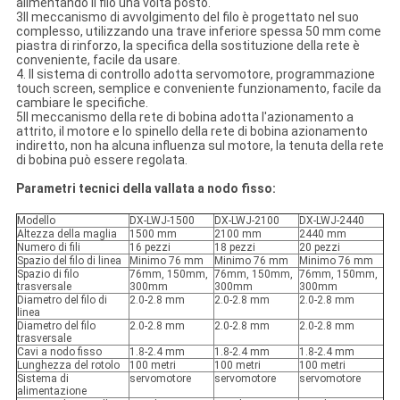
alimentando il filo una volta posto.
3Il meccanismo di avvolgimento del filo è progettato nel suo
complesso, utilizzando una trave inferiore spessa 50 mm come
piastra di rinforzo, la specifica della sostituzione della rete è
conveniente, facile da usare.
4. Il sistema di controllo adotta servomotore, programmazione
touch screen, semplice e conveniente funzionamento, facile da
cambiare le specifiche.
5Il meccanismo della rete di bobina adotta l'azionamento a
attrito, il motore e lo spinello della rete di bobina azionamento
indiretto, non ha alcuna influenza sul motore, la tenuta della rete
di bobina può essere regolata.
Parametri tecnici della vallata a nodo fisso:
Modello
DX-LWJ-1500
DX-LWJ-2100
DX-LWJ-2440
Altezza della maglia
1500 mm
2100 mm
2440 mm
Numero di fili
16 pezzi
18 pezzi
20 pezzi
Spazio del filo di linea
Minimo 76 mm
Minimo 76 mm
Minimo 76 mm
Spazio di filo
76mm, 150mm,
76mm, 150mm,
76mm, 150mm,
trasversale
300mm
300mm
300mm
Diametro del filo di
2.0-2.8 mm
2.0-2.8 mm
2.0-2.8 mm
linea
Diametro del filo
2.0-2.8 mm
2.0-2.8 mm
2.0-2.8 mm
trasversale
Cavi a nodo fisso
1.8-2.4 mm
1.8-2.4 mm
1.8-2.4 mm
Lunghezza del rotolo
100 metri
100 metri
100 metri
Sistema di
servomotore
servomotore
servomotore
alimentazione