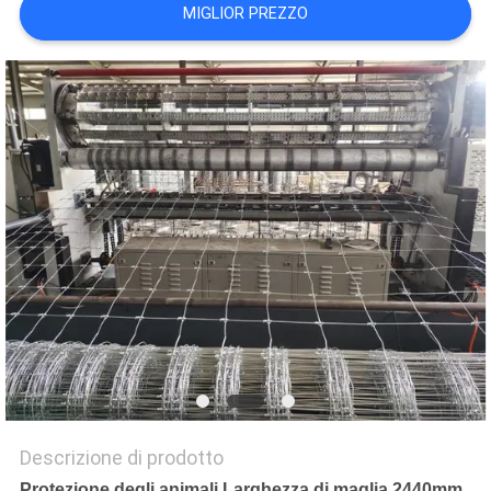
MIGLIOR PREZZO
MAPPA
DEL
SITO
PRIVACY
POLICY
Descrizione di prodotto
Protezione degli animali Larghezza di maglia 2440mm