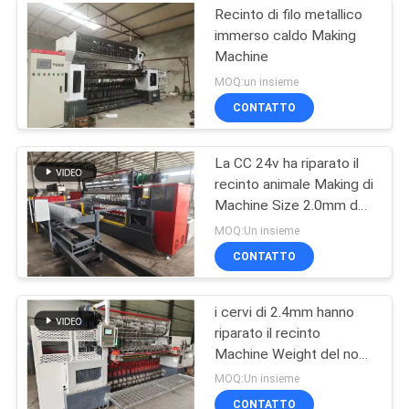
Recinto di filo metallico
immerso caldo Making
Machine
MOQ:un insieme
CONTATTO
La CC 24v ha riparato il
recinto animale Making di
Machine Size 2.0mm del
recinto del nodo
MOQ:Un insieme
CONTATTO
i cervi di 2.4mm hanno
riparato il recinto
Machine Weight del nodo
8 tonnellate di larghezza
MOQ:Un insieme
2440mm
CONTATTO