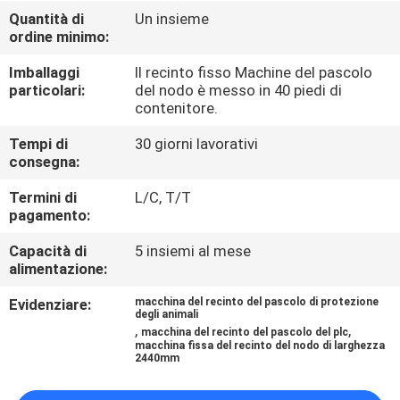
GIRO
Quantità di
Un insieme
ordine minimo:
DELLA
FABBRICA
Imballaggi
Il recinto fisso Machine del pascolo
particolari:
del nodo è messo in 40 piedi di
contenitore.
CONTROLLO
Tempi di
30 giorni lavorativi
DI
consegna:
QUALITÀ
Termini di
L/C, T/T
pagamento:
CONTATTICI
Capacità di
5 insiemi al mese
alimentazione:
RICHIEDA
Evidenziare:
macchina del recinto del pascolo di protezione
degli animali
,
,
UNA
macchina del recinto del pascolo del plc
macchina fissa del recinto del nodo di larghezza
2440mm
CITAZIONE