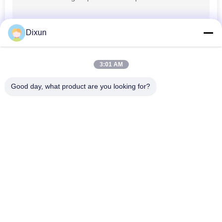
MAPPA
DEL
Dixun
SITO
3:01 AM
PRIVACY
Good day, what product are you looking for?
POLICY
Categorie popolari
Tutti
Cavo Mesh Welding 
Rinforzo Della 
Machines
Saldatrice Della 
Maglia
Saldatrice Della 
Saldatrice Del 
Maglia Del Recinto
Pannello Reticolare
Macchina Fissa Del 
Costruzione Mesh 
Recinto Del Nodo
Welding Machine