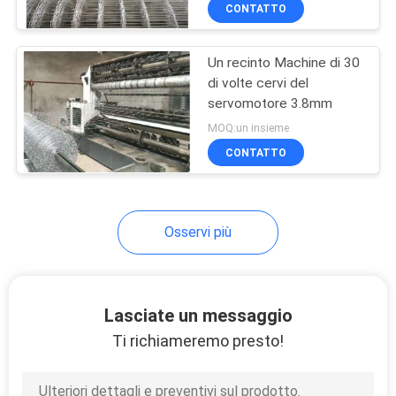
GIRO
CONTATTO
DELLA
Un recinto Machine di 30
FABBRICA
di volte cervi del
servomotore 3.8mm
CONTROLLO
MOQ:un insieme
DI
CONTATTO
QUALITÀ
Osservi più
CONTATTICI
RICHIEDA
Lasciate un messaggio
UNA
Ti richiameremo presto!
CITAZIONE