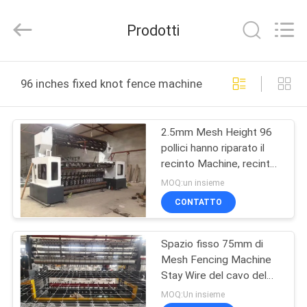
Anping
Dixun
Wire
Prodotti
Mesh
Products
Co.,
Ltd.
All
CASA
Rights
96 inches fixed knot fence machine produzione online
Reserved.
PRODOTTI
2.5mm Mesh Height 96
pollici hanno riparato il
MANIFESTAZIONE
recinto Machine, recinto
DI
Machine del nodo dei
MOQ:un insieme
cervi
VR
CONTATTO
Spazio fisso 75mm di
CIRCA
Mesh Fencing Machine
NOI
Stay Wire del cavo del
servomotore del nodo
MOQ:Un insieme