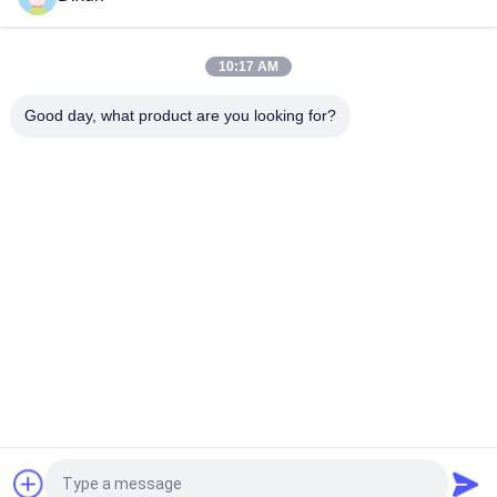
Recinto fisso Machine Weave Speed del pascolo del nodo 25
volte al min
10:17 AM
Recinto fisso Machine Hole Size del bestiame del nodo di
Mesh Length 200m 3 pollici
Good day, what product are you looking for?
Categorie popolari
Tutti
Cavo Mesh Welding 
Rinforzo Della 
Machines
Saldatrice Della 
Maglia
Saldatrice Della 
Saldatrice Del 
Maglia Del Recinto
Pannello Reticolare
Macchina Fissa Del 
Costruzione Mesh 
Recinto Del Nodo
Welding Machine
Saldatrice Della 
Macchina Saldata 
Maglia Del Rotolo
Della Rete Metallica
Richiedi un preventivo