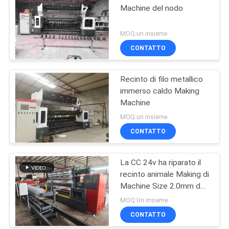
Machine del nodo
MOQ:un insieme
CONTATTO
Recinto di filo metallico
immerso caldo Making
Machine
MOQ:un insieme
CONTATTO
La CC 24v ha riparato il
recinto animale Making di
Machine Size 2.0mm del
recinto del nodo
MOQ:Un insieme
CONTATTO