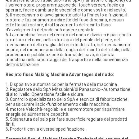
4. Il sistema di controllo adotta lo SpA (Panasonic Giappone) ed
il servomotore, programmazione del touch screen, facile da
operare, facile cambiare le specifiche come vostro richiesto.
5. Il meccanismo di avvolgimento adotta l'innesto a frizione, il
motore e l'azionamento indiretto del fuso di bobina, nessun
effetto sul motore, il rafforzamento del recinto fisso
d'avvolgimento del nodo può essere regolato
6. La macchina fissa del recinto del nodo è divisa in 6 parti, nella
struttura del cavo, nella struttura del pedale del piede, nel
meccanismo della maglia del recinto di tirata, nel meccanismo
ospite, nel meccanismo della maglia del recinto del rotolo, nella
procedura di pubblicazione di trama del cavo, in questa
macchina nello smontaggio del trasporto e nella convenienza
dell'installazione.
Recinto fisso Making Machine Advantages del nodo:
1. Dispositivo automatico per la fermata della macchina.
2. Regolatore dello SpA Mitsubishi/di Panasonic--Automazione
di alto livello; Operazione facile e sicura.
3. Controllo specializzato dello SpA e tecnica di fabbricazione
per assicurare liscio-funzionamento della macchina.
4. motore Velocità-regolabile e servomotore per risparmiare
energia ed aumentare capacità.
5. Spianatura del palo per fare superficie regolare dei prodotti
finiti.
6. Prodotti con la diversa specificazione.