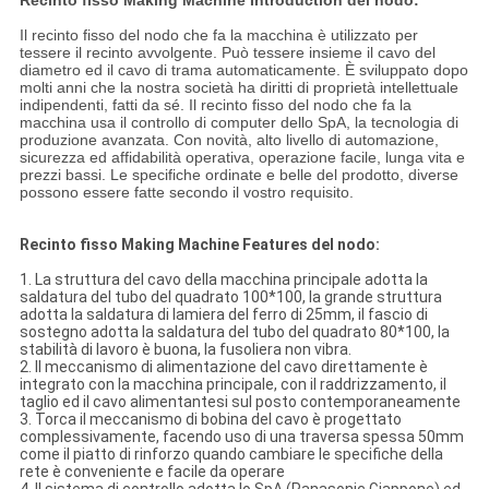
Recinto fisso Making Machine Introduction del nodo:
Il recinto fisso del nodo che fa la macchina è utilizzato per
tessere il recinto avvolgente. Può tessere insieme il cavo del
diametro ed il cavo di trama automaticamente. È sviluppato dopo
molti anni che la nostra società ha diritti di proprietà intellettuale
indipendenti, fatti da sé. Il recinto fisso del nodo che fa la
macchina usa il controllo di computer dello SpA, la tecnologia di
produzione avanzata. Con novità, alto livello di automazione,
sicurezza ed affidabilità operativa, operazione facile, lunga vita e
prezzi bassi. Le specifiche ordinate e belle del prodotto, diverse
possono essere fatte secondo il vostro requisito.
Recinto fisso Making Machine Features del nodo:
1. La struttura del cavo della macchina principale adotta la
saldatura del tubo del quadrato 100*100, la grande struttura
adotta la saldatura di lamiera del ferro di 25mm, il fascio di
sostegno adotta la saldatura del tubo del quadrato 80*100, la
stabilità di lavoro è buona, la fusoliera non vibra.
2. Il meccanismo di alimentazione del cavo direttamente è
integrato con la macchina principale, con il raddrizzamento, il
taglio ed il cavo alimentantesi sul posto contemporaneamente
3. Torca il meccanismo di bobina del cavo è progettato
complessivamente, facendo uso di una traversa spessa 50mm
come il piatto di rinforzo quando cambiare le specifiche della
rete è conveniente e facile da operare