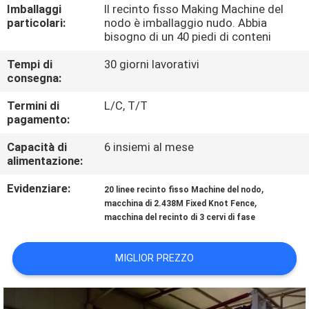
GIRO
Imballaggi
Il recinto fisso Making Machine del
particolari:
nodo è imballaggio nudo. Abbia
DELLA
bisogno di un 40 piedi di conteni
FABBRICA
Tempi di
30 giorni lavorativi
consegna:
CONTROLLO
Termini di
L/C, T/T
pagamento:
DI
QUALITÀ
Capacità di
6 insiemi al mese
alimentazione:
CONTATTICI
Evidenziare:
,
20 linee recinto fisso Machine del nodo
,
macchina di 2.438M Fixed Knot Fence
macchina del recinto di 3 cervi di fase
RICHIEDA
UNA
MIGLIOR PREZZO
CITAZIONE