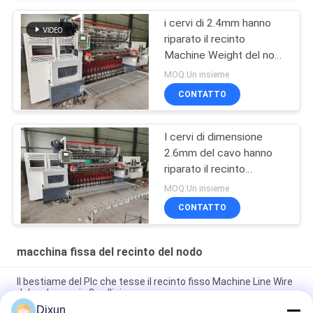
i cervi di 2.4mm hanno
riparato il recinto
Machine Weight del nodo
8 tonnellate di larghezza
MOQ:Un insieme
2440mm
CONTATTO
I cervi di dimensione
2.6mm del cavo hanno
riparato il recinto
Machine Tensile
MOQ:Un insieme
Strength 850n del nodo
CONTATTO
macchina fissa del recinto del nodo
Il bestiame del Plc che tesse il recinto fisso Machine Line Wire
del nodo spazia 3 pollici
Dixun