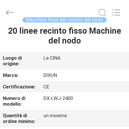
Anping
Dixun
Wire
Mesh
Products
Macchina fissa del recinto del nodo
Co.,
Ltd.
All
20 linee recinto fisso Machine
CASA
Rights
Reserved.
del nodo
PRODOTTI
Luogo di
La CINA
origine:
MANIFESTAZIONE
DI
Marca:
DIXUN
VR
Certificazione:
CE
Numero di
DX-LWJ-2400
CIRCA
modello:
NOI
Quantità di
un insieme
ordine minimo: