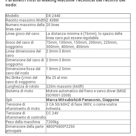
Parametri fissi di Making Machine Technical del recinto del
nodo:
Modello
DX-2440
Recinto massimo Width
2.438M
Numero massimo della
20 linee
linea cavi
Linea gioco del cavo
La distanza minima è (76mm), lo spazio della
linea cavo può essere regolabile.
Gioco del cavo di
75mm, 100mm, 150mm, 200mm, 225mm,
soggiorno
300mm, 400mm, 450mm.
Linea dimensione del
2.0mm-3.8mm
cavo
Dimensione del cavo di
2.0mm-3.8mm
soggiorno
Dimensione fissa del
1.8mm-2.5mm
cavo del nodo
No.Strike ()/min del
fila 25 al min
cavo di soggiorno
Lunghezza di rotolo
220m massimi (660ft)
Sistema di moto
Motore automatico del freno e servo driver (MIGE
ISO9001-2008)
SpA
Marca Mitsubishi/di Panasonic, Giappone
Tensione di
3 CA 50/60HZ di fase 380V, o come vostra
rifornimento di moto
richiesta.
Tensione di
CC 24V
rifornimento di controllo
Peso della macchina
7200kg
Dimensione della parte
4800*6800*2250
principale