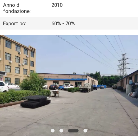
GIRO
Anno di
2010
fondazione:
DELLA
Export pc:
60% - 70%
FABBRICA
CONTROLLO
DI
QUALITÀ
CONTATTICI
RICHIEDA
UNA
CITAZIONE