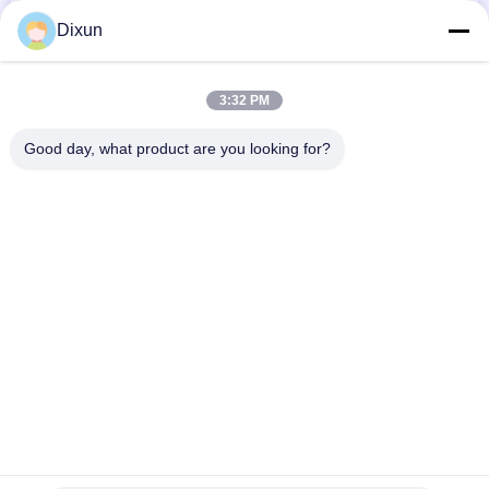
Dixun
3:32 PM
Good day, what product are you looking for?
Categorie popolari
Tutti
Cavo Mesh Welding 
Rinforzo Della 
Machines
Saldatrice Della 
Maglia
Saldatrice Della 
Saldatrice Del 
Maglia Del Recinto
Pannello Reticolare
Macchina Fissa Del 
Costruzione Mesh 
Recinto Del Nodo
Welding Machine
Saldatrice Della 
Macchina Saldata 
Maglia Del Rotolo
Della Rete Metallica