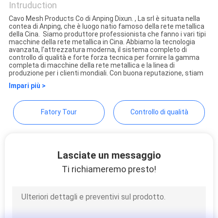
Intruduction
MAPPA
Cavo Mesh Products Co di Anping Dixun. , La srl è situata nella
DEL
contea di Anping, che è luogo natio famoso della rete metallica
Anping Dixun Wire Mesh
della Cina. Siamo produttore professionista che fanno i vari tipi
macchine della rete metallica in Cina. Abbiamo la tecnologia
SITO
Products Co., Ltd
avanzata, l'attrezzatura moderna, il sistema completo di
controllo di qualità e forte forza tecnica per fornire la gamma
completa di macchine della rete metallica e la linea di
produzione per i clienti mondiali. Con buona reputazione, stiam
PRIVACY
Impari più >
POLICY
Fatory Tour
Controllo di qualità
Lasciate un messaggio
Ti richiameremo presto!