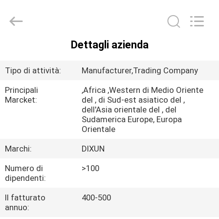
Anping
Dixun
Wire
Mesh
Products
Co.,
Ltd.
Dettagli azienda
All
CASA
Rights
Reserved.
Tipo di attività:
Manufacturer,Trading Company
PRODOTTI
Principali
,Africa ,Western di Medio Oriente
Marcket:
del , di Sud-est asiatico del ,
dell'Asia orientale del , del
MANIFESTAZIONE
Sudamerica Europe, Europa
DI
Orientale
VR
Marchi:
DIXUN
Numero di
>100
CIRCA
dipendenti:
NOI
Il fatturato
400-500
annuo: