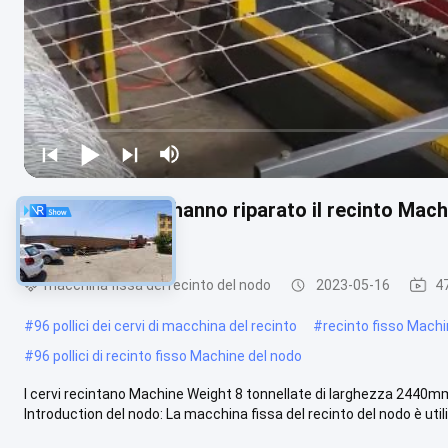
i cervi di 2.4mm hanno riparato il recinto Mac
2440mm
macchina fissa del recinto del nodo
2023-05-16
47
#
96 pollici dei cervi di macchina del recinto
#
recinto fisso Mach
#
96 pollici di recinto fisso Machine del nodo
I cervi recintano Machine Weight 8 tonnellate di larghezza 2440mm
Introduction del nodo: La macchina fissa del recinto del nodo è utili