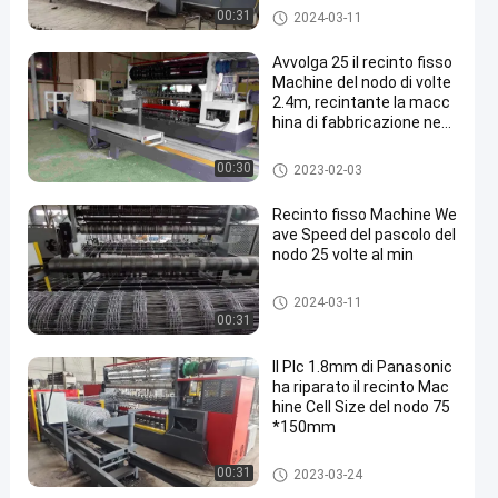
macchina fissa del recinto del
00:31
2024-03-11
nodo
Avvolga 25 il recinto fisso
Machine del nodo di volte
2.4m, recintante la macc
hina di fabbricazione nett
a
macchina fissa del recinto del
00:30
2023-02-03
nodo
Recinto fisso Machine We
ave Speed del pascolo del
nodo 25 volte al min
macchina fissa del recinto del
2024-03-11
nodo
00:31
Il Plc 1.8mm di Panasonic
ha riparato il recinto Mac
hine Cell Size del nodo 75
*150mm
macchina fissa del recinto del
00:31
2023-03-24
nodo