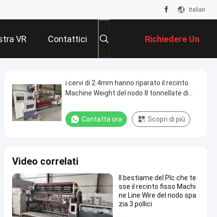
Italian
tra VR
Contattici
Richiedere Un
Preventivo
i cervi di 2.4mm hanno riparato il recinto
Machine Weight del nodo 8 tonnellate di
larghezza 2440mm
Contatta ora
Scopri di più
Video correlati
Il bestiame del Plc che te
sse il recinto fisso Machi
ne Line Wire del nodo spa
zia 3 pollici