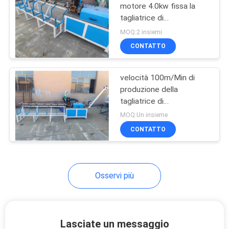
motore 4.0kw fissa la
tagliatrice di
23
raddrizzamento e
MOQ:2 insiemi
Saldatrice della
CONTATTO
maglia del rotolo
velocità 100m/Min di
produzione della
tagliatrice di
raddrizzamento e del
MOQ:Un insieme
tondo per cemento
CONTATTO
25
armato 220V
macchina saldata
della rete metallica
Osservi più
Lasciate un messaggio