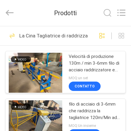
Anping
Dixun
Wire
Prodotti
Mesh
Products
Co.,
Ltd.
All
CASA
101
Rights
La Cina Tagliatrice di raddrizzamento e del cavo
Reserved.
Cavo Mesh Welding
PRODOTTI
Machines
Velocità di produzione
130m / min 3-6mm filo di
MANIFESTAZIONE
acciaio raddrizzatore e
DI
macchina di taglio
MOQ:un set
VR
CONTATTO
70
rinforzo della
filo di acciaio di 3-6mm
CIRCA
che raddrizza la
NOI
saldatrice della
tagliatrice 120m/Min ad
alta velocità
MOQ:Un insieme
maglia