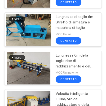
GIRO
CONTATTO
DELLA
Lunghezza di taglio 6m
FABBRICA
61
Stretto di armatura e
macchina di taglio
saldatrice della
CONTROLLO
Dimensione 5-8mm
MOQ:Un set
maglia del recinto
DI
CONTATTO
QUALITÀ
Lunghezza 6m della
tagliatrice di
CONTATTICI
raddrizzamento e del
27
cavo di dimensione 3-
MOQ:Un insieme
8mm del tondo per
saldatrice del
RICHIEDA
CONTATTO
cemento armato
UNA
pannello reticolare
Velocità intelligente
CITAZIONE
130m/Min del
raddrizzatore e della