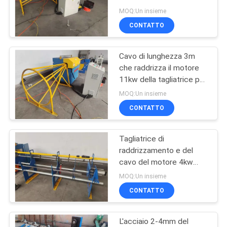
trinciatrice del cavo di
MAPPA
MOQ:Un insieme
Antivari d'acciaio 415V
CONTATTO
DEL
33
SITO
macchina fissa del
Cavo di lunghezza 3m
che raddrizza il motore
recinto del nodo
PRIVACY
11kw della tagliatrice per
acciaio
POLICY
MOQ:Un insieme
CONTATTO
Tagliatrice di
23
raddrizzamento e del
Costruzione Mesh
cavo del motore 4kw
380V per Antivari
MOQ:Un insieme
Welding Machine
d'acciaio costolato
CONTATTO
L'acciaio 2-4mm del