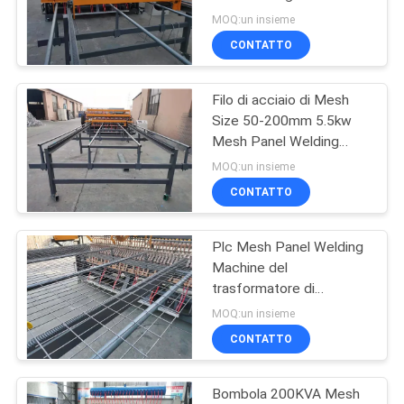
saltatore del cavo
MAPPA
MOQ:un insieme
trasversale 5.5kw
CONTATTO
DEL
33
SITO
macchina fissa del
Filo di acciaio di Mesh
Size 50-200mm 5.5kw
recinto del nodo
PRIVACY
Mesh Panel Welding
Machine
POLICY
MOQ:un insieme
CONTATTO
Plc Mesh Panel Welding
23
Machine del
Costruzione Mesh
trasformatore di
saldatura 160kva
MOQ:un insieme
Welding Machine
Panasonic
CONTATTO
Bombola 200KVA Mesh