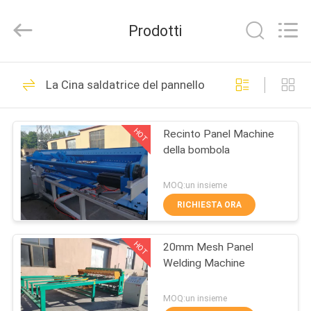
Anping
Dixun
Wire
Prodotti
Mesh
Products
Co.,
Ltd.
All
CASA
101
Rights
La Cina saldatrice del pannello reticolare
Reserved.
Cavo Mesh Welding
PRODOTTI
Machines
HOT
Recinto Panel Machine
della bombola
MANIFESTAZIONE
DI
MOQ:un insieme
VR
RICHIESTA ORA
70
rinforzo della
HOT
20mm Mesh Panel
CIRCA
Welding Machine
NOI
saldatrice della
MOQ:un insieme
maglia