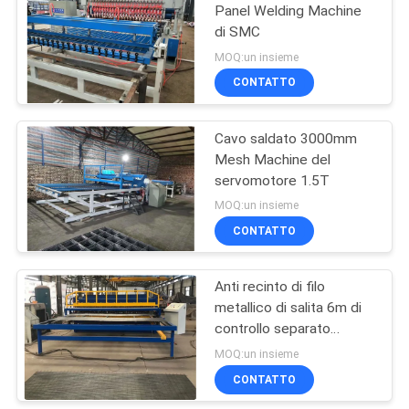
Panel Welding Machine
di SMC
23
MOQ:un insieme
Saldatrice della
CONTATTO
maglia del rotolo
Cavo saldato 3000mm
Mesh Machine del
servomotore 1.5T
MOQ:un insieme
CONTATTO
25
macchina saldata
Anti recinto di filo
metallico di salita 6m di
della rete metallica
controllo separato
Making Machine
MOQ:un insieme
CONTATTO