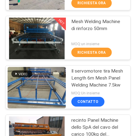
GIRO
RICHIESTA ORA
DELLA
HOT
Mesh Welding Machine
FABBRICA
61
di rinforzo 50mm
saldatrice della
CONTROLLO
MOQ:un insieme
maglia del recinto
DI
RICHIESTA ORA
QUALITÀ
Il servomotore tira Mesh
Length 6m Mesh Panel
CONTATTICI
Welding Machine 7.5kw
27
MOQ:Un insieme
saldatrice del
RICHIEDA
CONTATTO
UNA
pannello reticolare
recinto Panel Machine
CITAZIONE
dello SpA del cavo del
carico 100kg del