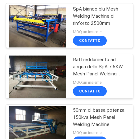
SpA bianco blu Mesh
8
Welding Machine di
saldatrice stridente
rinforzo 2500mm
MOQ:un insieme
d'acciaio
CONTATTO
Raffreddamento ad
acqua dello SpA 7.5KW
Mesh Panel Welding
21
Machine
MOQ:un insieme
macchina del filo
CONTATTO
spinato del rasoio
50mm di bassa potenza
150kva Mesh Panel
Welding Machine
MOQ:un insieme