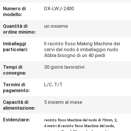
GIRO
Numero di
DX-LWJ-2400
DELLA
modello:
FABBRICA
Quantità di
un insieme
ordine minimo:
CONTROLLO
Imballaggi
Il recinto fisso Making Machine dei
particolari:
cervi del nodo è imballaggio nudo.
DI
Abbia bisogno di un 40 piedi
QUALITÀ
Tempi di
30 giorni lavorativi
consegna:
CONTATTICI
Termini di
L/C, T/T
pagamento:
RICHIEDA
Capacità di
5 insiemi al mese
alimentazione:
UNA
CITAZIONE
Evidenziare:
,
,
recinto fisso Machine del nodo di 75mm
2
,
4 metri di recinto fisso Machine del nodo