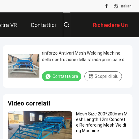
Italian
tra VR
Contattici
Richiedere Un
Preventivo
rinforzo Antivari Mesh Welding Machine
della costruzione della strada principale di
4mm
Contatta ora
Scopri di più
Video correlati
Mesh Size 200*200mm M
esh Length 12m Concret
e Reinforcing Mesh Weldi
ng Machine