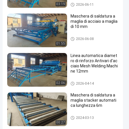
rinforzo della saldatrice della
03:19
2026-06-11
maglia
Maschera di saldatura a
maglia di acciaio a maglia
di 10 mm
rinforzo della saldatrice della
2026-06-08
maglia
01:55
Linea automatica diamet
ro di rinforzo Antivari d'ac
ciaio Mesh Welding Machi
ne 12mm
rinforzo della saldatrice della
02:06
2026-04-14
maglia
Maschera di saldatura a
maglia stacker automati
ca lunghezza 6m
rinforzo della saldatrice della
2024-03-13
maglia
00:27