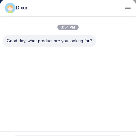
GIRO
Dixun
DELLA
FABBRICA
3:54 PM
Good day, what product are you looking for?
CONTROLLO
DI
QUALITÀ
CONTATTICI
RICHIEDA
UNA
CITAZIONE
Il motore 11kw del cavo 8mm che rinforza lo SpA di Mesh
Welding Machine ha controllato