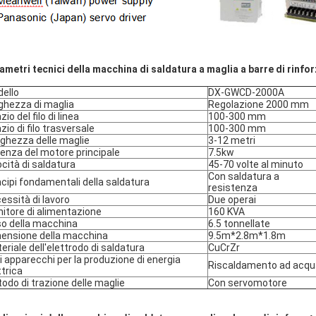
ametri tecnici della macchina di saldatura a maglia a barre di rinfor
ello
DX-GWCD-2000A
ghezza di maglia
Regolazione 2000 mm
io del filo di linea
100-300 mm
zio di filo trasversale
100-300 mm
ghezza delle maglie
3-12 metri
enza del motore principale
7.5kw
ocità di saldatura
45-70 volte al minuto
Con saldatura a
ncipi fondamentali della saldatura
resistenza
essità di lavoro
Due operai
nitore di alimentazione
160 KVA
o della macchina
6.5 tonnellate
ensione della macchina
9.5m*2.8m*1.8m
eriale dell'elettrodo di saldatura
CuCrZr
ri apparecchi per la produzione di energia
Riscaldamento ad acqu
ttrica
odo di trazione delle maglie
Con servomotore