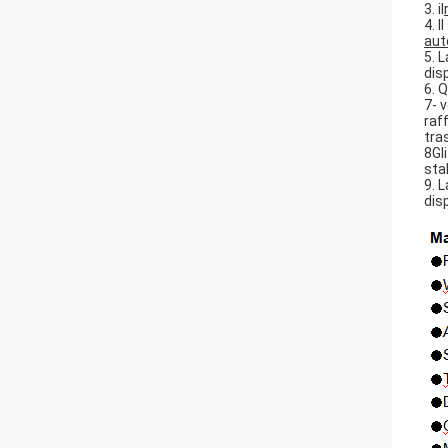
3. il
4. I
aut
5. 
dis
6. 
7- 
raf
tra
8Gl
sta
9. 
dis