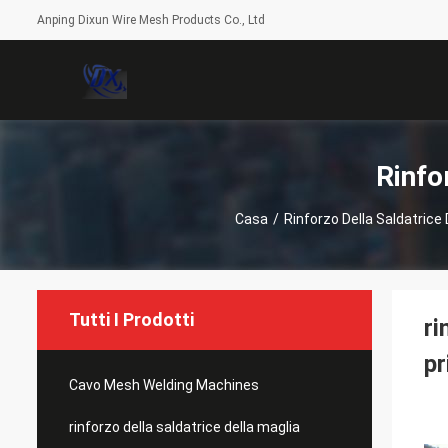
Anping Dixun Wire Mesh Products Co., Ltd
Rinfo
Casa
/
Rinforzo Della Saldatrice 
Tutti I Prodotti
ri
pr
Cavo Mesh Welding Machines
rinforzo della saldatrice della maglia