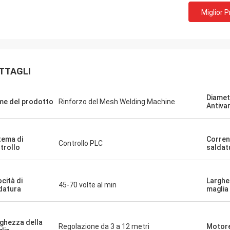
Miglior 
TTAGLI
Diamet
e del prodotto
Rinforzo del Mesh Welding Machine
Antivar
tema di
Corren
Controllo PLC
trollo
saldat
ocità di
Larghe
45-70 volte al min
datura
maglia
ghezza della
Regolazione da 3 a 12 metri
Motore