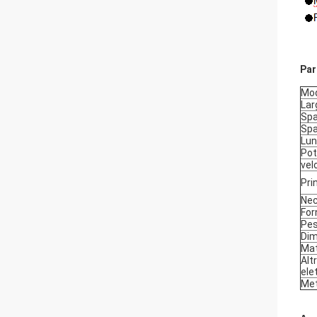
Par
Mod
Lar
Spaz
Spa
Lun
Pot
vel
Pri
Nec
For
Pes
Dim
Mat
Alt
ele
Met