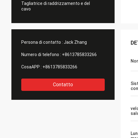
Tagliatrice di raddrizzamento e del
cavo
DE
Persona di contatto :
Jack Zhang
Numero di telefono :
+8613785833266
Nom
CosaAPP :
+8613785833266
Sis
Contatto
con
vel
sal
Lun