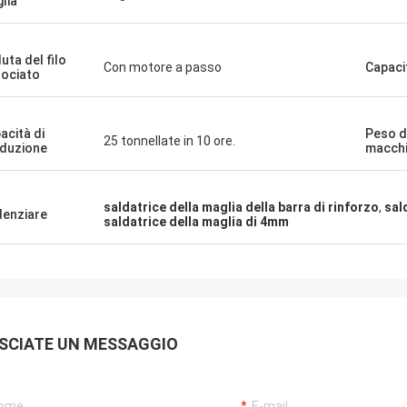
lia
uta del filo
Con motore a passo
Capaci
rociato
acità di
Peso d
25 tonnellate in 10 ore.
duzione
macch
saldatrice della maglia della barra di rinforzo
,
sal
denziare
saldatrice della maglia di 4mm
SCIATE UN MESSAGGIO