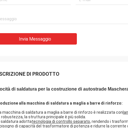
Invia Messaggio
SCRIZIONE DI PRODOTTO
ocità di saldatura per la costruzione di autostrade Maschera
roduzione alla macchina di saldatura a maglia a barre di rinforzo:
La macchina di saldatura a maglia a barre di rinforzo è realizzata con
la
a robustezza, la struttura principale è più solida.
 saldatura adotta
tecnologia di controllo separato
, rendendo i trasform
bisogno di capacità del trasformatore di potenza e ridurre la corrente 