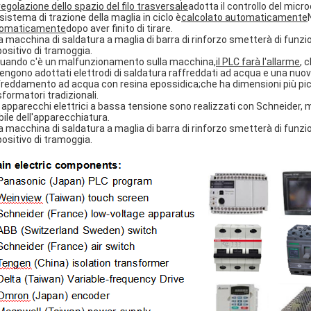
regolazione dello spazio del filo trasversale
adotta il controllo del mi
l sistema di trazione della maglia in ciclo è
calcolato automaticamente
omaticamente
dopo aver finito di tirare.
La macchina di saldatura a maglia di barra di rinforzo smetterà di funzi
positivo di tramoggia.
Quando c'è un malfunzionamento sulla macchina,
il PLC farà l'allarme
, 
vengono adottati elettrodi di saldatura raffreddati ad acqua e una nuova
freddamento ad acqua con resina epossidica;che ha dimensioni più picco
sformatori tradizionali.
i apparecchi elettrici a bassa tensione sono realizzati con Schneider, 
bile dell'apparecchiatura.
La macchina di saldatura a maglia di barra di rinforzo smetterà di funzi
positivo di tramoggia.