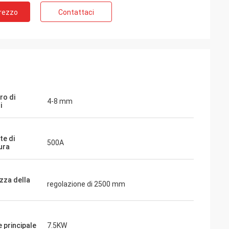
Prezzo
Contattaci
ro di
4-8 mm
i
te di
500A
ura
zza della
regolazione di 2500 mm
 principale
7.5KW