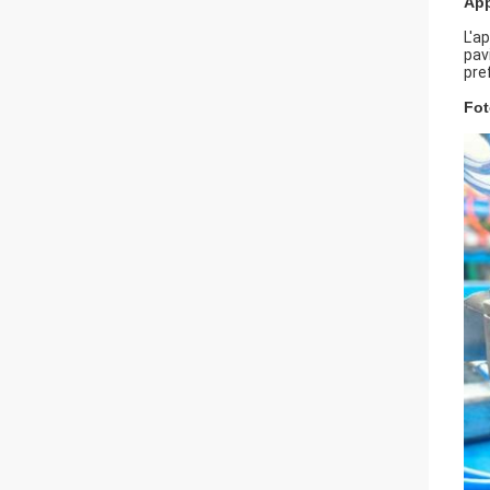
App
L'a
pav
pref
Fot