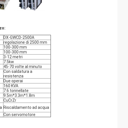
zo:
DX-GWCD-2500A
regolazione di 2500 mm
100-300 mm
100-300 mm
3-12 metri
7.5kw
45-70 volte al minuto
Con saldatura a
resistenza
Due operai
160 KVA
7.6 tonnellate
9.5m*3.3m*1.8m
CuCrZr
a
Riscaldamento ad acqua
Con servomotore