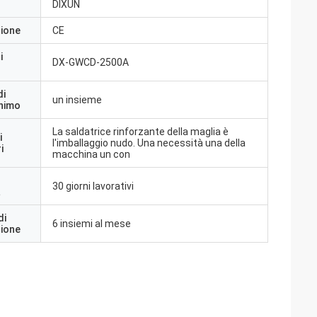
DIXUN
zione
CE
i
DX-GWCD-2500A
di
un insieme
inimo
La saldatrice rinforzante della maglia è
i
l'imballaggio nudo. Una necessità una della
i
macchina un con
30 giorni lavorativi
a
di
6 insiemi al mese
zione