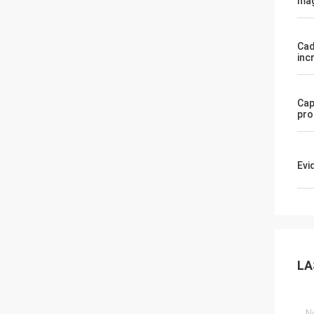
mag
Cad
inc
Cap
pro
Evi
LA