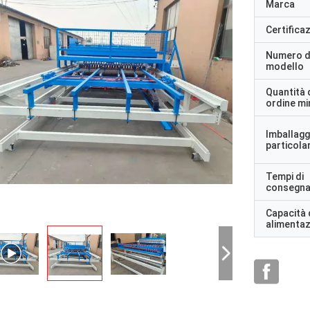
Marca
Certifica
Numero d
modello
Quantità 
ordine m
Imballagg
particolar
Tempi di
consegn
Capacità 
alimenta