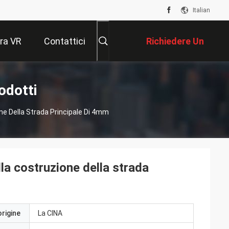
Italian
ra VR
Contattici
Richiedere Un
Preventivo
odotti
ne Della Strada Principale Di 4mm
la costruzione della strada
origine
La CINA