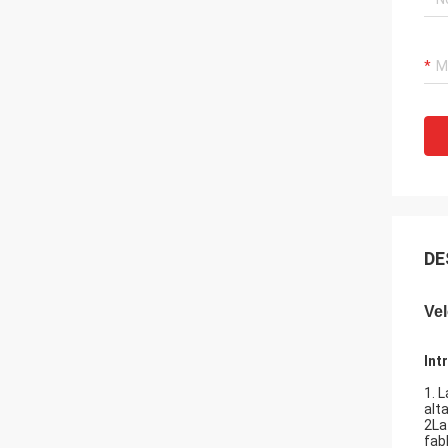
DE
Vel
Int
1. 
alt
2La
fab