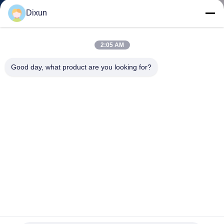
GIRO
Dixun
DELLA
FABBRICA
2:05 AM
Good day, what product are you looking for?
CONTROLLO
DI
QUALITÀ
CONTATTICI
RICHIEDA
UNA
CITAZIONE
Tondo per cemento armato pneumatico Mesh Welding
Machine di tiraggio del gancio della costruzione di ponti