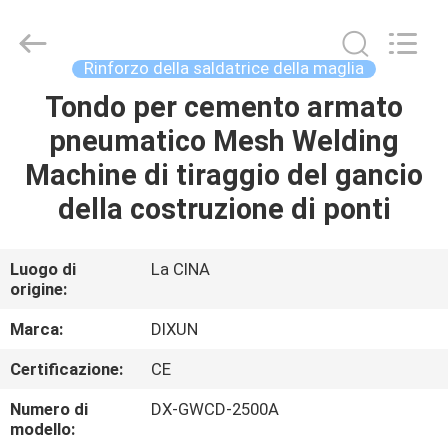
Anping
Dixun
Wire
Mesh
Products
Rinforzo della saldatrice della maglia
Co.,
Ltd.
All
Tondo per cemento armato
CASA
Rights
Reserved.
pneumatico Mesh Welding
PRODOTTI
Machine di tiraggio del gancio
della costruzione di ponti
MANIFESTAZIONE
DI
Luogo di
La CINA
origine:
VR
Marca:
DIXUN
CIRCA
Certificazione:
CE
NOI
Numero di
DX-GWCD-2500A
modello: