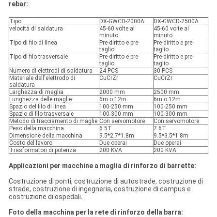
rebar:
Tipo
DX-GWCD-2000A
DX-GWCD-2500A
velocità di saldatura
45-60 volte al
45-60 volte al
minuto
minuto
Tipo di filo di linea
Pre-diritto e pre-
Pre-diritto e pre-
taglio
taglio
Tipo di filo trasversale
Pre-diritto e pre-
Pre-diritto e pre-
taglio
taglio
Numero di elettrodi di saldatura
24 PCS
30 PCS
Materiale dell'elettrodo di
CuCrZr
CuCrZr
saldatura
Larghezza di maglia
2000 mm
2500 mm
Lunghezza delle maglie
6m o 12m
6m o 12m
Spazio del filo di linea
100-250 mm
100-250 mm
Spazio di filo trasversale
100-300 mm
100-300 mm
Metodo di tracciamento di maglie
Con servomotore
Con servomotore
Peso della macchina
6.5T
7.6T
Dimensione della macchina
9.5*2.7*1.8m
9.5*3.5*1.8m
Costo del lavoro
Due operai
Due operai
Trasformatori di potenza
200 KVA
200 KVA
Applicazioni per macchine a maglia di rinforzo di barrette:
Costruzione di ponti, costruzione di autostrade, costruzione di
strade, costruzione di ingegneria, costruzione di campus e
costruzione di ospedali.
Foto della macchina per la rete di rinforzo della barra: