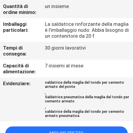
GIRO
Quantità di
un insieme
ordine minimo:
DELLA
FABBRICA
Imballaggi
La saldatrice rinforzante della maglia
particolari:
è l'imballaggio nudo. Abbia bisogno di
un contenitore da 20 f
CONTROLLO
Tempi di
30 giorni lavorativi
DI
consegna:
QUALITÀ
Capacità di
7 insiemi al mese
alimentazione:
CONTATTICI
Evidenziare:
saldatrice della maglia del tondo per cemento
armato del ponte
,
Saldatrice pneumatica della maglia del tondo per
RICHIEDA
cemento armato
,
UNA
saldatrice della maglia del tondo per cemento
armato pneumatica
CITAZIONE