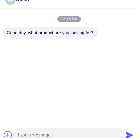
Mesh Size 200*200mm Mesh Length 12m Concrete
Reinforcing Mesh Welding Machine
12:15 PM
Maschera di saldatura a maglia di acciaio a maglia di 10 mm
Good day, what product are you looking for?
Categorie popolari
Tutti
Cavo Mesh Welding 
Rinforzo Della 
Machines
Saldatrice Della 
Maglia
Saldatrice Della 
Saldatrice Del 
Maglia Del Recinto
Pannello Reticolare
Macchina Fissa Del 
Costruzione Mesh 
Recinto Del Nodo
Welding Machine
Saldatrice Della 
Macchina Saldata 
Maglia Del Rotolo
Della Rete Metallica
Richiedi un preventivo