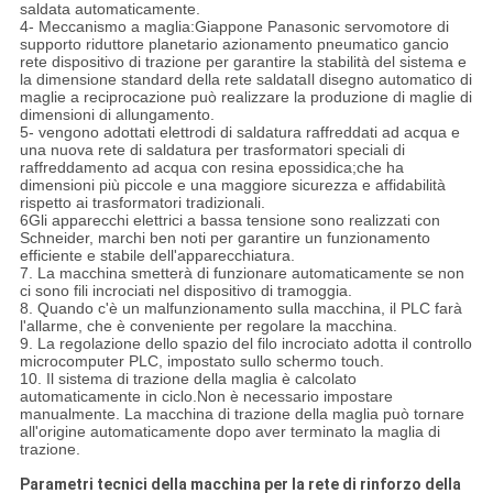
saldata automaticamente.
4- Meccanismo a maglia:Giappone Panasonic servomotore di
supporto riduttore planetario azionamento pneumatico gancio
rete dispositivo di trazione per garantire la stabilità del sistema e
la dimensione standard della rete saldataIl disegno automatico di
maglie a reciprocazione può realizzare la produzione di maglie di
dimensioni di allungamento.
5- vengono adottati elettrodi di saldatura raffreddati ad acqua e
una nuova rete di saldatura per trasformatori speciali di
raffreddamento ad acqua con resina epossidica;che ha
dimensioni più piccole e una maggiore sicurezza e affidabilità
rispetto ai trasformatori tradizionali.
6Gli apparecchi elettrici a bassa tensione sono realizzati con
Schneider, marchi ben noti per garantire un funzionamento
efficiente e stabile dell'apparecchiatura.
7. La macchina smetterà di funzionare automaticamente se non
ci sono fili incrociati nel dispositivo di tramoggia.
8. Quando c'è un malfunzionamento sulla macchina, il PLC farà
l'allarme, che è conveniente per regolare la macchina.
9. La regolazione dello spazio del filo incrociato adotta il controllo
microcomputer PLC, impostato sullo schermo touch.
10. Il sistema di trazione della maglia è calcolato
automaticamente in ciclo.Non è necessario impostare
manualmente. La macchina di trazione della maglia può tornare
all'origine automaticamente dopo aver terminato la maglia di
trazione.
Parametri tecnici della macchina per la rete di rinforzo della