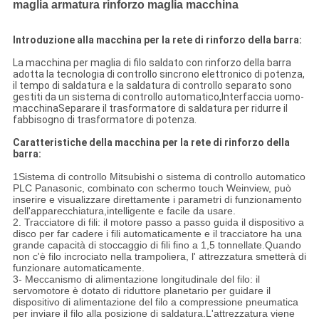
maglia armatura rinforzo maglia macchina
Introduzione alla macchina per la rete di rinforzo della barra:
La macchina per maglia di filo saldato con rinforzo della barra
adotta la tecnologia di controllo sincrono elettronico di potenza,
il tempo di saldatura e la saldatura di controllo separato sono
gestiti da un sistema di controllo automatico,Interfaccia uomo-
macchinaSeparare il trasformatore di saldatura per ridurre il
fabbisogno di trasformatore di potenza.
Caratteristiche della macchina per la rete di rinforzo della
barra:
1Sistema di controllo Mitsubishi o sistema di controllo automatico
PLC Panasonic, combinato con schermo touch Weinview, può
inserire e visualizzare direttamente i parametri di funzionamento
dell'apparecchiatura,intelligente e facile da usare.
2. Tracciatore di fili: il motore passo a passo guida il dispositivo a
disco per far cadere i fili automaticamente e il tracciatore ha una
grande capacità di stoccaggio di fili fino a 1,5 tonnellate.Quando
non c'è filo incrociato nella trampoliera, l' attrezzatura smetterà di
funzionare automaticamente.
3- Meccanismo di alimentazione longitudinale del filo: il
servomotore è dotato di riduttore planetario per guidare il
dispositivo di alimentazione del filo a compressione pneumatica
per inviare il filo alla posizione di saldatura.L'attrezzatura viene