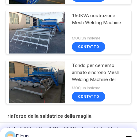
160KVA costruzione
Mesh Welding Machine
MOQ:un insieme
CONTATTO
Tondo per cemento
armato sincrono Mesh
Welding Machine del
tiristore
MOQ:un insieme
CONTATTO
rinforzo della saldatrice della maglia
Delta PLC Mesh Size 2.4*6m CNC Reinforced Rebar Mesh
Welding Machine
Dixun