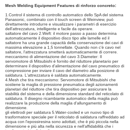
Mesh Welding Equipment Features di rinforzo concreto:
1.Control il sistema di controllo automatico dello SpA del sistema
Panasonic, combinato con il touch screen di Weinview, può
direttamente introdurre e visualizzare i parametri di esercizio
dell'attrezzatura, intelligente e facile da operare.
saltatore del cavo 2.Weft: il motore passo a passo determina
automaticamente il dispositivo disco tipo alle lamelle ed il
saltatore ha una grande capacità della conservazione dei cavi di
massima elevazione a 1,5 tonnellate. Quando non c'è cavo nel
saltatore, l'attrezzatura smetterà automaticamente di correre.
meccanismo di alimentazione del cavo 3.Diameter: Il
servomotore di Mitsubishi è fornito del riduttore planetario per
determinare il dispositivo d'alimentazione del cavo pneumatico di
compressione per inviare il cavo del diametro alla posizione di
saldatura. L'attrezzatura è saldata automaticamente.
4.Mesh che tira meccanismo: Servomotore di Mitsubishi che
sostiene la maglia di pressione pneumatica degli azionamenti
planetari del riduttore che tira dispositivo per assicurare la
stabilità del sistema e della dimensione standard del reticolato di
saldatura. Il disegno ricambiante automatico della maglia può
realizzare la produzione della maglia d'allungamento di
dimensione.
gli elettrodi per saldatura 5.Water-cooled e un nuovo tipo di
trasformatore speciale per il reticolato di saldatura raffreddato ad
acqua con l'epossiresina sono adottati, che è più piccola nella
dimensione e più alta nella sicurezza e nell'affidabilità che i