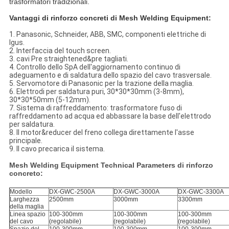
trasformatori tradizionali.
Vantaggi di rinforzo concreti di Mesh Welding Equipment:
1. Panasonic, Schneider, ABB, SMC, componenti elettriche di
Igus.
2. Interfaccia del touch screen.
3. cavi Pre straightened&pre tagliati.
4. Controllo dello SpA dell'aggiornamento continuo di
adeguamento e di saldatura dello spazio del cavo trasversale.
5. Servomotore di Panasonic per la trazione della maglia.
6. Elettrodi per saldatura puri, 30*30*30mm (3-8mm),
30*30*50mm (5-12mm).
7. Sistema di raffreddamento: trasformatore fuso di
raffreddamento ad acqua ed abbassare la base dell'elettrodo
per saldatura.
8. Il motor&reducer del freno collega direttamente l'asse
principale.
9. Il cavo precarica il sistema.
Mesh Welding Equipment Technical Parameters di rinforzo
concreto:
Modello
DX-GWC-2500A
DX-GWC-3000A
DX-GWC-3300A
Larghezza
2500mm
3000mm
3300mm
della maglia
Linea spazio
100-300mm
100-300mm
100-300mm
del cavo
(regolabile)
(regolabile)
(regolabile)