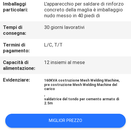
GIRO
Imballaggi
L'apparecchio per saldare di rinforzo
particolari:
concreto della maglia è imballaggio
DELLA
nudo messo in 40 piedi di
FABBRICA
Tempi di
30 giorni lavorativi
consegna:
CONTROLLO
Termini di
L/C, T/T
pagamento:
DI
QUALITÀ
Capacità di
12 insiemi al mese
alimentazione:
CONTATTICI
Evidenziare:
,
160KVA costruzione Mesh Welding Machine
pre costruzione Mesh Welding Machine del
carico
,
RICHIEDA
saldatrice del tondo per cemento armato di
2.5m
UNA
CITAZIONE
MIGLIOR PREZZO