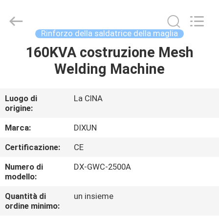
Anping
Dixun
Wire
Mesh
Products
Rinforzo della saldatrice della maglia
Co.,
Ltd.
All
160KVA costruzione Mesh
CASA
Rights
Reserved.
Welding Machine
PRODOTTI
Luogo di
La CINA
origine:
MANIFESTAZIONE
DI
Marca:
DIXUN
VR
Certificazione:
CE
Numero di
DX-GWC-2500A
CIRCA
modello:
NOI
Quantità di
un insieme
ordine minimo: