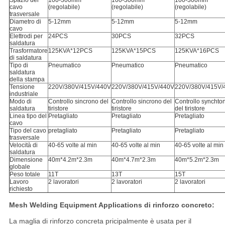
Spazio del
100-300mm
100-300mm
100-300mm
cavo
(regolabile)
(regolabile)
(regolabile)
trasversale
Diametro di
5-12mm
5-12mm
5-12mm
cavo
Elettrodi per
24PCS
30PCS
32PCS
saldatura
Trasformatore
125KVA*12PCS
125KVA*15PCS
125KVA*16PCS
di saldatura
Tipo di
Pneumatico
Pneumatico
Pneumatico
saldatura
della stampa
Tensione
220V/380V/415V/440V
220V/380V/415V/440V
220V/380V/415V/
industriale
Modo di
Controllo sincrono del
Controllo sincrono del
Controllo synchto
saldatura
tiristore
tiristore
del tiristore
Linea tipo del
Pretagliato
Pretagliato
Pretagliato
cavo
Tipo del cavo
pretagliato
Pretagliato
Pretagliato
trasversale
Velocità di
40-65 volte al min
40-65 volte al min
40-65 volte al min
saldatura
Dimensione
40m*4.2m*2.3m
40m*4.7m*2.3m
40m*5.2m*2.3m
globale
Peso totale
11T
13T
15T
Lavoro
2 lavoratori
2 lavoratori
2 lavoratori
richiesto
Mesh Welding Equipment Applications di rinforzo concreto:
La maglia di rinforzo concreta pricipalmente è usata per il