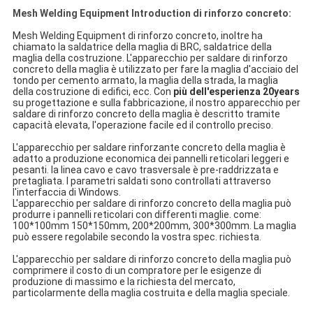
Mesh Welding Equipment Introduction di rinforzo concreto:
Mesh Welding Equipment di rinforzo concreto, inoltre ha
chiamato la saldatrice della maglia di BRC, saldatrice della
maglia della costruzione. L'apparecchio per saldare di rinforzo
concreto della maglia è utilizzato per fare la maglia d'acciaio del
tondo per cemento armato, la maglia della strada, la maglia
della costruzione di edifici, ecc. Con
più dell'esperienza 20years
su progettazione e sulla fabbricazione, il nostro apparecchio per
saldare di rinforzo concreto della maglia è descritto tramite
capacità elevata, l'operazione facile ed il controllo preciso.
L'apparecchio per saldare rinforzante concreto della maglia è
adatto a produzione economica dei pannelli reticolari leggeri e
pesanti. la linea cavo e cavo trasversale è pre-raddrizzata e
pretagliata. I parametri saldati sono controllati attraverso
l'interfaccia di Windows.
L'apparecchio per saldare di rinforzo concreto della maglia può
produrre i pannelli reticolari con differenti maglie. come:
100*100mm 150*150mm, 200*200mm, 300*300mm. La maglia
può essere regolabile secondo la vostra spec. richiesta.
L'apparecchio per saldare di rinforzo concreto della maglia può
comprimere il costo di un compratore per le esigenze di
produzione di massimo e la richiesta del mercato,
particolarmente della maglia costruita e della maglia speciale.