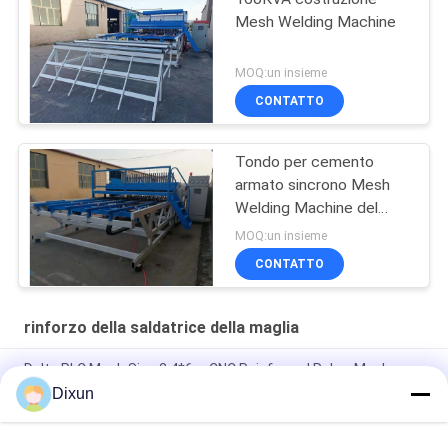
Mesh Welding Machine
MOQ:un insieme
CONTATTO
Tondo per cemento
armato sincrono Mesh
Welding Machine del
tiristore
MOQ:un insieme
CONTATTO
rinforzo della saldatrice della maglia
Delta PLC Mesh Size 2.4*6m CNC Reinforced Rebar Mesh
Welding Machine
Dixun
Mesh Size 200*200mm Mesh Length 12m Concrete
Reinforcing Mesh Welding Machine