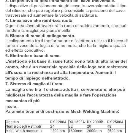
3.
Dispositivo di posizionamento del cavo trasversale.
Il dispositivo di posizionamento del cavo trasversale adotta il tipo
del cilindro, che può regolare più sensibile la posizione del cavo
trasversale ed aumentare la velocità di saldatura.
4.
Linea cavo che raddrizza ruota.
Ogni linea cavo attraverserà la ruota di raddrizzamento, che può
rendere la maglia più piana e bella.
5.
Blocco di rame di collegamento.
Il collegamento fra il trasformatore e l'elettrodo utilizza il blocco di
rame invece della foglia di rame molle, che ha la migliore qualità
ed effetto conduttivo.
6.
Elettrodo e base di rame.
L'elettrodo e la base di rame tutto sono fatti di alto rame del
cromo, che è un materiale speciale della lega con resistenza
all'usura e la resistenza ad alta temperatura. Aumenti il
tempo di impiego dell'elettrodo.
7.
Sistema di maglia di tirata.
La maglia che tira il sistema adotta il servomotore, che può
migliorare l'accuratezza della maglia e fare l'operazione
meccanica di più
liscio.
Parametri tecnici di costruzione Mesh Welding Machine:
Oggetto
DX-1200A
DX-1600A
DX-2000B
DX-2500A
Numero degli elettrodi
24
32
20
48
Mesh Width massimo
1200mm
1600mm
2000mm
2500mm