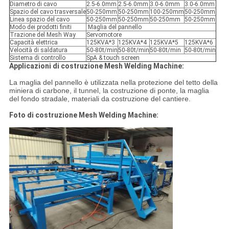
Diametro di cavo
2.5-6.0mm
2.5-6.0mm
3.0-6.0mm
3.0-6.0mm
Spazio del cavo trasversale
50-250mm
50-250mm
100-250mm
50-250mm
Linea spazio del cavo
50-250mm
50-250mm
50-250mm
50-250mm
Modo dei prodotti finiti
Maglia del pannello
Trazione del Mesh Way
Servomotore
Capacità elettrica
125KVA*3
125KVA*4
125KVA*5
125KVA*6
Velocità di saldatura
50-80t/min
50-80t/min
50-80t/min
50-80t/min
Sistema di controllo
SpA & touch screen
Applicazioni di costruzione Mesh Welding Machine:
La maglia del pannello è utilizzata nella protezione del tetto della
miniera di carbone, il tunnel, la costruzione di ponte, la maglia
del fondo stradale, materiali da costruzione del cantiere.
Foto di costruzione Mesh Welding Machine: