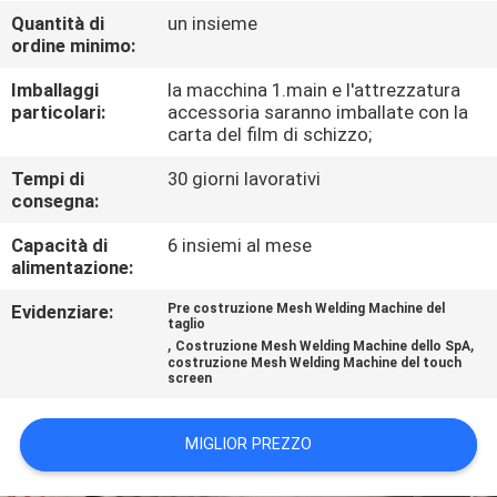
GIRO
Quantità di
un insieme
ordine minimo:
DELLA
FABBRICA
Imballaggi
la macchina 1.main e l'attrezzatura
particolari:
accessoria saranno imballate con la
carta del film di schizzo;
CONTROLLO
Tempi di
30 giorni lavorativi
DI
consegna:
QUALITÀ
Capacità di
6 insiemi al mese
alimentazione:
CONTATTICI
Evidenziare:
Pre costruzione Mesh Welding Machine del
taglio
,
,
Costruzione Mesh Welding Machine dello SpA
costruzione Mesh Welding Machine del touch
RICHIEDA
screen
UNA
MIGLIOR PREZZO
CITAZIONE