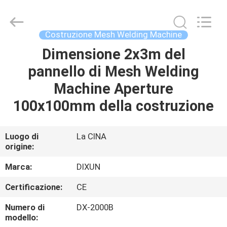
Anping
Dixun
Wire
Mesh
Products
Costruzione Mesh Welding Machine
Co.,
Ltd.
All
Dimensione 2x3m del
CASA
Rights
Reserved.
pannello di Mesh Welding
PRODOTTI
Machine Aperture
100x100mm della costruzione
MANIFESTAZIONE
DI
Luogo di
La CINA
origine:
VR
Marca:
DIXUN
CIRCA
Certificazione:
CE
NOI
Numero di
DX-2000B
modello: