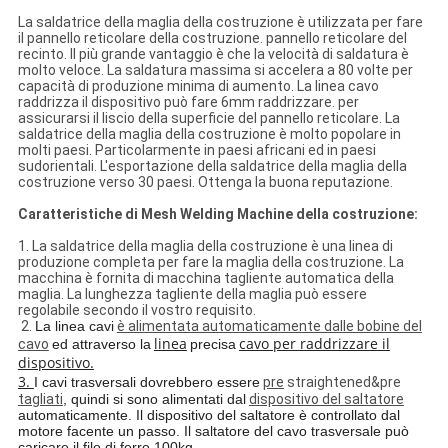
La saldatrice della maglia della costruzione è utilizzata per fare
il pannello reticolare della costruzione. pannello reticolare del
recinto. Il più grande vantaggio è che la velocità di saldatura è
molto veloce. La saldatura massima si accelera a 80 volte per
capacità di produzione minima di aumento. La linea cavo
raddrizza il dispositivo può fare 6mm raddrizzare. per
assicurarsi il liscio della superficie del pannello reticolare. La
saldatrice della maglia della costruzione è molto popolare in
molti paesi. Particolarmente in paesi africani ed in paesi
sudorientali. L'esportazione della saldatrice della maglia della
costruzione verso 30 paesi. Ottenga la buona reputazione.
Caratteristiche di Mesh Welding Machine della costruzione:
1. La saldatrice della maglia della costruzione è una linea di
produzione completa per fare la maglia della costruzione. La
macchina è fornita di macchina tagliente automatica della
maglia. La lunghezza tagliente della maglia può essere
regolabile secondo il vostro requisito.
2.
La linea cavi
è alimentata automaticamente dalle bobine del
linea
cavo per raddrizzare il
cavo
ed attraverso la
precisa
dispositivo.
3.
I cavi trasversali dovrebbero essere
pre
straightened&pre
tagliati
, quindi si sono alimentati dal
dispositivo del saltatore
automaticamente. Il dispositivo del saltatore è controllato dal
motore facente un passo. Il saltatore del cavo trasversale può
caricare il filo di ferro 100kg.