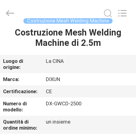
Anping
Dixun
Wire
Mesh
Products
Costruzione Mesh Welding Machine
Co.,
Ltd.
All
Costruzione Mesh Welding
CASA
Rights
Reserved.
Machine di 2.5m
PRODOTTI
Luogo di
La CINA
origine:
MANIFESTAZIONE
DI
Marca:
DIXUN
VR
Certificazione:
CE
Numero di
DX-GWCD-2500
CIRCA
modello:
NOI
Quantità di
un insieme
ordine minimo: