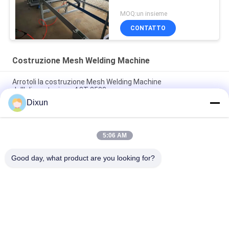
MOQ:un insieme
CONTATTO
Costruzione Mesh Welding Machine
Arrotoli la costruzione Mesh Welding Machine
dell'alimentazione 4.8T 2500mm
Dixun
costruzione Mesh Welding Machine, cavo automatico Mesh
Welding Machine di 2.5m
5:06 AM
Il servomotore tira il carico di macchina di Mesh Hopper
Construction Mesh Welding 1T
Good day, what product are you looking for?
Categorie popolari
Tutti
Cavo Mesh Welding 
Rinforzo Della 
Machines
Saldatrice Della 
Maglia