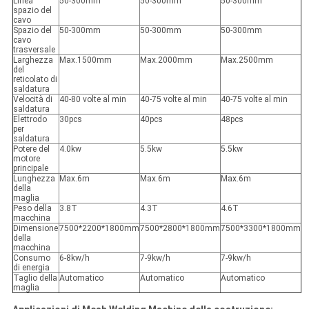
Linea
50-300mm
50-300mm
50-300mm
spazio del
cavo
Spazio del
50-300mm
50-300mm
50-300mm
cavo
trasversale
Larghezza
Max.1500mm
Max.2000mm
Max.2500mm
del
reticolato di
saldatura
Velocità di
40-80 volte al min
40-75 volte al min
40-75 volte al min
saldatura
Elettrodo
30pcs
40pcs
48pcs
per
saldatura
Potere del
4.0kw
5.5kw
5.5kw
motore
principale
Lunghezza
Max.6m
Max.6m
Max.6m
della
maglia
Peso della
3.8T
4.3T
4.6T
macchina
Dimensione
7500*2200*1800mm
7500*2800*1800mm
7500*3300*1800mm
della
macchina
Consumo
6-8kw/h
7-9kw/h
7-9kw/h
di energia
Taglio della
Automatico
Automatico
Automatico
maglia