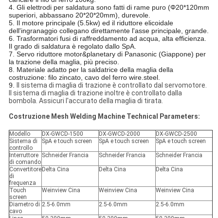
4.
Gli elettrodi per saldatura sono fatti di rame puro (Φ20*120mm
superiori, abbassano 20*20*20mm), durevole.
5. Il motore principale (5.5kw) ed il riduttore elicoidale
dell'ingranaggio collegano direttamente l'asse principale, grande.
6. Trasformatori fusi di raffreddamento ad acqua, alta efficienza.
Il grado di saldatura è regolato dallo SpA.
7. Servo riduttore motor&planetary di Panasonic (Giappone) per
la trazione della maglia, più preciso.
8. Materiale adatto per la saldatrice della maglia della
costruzione: filo zincato, cavo del ferro wire.steel.
9.
Il sistema di maglia di trazione è controllato dal servomotore.
Il sistema di maglia di trazione inoltre è controllato dalla
bombola. Assicuri l'accurato della maglia di tirata.
Costruzione Mesh Welding Machine Technical Parameters:
Modello
DX-GWCD-1500
DX-GWCD-2000
DX-GWCD-2500
Sistema di
SpA e touch screen
SpA e touch screen
SpA e touch screen
controllo
Interruttore
Schneider Francia
Schneider Francia
Schneider Francia
di comando
Convertitore
Delta Cina
Delta Cina
Delta Cina
di
frequenza
Touch
Weinview Cina
Weinview Cina
Weinview Cina
screen
Diametro di
2.5-6.0mm
2.5-6.0mm
2.5-6.0mm
cavo