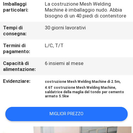
GIRO
Imballaggi
La costruzione Mesh Welding
particolari:
Machine è imballaggio nudo. Abbia
DELLA
bisogno di un 40 piedi di contenitore
FABBRICA
Tempi di
30 giorni lavorativi
consegna:
CONTROLLO
Termini di
L/C, T/T
pagamento:
DI
QUALITÀ
Capacità di
6 insiemi al mese
alimentazione:
CONTATTICI
Evidenziare:
,
costruzione Mesh Welding Machine di 2.5m
,
4.6T costruzione Mesh Welding Machine
saldatrice della maglia del tondo per cemento
armato 5.5kw
RICHIEDA
UNA
MIGLIOR PREZZO
CITAZIONE