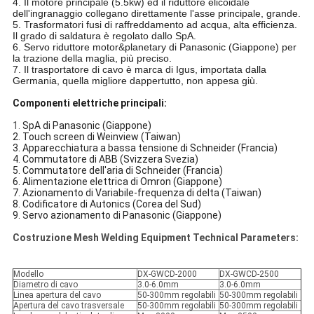
4. Il motore principale (5.5kw) ed il riduttore elicoidale
dell'ingranaggio collegano direttamente l'asse principale, grande.
5. Trasformatori fusi di raffreddamento ad acqua, alta efficienza.
Il grado di saldatura è regolato dallo SpA.
6. Servo riduttore motor&planetary di Panasonic (Giappone) per
la trazione della maglia, più preciso.
7. Il trasportatore di cavo è marca di Igus, importata dalla
Germania, quella migliore dappertutto, non appesa giù.
Componenti elettriche principali:
1.
SpA di Panasonic (Giappone)
2. Touch screen di Weinview (Taiwan)
3. Apparecchiatura a bassa tensione di Schneider (Francia)
4. Commutatore di ABB (Svizzera Svezia)
5. Commutatore dell'aria di Schneider (Francia)
6. Alimentazione elettrica di Omron (Giappone)
7. Azionamento di Variabile-frequenza di delta (Taiwan)
8. Codificatore di Autonics (Corea del Sud)
9. Servo azionamento di Panasonic (Giappone)
Costruzione Mesh Welding Equipment Technical Parameters:
Modello
DX-GWCD-2000
DX-GWCD-2500
Diametro di cavo
3.0-6.0mm
3.0-6.0mm
Linea apertura del cavo
50-300mm regolabili
50-300mm regolabili
Apertura del cavo trasversale
50-300mm regolabili
50-300mm regolabili