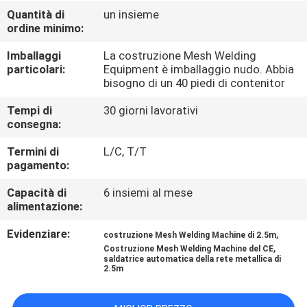
GIRO
Quantità di
un insieme
ordine minimo:
DELLA
FABBRICA
Imballaggi
La costruzione Mesh Welding
particolari:
Equipment è imballaggio nudo. Abbia
bisogno di un 40 piedi di contenitor
CONTROLLO
Tempi di
30 giorni lavorativi
DI
consegna:
QUALITÀ
Termini di
L/C, T/T
pagamento:
CONTATTICI
Capacità di
6 insiemi al mese
alimentazione:
RICHIEDA
Evidenziare:
,
costruzione Mesh Welding Machine di 2.5m
,
Costruzione Mesh Welding Machine del CE
UNA
saldatrice automatica della rete metallica di
2.5m
CITAZIONE