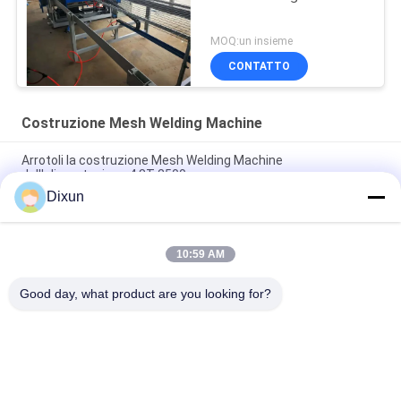
MOQ:un insieme
CONTATTO
Costruzione Mesh Welding Machine
Arrotoli la costruzione Mesh Welding Machine
dell'alimentazione 4.8T 2500mm
Dixun
costruzione Mesh Welding Machine, cavo automatico Mesh
Welding Machine di 2.5m
10:59 AM
Il servomotore tira il carico di macchina di Mesh Hopper
Construction Mesh Welding 1T
Good day, what product are you looking for?
Categorie popolari
Tutti
Cavo Mesh Welding 
Rinforzo Della 
Machines
Saldatrice Della 