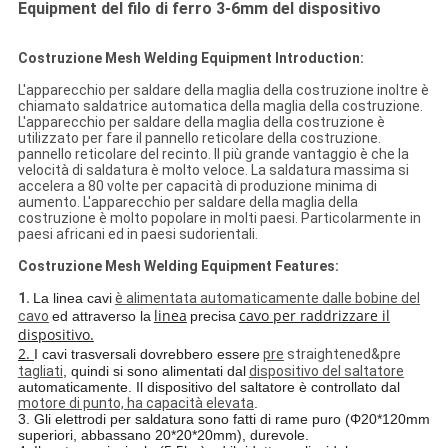
Equipment del filo di ferro 3-6mm del dispositivo
Costruzione Mesh Welding Equipment Introduction:
L'apparecchio per saldare della maglia della costruzione inoltre è
chiamato saldatrice automatica della maglia della costruzione.
L'apparecchio per saldare della maglia della costruzione è
utilizzato per fare il pannello reticolare della costruzione.
pannello reticolare del recinto. Il più grande vantaggio è che la
velocità di saldatura è molto veloce. La saldatura massima si
accelera a 80 volte per capacità di produzione minima di
aumento. L'apparecchio per saldare della maglia della
costruzione è molto popolare in molti paesi. Particolarmente in
paesi africani ed in paesi sudorientali.
Costruzione Mesh Welding Equipment Features:
1.
La linea cavi
è alimentata automaticamente dalle bobine del
linea
cavo per raddrizzare il
cavo
ed attraverso la
precisa
dispositivo.
2.
I cavi trasversali dovrebbero essere
pre
straightened&pre
tagliati
, quindi si sono alimentati dal
dispositivo del saltatore
automaticamente. Il dispositivo del saltatore è controllato dal
motore di punto, ha capacità elevata
.
3.
Gli elettrodi per saldatura sono fatti di rame puro (Φ20*120mm
superiori, abbassano 20*20*20mm), durevole.