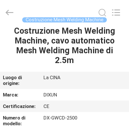
Anping
Dixun
Wire
Mesh
Products
Costruzione Mesh Welding Machine
Co.,
Ltd.
All
Costruzione Mesh Welding
CASA
Rights
Reserved.
Machine, cavo automatico
PRODOTTI
Mesh Welding Machine di
2.5m
MANIFESTAZIONE
DI
Luogo di
La CINA
origine:
VR
Marca:
DIXUN
CIRCA
Certificazione:
CE
NOI
Numero di
DX-GWCD-2500
modello: