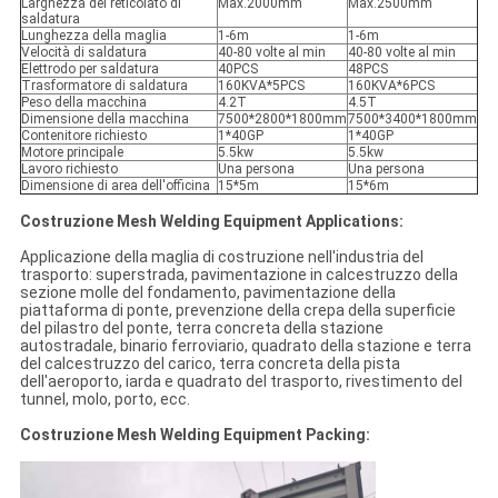
Larghezza del reticolato di
Max.2000mm
Max.2500mm
saldatura
Lunghezza della maglia
1-6m
1-6m
Velocità di saldatura
40-80 volte al min
40-80 volte al min
Elettrodo per saldatura
40PCS
48PCS
Trasformatore di saldatura
160KVA*5PCS
160KVA*6PCS
Peso della macchina
4.2T
4.5T
Dimensione della macchina
7500*2800*1800mm
7500*3400*1800mm
Contenitore richiesto
1*40GP
1*40GP
Motore principale
5.5kw
5.5kw
Lavoro richiesto
Una persona
Una persona
Dimensione di area dell'officina
15*5m
15*6m
Costruzione Mesh Welding Equipment Applications:
Applicazione della maglia di costruzione nell'industria del
trasporto: superstrada, pavimentazione in calcestruzzo della
sezione molle del fondamento, pavimentazione della
piattaforma di ponte, prevenzione della crepa della superficie
del pilastro del ponte, terra concreta della stazione
autostradale, binario ferroviario, quadrato della stazione e terra
del calcestruzzo del carico, terra concreta della pista
dell'aeroporto, iarda e quadrato del trasporto, rivestimento del
tunnel, molo, porto, ecc.
Costruzione Mesh Welding Equipment Packing: