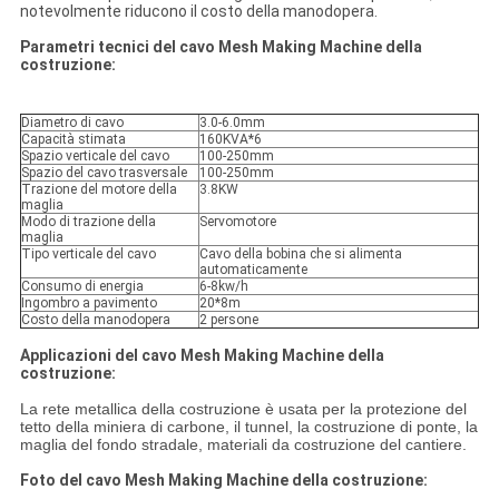
notevolmente riducono il costo della manodopera.
Parametri tecnici del cavo Mesh Making Machine della
costruzione:
Diametro di cavo
3.0-6.0mm
Capacità stimata
160KVA*6
Spazio verticale del cavo
100-250mm
Spazio del cavo trasversale
100-250mm
Trazione del motore della
3.8KW
maglia
Modo di trazione della
Servomotore
maglia
Tipo verticale del cavo
Cavo della bobina che si alimenta
automaticamente
Consumo di energia
6-8kw/h
Ingombro a pavimento
20*8m
Costo della manodopera
2 persone
Applicazioni del cavo Mesh Making Machine della
costruzione:
La rete metallica della costruzione è usata per la protezione del
tetto della miniera di carbone, il tunnel, la costruzione di ponte, la
maglia del fondo stradale, materiali da costruzione del cantiere.
Foto del cavo Mesh Making Machine della costruzione: