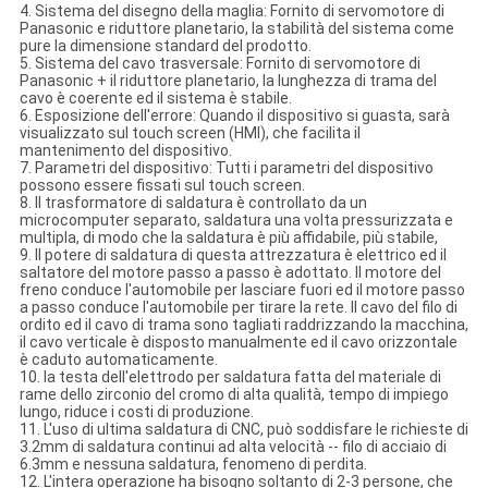
4. Sistema del disegno della maglia: Fornito di servomotore di
Panasonic e riduttore planetario, la stabilità del sistema come
pure la dimensione standard del prodotto.
5. Sistema del cavo trasversale: Fornito di servomotore di
Panasonic + il riduttore planetario, la lunghezza di trama del
cavo è coerente ed il sistema è stabile.
6. Esposizione dell'errore: Quando il dispositivo si guasta, sarà
visualizzato sul touch screen (HMI), che facilita il
mantenimento del dispositivo.
7. Parametri del dispositivo: Tutti i parametri del dispositivo
possono essere fissati sul touch screen.
8. Il trasformatore di saldatura è controllato da un
microcomputer separato, saldatura una volta pressurizzata e
multipla, di modo che la saldatura è più affidabile, più stabile,
9. Il potere di saldatura di questa attrezzatura è elettrico ed il
saltatore del motore passo a passo è adottato. Il motore del
freno conduce l'automobile per lasciare fuori ed il motore passo
a passo conduce l'automobile per tirare la rete. Il cavo del filo di
ordito ed il cavo di trama sono tagliati raddrizzando la macchina,
il cavo verticale è disposto manualmente ed il cavo orizzontale
è caduto automaticamente.
10. la testa dell'elettrodo per saldatura fatta del materiale di
rame dello zirconio del cromo di alta qualità, tempo di impiego
lungo, riduce i costi di produzione.
11. L'uso di ultima saldatura di CNC, può soddisfare le richieste di
3.2mm di saldatura continui ad alta velocità -- filo di acciaio di
6.3mm e nessuna saldatura, fenomeno di perdita.
12. L'intera operazione ha bisogno soltanto di 2-3 persone, che