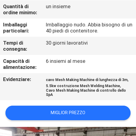
GIRO
Quantità di
un insieme
ordine minimo:
DELLA
FABBRICA
Imballaggi
Imballaggio nudo. Abbia bisogno di un
particolari:
40 piedi di contenitore.
CONTROLLO
Tempi di
30 giorni lavorativi
consegna:
DI
Capacità di
6 insiemi al mese
QUALITÀ
alimentazione:
Evidenziare:
,
cavo Mesh Making Machine di lunghezza di 3m
CONTATTICI
,
5.5kw costruzione Mesh Welding Machine
Cavo Mesh Making Machine di controllo dello
SpA
RICHIEDA
UNA
MIGLIOR PREZZO
CITAZIONE