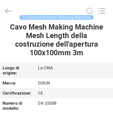
Anping
Dixun
Wire
Mesh
Products
Costruzione Mesh Welding Machine
Co.,
Ltd.
All
Cavo Mesh Making Machine
CASA
Rights
Reserved.
Mesh Length della
PRODOTTI
costruzione dell'apertura
100x100mm 3m
MANIFESTAZIONE
DI
Luogo di
La CINA
origine:
VR
Marca:
DIXUN
CIRCA
Certificazione:
CE
NOI
Numero di
DX-2500B
modello: