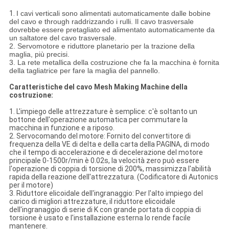
1.
I cavi verticali sono alimentati automaticamente dalle bobine
del cavo e through raddrizzando i rulli. Il cavo trasversale
dovrebbe essere pretagliato ed alimentato automaticamente da
un saltatore del cavo trasversale.
2. Servomotore e riduttore planetario per la trazione della
maglia, più precisi.
3. La rete metallica della costruzione che fa la macchina è fornita
della tagliatrice per fare la maglia del pannello.
Caratteristiche del cavo Mesh Making Machine della
costruzione:
1. L'impiego delle attrezzature è semplice: c'è soltanto un
bottone dell'operazione automatica per commutare la
macchina in funzione e a riposo.
2. Servocomando del motore: Fornito del convertitore di
frequenza della VE di delta e della carta della PAGINA, di modo
che il tempo di accelerazione e di decelerazione del motore
principale 0-1500r/min è 0.02s, la velocità zero può essere
l'operazione di coppia di torsione di 200%, massimizza l'abilità
rapida della reazione dell'attrezzatura. (Codificatore di Autonics
per il motore)
3. Riduttore elicoidale dell'ingranaggio: Per l'alto impiego del
carico di migliori attrezzature, il riduttore elicoidale
dell'ingranaggio di serie di K con grande portata di coppia di
torsione è usato e l'installazione esterna lo rende facile
mantenere.