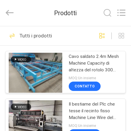
Anping
Dixun
Wire
Prodotti
Mesh
Products
Co.,
Ltd.
All
CASA
101
Rights
Tutti i prodotti
Reserved.
Cavo Mesh Welding
PRODOTTI
Machines
Cavo saldato 2.4m Mesh
Machine Capacity di
MANIFESTAZIONE
altezza del rotolo 300
DI
Rolls al giorno
MOQ:Un insieme
VR
CONTATTO
70
rinforzo della
Il bestiame del Plc che
CIRCA
tesse il recinto fisso
NOI
saldatrice della
Machine Line Wire del
nodo spazia 3 pollici
MOQ:Un insieme
maglia