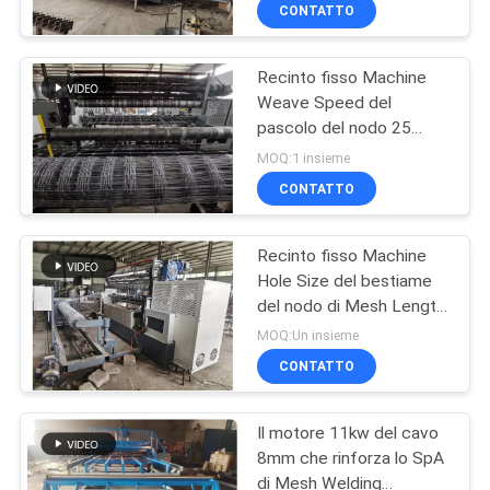
GIRO
CONTATTO
DELLA
Recinto fisso Machine
FABBRICA
61
Weave Speed del
pascolo del nodo 25
saldatrice della
CONTROLLO
volte al min
MOQ:1 insieme
maglia del recinto
DI
CONTATTO
QUALITÀ
Recinto fisso Machine
Hole Size del bestiame
CONTATTICI
del nodo di Mesh Length
27
200m 3 pollici
MOQ:Un insieme
saldatrice del
RICHIEDA
CONTATTO
UNA
pannello reticolare
Il motore 11kw del cavo
CITAZIONE
8mm che rinforza lo SpA
di Mesh Welding