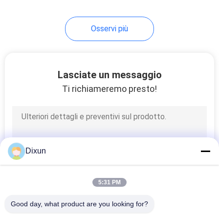
8
Osservi più
saldatrice stridente
d'acciaio
Lasciate un messaggio
Ti richiameremo presto!
21
macchina del filo
Dixun
spinato del rasoio
5:31 PM
Good day, what product are you looking for?