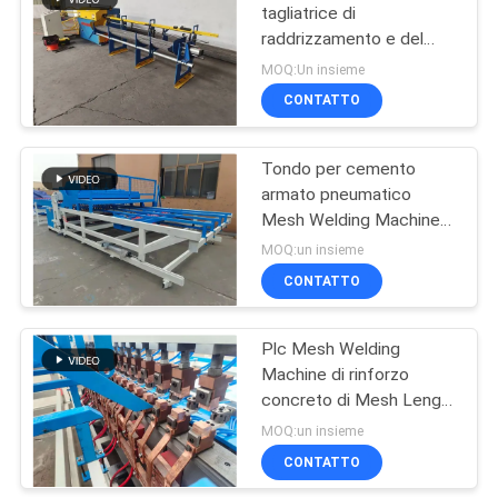
tagliatrice di
raddrizzamento e del
23
cavo di dimensione 3-
MOQ:Un insieme
8mm del tondo per
Saldatrice della
CONTATTO
cemento armato
maglia del rotolo
Tondo per cemento
armato pneumatico
Mesh Welding Machine
di tiraggio del gancio
MOQ:un insieme
della costruzione di ponti
CONTATTO
25
macchina saldata
Plc Mesh Welding
Machine di rinforzo
della rete metallica
concreto di Mesh Length
12m Panasonic
MOQ:un insieme
CONTATTO