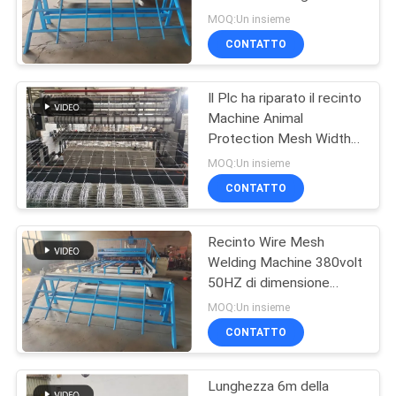
Machine ha controllato
MAPPA
MOQ:Un insieme
CONTATTO
DEL
33
SITO
macchina fissa del
Il Plc ha riparato il recinto
Machine Animal
recinto del nodo
PRIVACY
Protection Mesh Width
del pascolo del nodo
POLICY
MOQ:Un insieme
2440mm
CONTATTO
Recinto Wire Mesh
22
Welding Machine 380volt
Costruzione Mesh
50HZ di dimensione
200*50mm del foro
MOQ:Un insieme
Welding Machine
CONTATTO
Lunghezza 6m della