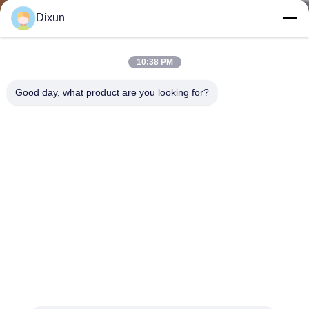
GIRO
Dixun
DELLA
FABBRICA
10:38 PM
Good day, what product are you looking for?
CONTROLLO
DI
QUALITÀ
CONTATTICI
RICHIEDA
UNA
CITAZIONE
Saldatrice per rete metallica in acciaio per tondo per cemento
armato con diametro 5-12 mm, larghezza maglia 2,4 m