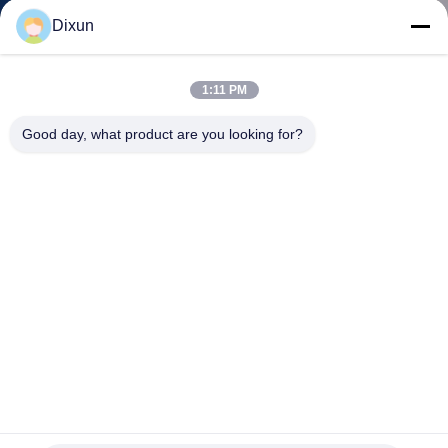
GIRO
Dixun
DELLA
FABBRICA
1:11 PM
Good day, what product are you looking for?
CONTROLLO
DI
QUALITÀ
CONTATTICI
RICHIEDA
UNA
CITAZIONE
il piatto Mesh Welded Wire Mesh Panel del ferro di 30mm
lavora l'alta efficienza a macchina 7-9kw/h