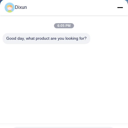
GIRO
Dixun
DELLA
FABBRICA
6:05 PM
Good day, what product are you looking for?
CONTROLLO
DI
QUALITÀ
CONTATTICI
RICHIEDA
UNA
CITAZIONE
Trasformatore 160 Kva Macchina di fabbricazione di maglie
di filo lunghezza 45m Saldatura in rotolo