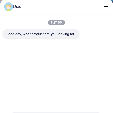
GIRO
Dixun
DELLA
FABBRICA
7:27 PM
Good day, what product are you looking for?
CONTROLLO
DI
QUALITÀ
CONTATTICI
RICHIEDA
UNA
30mm Placca di ferro Siemens Plc Maschera di saldatura
CITAZIONE
Macchina buco dimensione 100 * 100mm
Cavo Mesh Welding Machines
2023-11-22