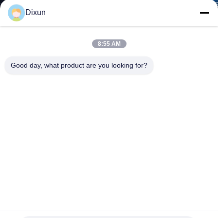
GIRO
Dixun
DELLA
FABBRICA
8:55 AM
Good day, what product are you looking for?
CONTROLLO
DI
QUALITÀ
CONTATTICI
RICHIEDA
UNA
CITAZIONE
Protezione ferroviaria 50*200mm Macchina di maglia di filo
saldato automatico per recinzione 3d