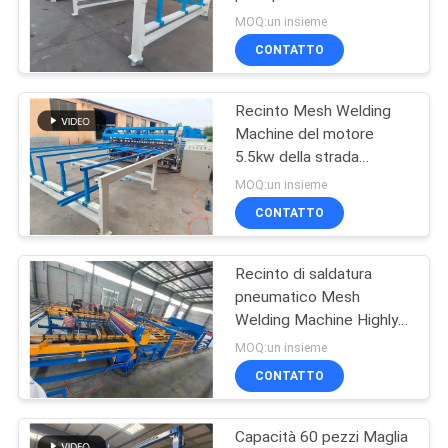
5.5kw
MAPPA
MOQ:un insieme
CONTATTO
DEL
SITO
Recinto Mesh Welding
Machine del motore
PRIVACY
5.5kw della strada
principale del diametro di
POLICY
MOQ:un insieme
cavo 3mm
CONTATTO
Recinto di saldatura
pneumatico Mesh
Welding Machine Highly
Automatic del
MOQ:un insieme
servomotore della curva
CONTATTO
3d
Capacità 60 pezzi Maglia