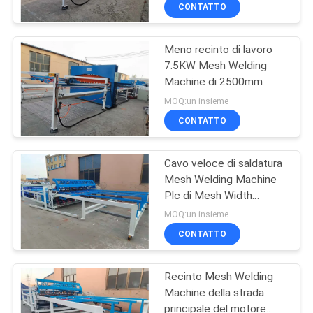
GIRO
CONTATTO
DELLA
Meno recinto di lavoro
FABBRICA
7.5KW Mesh Welding
Machine di 2500mm
CONTROLLO
MOQ:un insieme
DI
CONTATTO
QUALITÀ
Cavo veloce di saldatura
Mesh Welding Machine
CONTATTICI
Plc di Mesh Width
2500mm di velocità
MOQ:un insieme
RICHIEDA
CONTATTO
UNA
Recinto Mesh Welding
CITAZIONE
Machine della strada
principale del motore