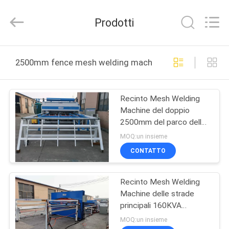
Anping
Dixun
Wire
Prodotti
Mesh
Products
Co.,
Ltd.
All
CASA
Rights
2500mm fence mesh welding machine produzione onli
Reserved.
PRODOTTI
Recinto Mesh Welding
Machine del doppio
MANIFESTAZIONE
2500mm del parco dello
DI
SpA
MOQ:un insieme
VR
CONTATTO
Recinto Mesh Welding
CIRCA
Machine delle strade
NOI
principali 160KVA
2500mm
MOQ:un insieme