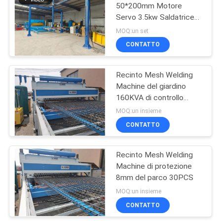
50*200mm Motore
Servo 3.5kw Saldatrice
per reti metalliche
MOQ:un set
CONTATTO
Recinto Mesh Welding
Machine del giardino
160KVA di controllo
numerico
MOQ:un insieme
CONTATTO
Recinto Mesh Welding
Machine di protezione
8mm del parco 30PCS
MOQ:un insieme
CONTATTO