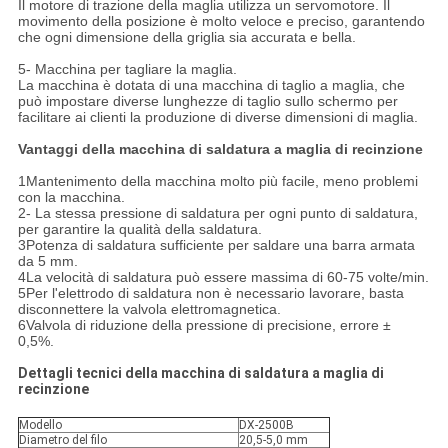
Il motore di trazione della maglia utilizza un servomotore. Il
movimento della posizione è molto veloce e preciso, garantendo
che ogni dimensione della griglia sia accurata e bella.
5- Macchina per tagliare la maglia.
La macchina è dotata di una macchina di taglio a maglia, che
può impostare diverse lunghezze di taglio sullo schermo per
facilitare ai clienti la produzione di diverse dimensioni di maglia.
Vantaggi della macchina di saldatura a maglia di recinzione
1Mantenimento della macchina molto più facile, meno problemi
con la macchina.
2- La stessa pressione di saldatura per ogni punto di saldatura,
per garantire la qualità della saldatura.
3Potenza di saldatura sufficiente per saldare una barra armata
da 5 mm.
4La velocità di saldatura può essere massima di 60-75 volte/min.
5Per l'elettrodo di saldatura non è necessario lavorare, basta
disconnettere la valvola elettromagnetica.
6Valvola di riduzione della pressione di precisione, errore ±
0,5%.
Dettagli tecnici della macchina di saldatura a maglia di
recinzione
Modello
DX-2500B
Diametro del filo
20,5-5,0 mm