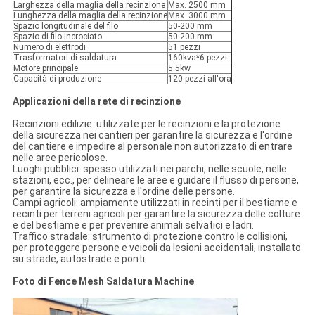
Larghezza della maglia della recinzione
Max. 2500 mm
Lunghezza della maglia della recinzione
Max. 3000 mm
Spazio longitudinale del filo
50-200 mm
Spazio di filo incrociato
50-200 mm
Numero di elettrodi
51 pezzi
Trasformatori di saldatura
160kva*6 pezzi
Motore principale
5.5kw
Capacità di produzione
120 pezzi all'ora
Applicazioni della rete di recinzione
Recinzioni edilizie: utilizzate per le recinzioni e la protezione
della sicurezza nei cantieri per garantire la sicurezza e l'ordine
del cantiere e impedire al personale non autorizzato di entrare
nelle aree pericolose.
Luoghi pubblici: spesso utilizzati nei parchi, nelle scuole, nelle
stazioni, ecc., per delineare le aree e guidare il flusso di persone,
per garantire la sicurezza e l'ordine delle persone.
Campi agricoli: ampiamente utilizzati in recinti per il bestiame e
recinti per terreni agricoli per garantire la sicurezza delle colture
e del bestiame e per prevenire animali selvatici e ladri.
Traffico stradale: strumento di protezione contro le collisioni,
per proteggere persone e veicoli da lesioni accidentali, installato
su strade, autostrade e ponti.
Foto di Fence Mesh Saldatura Machine