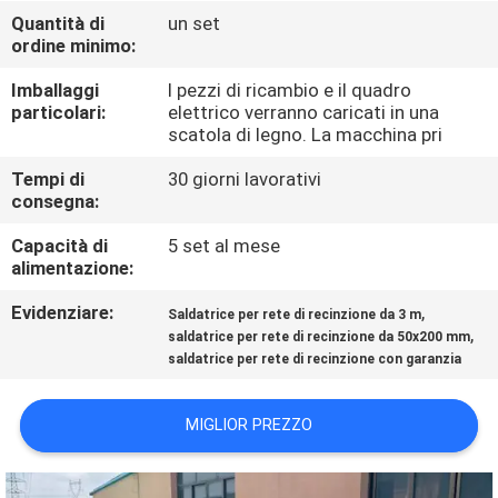
GIRO
Quantità di
un set
ordine minimo:
DELLA
FABBRICA
Imballaggi
I pezzi di ricambio e il quadro
particolari:
elettrico verranno caricati in una
scatola di legno. La macchina pri
CONTROLLO
Tempi di
30 giorni lavorativi
DI
consegna:
QUALITÀ
Capacità di
5 set al mese
alimentazione:
CONTATTICI
Evidenziare:
,
Saldatrice per rete di recinzione da 3 m
,
saldatrice per rete di recinzione da 50x200 mm
saldatrice per rete di recinzione con garanzia
RICHIEDA
UNA
MIGLIOR PREZZO
CITAZIONE