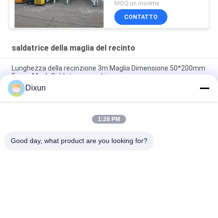
MOQ:un insieme
CONTATTO
saldatrice della maglia del recinto
Lunghezza della recinzione 3m Maglia Dimensione 50*200mm
Fence Mesh Saldatura macchina
Dixun
Saldatrice a rete per recinzione in filo zincato da 50 * 50 mm
con dimensioni di maglia 50 * 50 mm
1:28 PM
Capacità di piegamento online 60 pc/saldatrice della maglia
del recinto di dimensione di maglia 50*200mm di ora
Good day, what product are you looking for?
Categorie popolari
Tutti
Cavo Mesh Welding 
Rinforzo Della 
Machines
Saldatrice Della 
Maglia
Saldatrice Della 
Saldatrice Del 