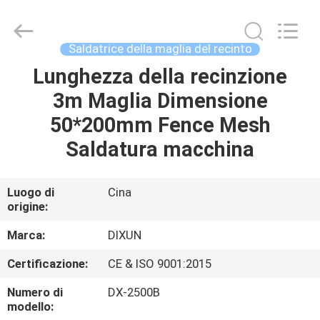
Anping
Dixun
Wire
Mesh
Products
Saldatrice della maglia del recinto
Co.,
Ltd.
All
Lunghezza della recinzione
CASA
Rights
Reserved.
3m Maglia Dimensione
PRODOTTI
50*200mm Fence Mesh
Saldatura macchina
MANIFESTAZIONE
DI
Luogo di
Cina
origine:
VR
Marca:
DIXUN
CIRCA
Certificazione:
CE & ISO 9001:2015
NOI
Numero di
DX-2500B
modello: