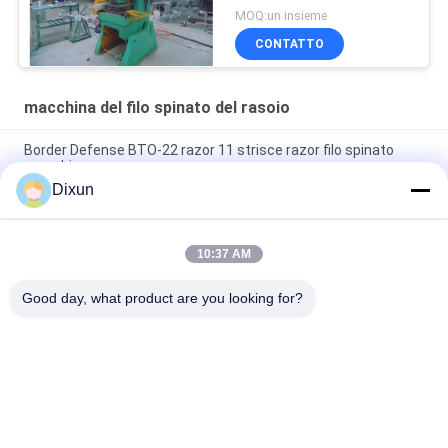
MOQ:un insieme
CONTATTO
macchina del filo spinato del rasoio
Border Defense BTO-22 razor 11 strisce razor filo spinato
macchina
Dixun
Punch Pressure 63T BTO-22 11 Strips Razor Wire Making
Machine
10:37 AM
Velocità di produzione 220-280m/h 9 strisce BTO-22 Razor
Barbed Wire Machine
Good day, what product are you looking for?
Categorie popolari
Tutti
Cavo Mesh Welding 
Rinforzo Della 
Machines
Saldatrice Della 
Maglia