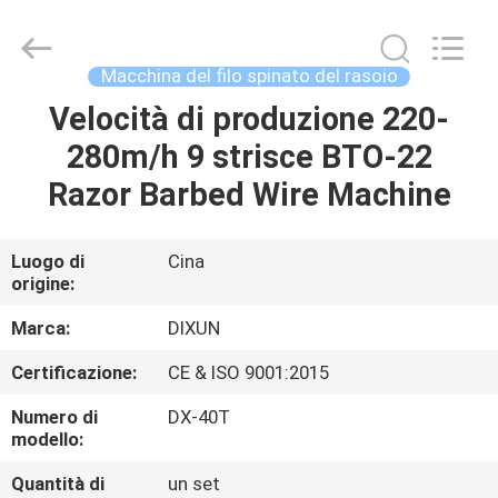
Anping
Dixun
Wire
Mesh
Products
Macchina del filo spinato del rasoio
Co.,
Ltd.
All
Velocità di produzione 220-
CASA
Rights
Reserved.
280m/h 9 strisce BTO-22
PRODOTTI
Razor Barbed Wire Machine
MANIFESTAZIONE
Luogo di
Cina
origine:
DI
VR
Marca:
DIXUN
Certificazione:
CE & ISO 9001:2015
CIRCA
Numero di
DX-40T
NOI
modello:
Quantità di
un set