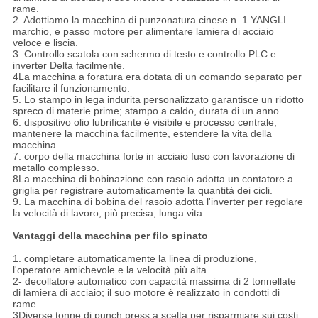
rame.
2. Adottiamo la macchina di punzonatura cinese n. 1 YANGLI
marchio, e passo motore per alimentare lamiera di acciaio
veloce e liscia.
3. Controllo scatola con schermo di testo e controllo PLC e
inverter Delta facilmente.
4La macchina a foratura era dotata di un comando separato per
facilitare il funzionamento.
5. Lo stampo in lega indurita personalizzato garantisce un ridotto
spreco di materie prime; stampo a caldo, durata di un anno.
6. dispositivo olio lubrificante è visibile e processo centrale,
mantenere la macchina facilmente, estendere la vita della
macchina.
7. corpo della macchina forte in acciaio fuso con lavorazione di
metallo complesso.
8La macchina di bobinazione con rasoio adotta un contatore a
griglia per registrare automaticamente la quantità dei cicli.
9. La macchina di bobina del rasoio adotta l'inverter per regolare
la velocità di lavoro, più precisa, lunga vita.
Vantaggi della macchina per filo spinato
1. completare automaticamente la linea di produzione,
l'operatore amichevole e la velocità più alta.
2- decollatore automatico con capacità massima di 2 tonnellate
di lamiera di acciaio; il suo motore è realizzato in condotti di
rame.
3Diverse tonne di punch press a scelta per risparmiare sui costi.