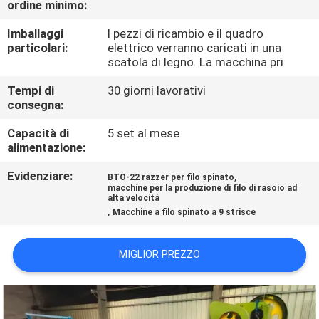
ordine minimo:
GIRO
DELLA
Imballaggi
I pezzi di ricambio e il quadro
particolari:
elettrico verranno caricati in una
FABBRICA
scatola di legno. La macchina pri
Tempi di
30 giorni lavorativi
CONTROLLO
consegna:
DI
Capacità di
5 set al mese
alimentazione:
QUALITÀ
Evidenziare:
,
BTO-22 razzer per filo spinato
macchine per la produzione di filo di rasoio ad
CONTATTICI
alta velocità
,
Macchine a filo spinato a 9 strisce
RICHIEDA
MIGLIOR PREZZO
UNA
CITAZIONE