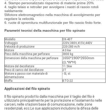
4. Stampo personalizzato risparmio di materie prime 20%.
4. taglio telaio e retroiler per avvolgere i nastri di rasoio rotoli
saldamente.
5Motore elettromagnetico nella macchina di avvolgimento per
regolare la velocità.
6. ruote di spremitura multifunzionale per filo rasoio finito forte.
Parametri tecnici della macchina per filo spinato
Modello
DX-40T
Voltaggio
220V,380V,415V,440V
Velocità di produzione
220-280 m/h
Motore
4.0 kw
Peso della macchina per perforare
3800 kg
1650*1900*2650mm
Dimensioni della macchina per perforare
((L*W*H)
Motore del decollatore
11.5kw
Peso di carico del decollatore
2T
Motore a passo con materiale di
- Sì, sì.
alimentazione
Moffa
BTO-22
Applicazioni del filo spinato
Il filo spinato prodotto dalla macchina per il taglio del filo è
utilizzato principalmente per la protezione e l'isolamento nelle
carceri, nelle stazioni base di comunicazione, nelle zone
residenziali, ecc.Le sue applicazioni includono la difesa delle