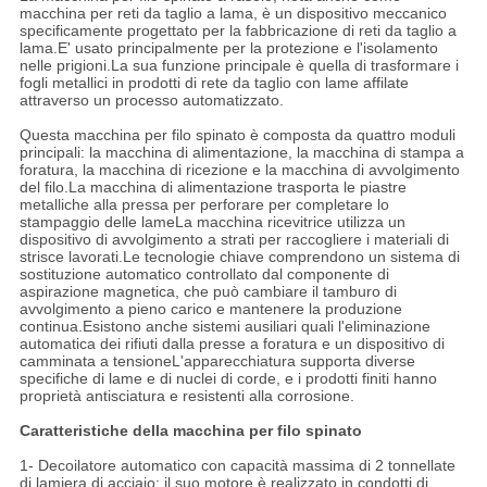
macchina per reti da taglio a lama, è un dispositivo meccanico
specificamente progettato per la fabbricazione di reti da taglio a
lama.E' usato principalmente per la protezione e l'isolamento
nelle prigioni.La sua funzione principale è quella di trasformare i
fogli metallici in prodotti di rete da taglio con lame affilate
attraverso un processo automatizzato.
Questa macchina per filo spinato è composta da quattro moduli
principali: la macchina di alimentazione, la macchina di stampa a
foratura, la macchina di ricezione e la macchina di avvolgimento
del filo.La macchina di alimentazione trasporta le piastre
metalliche alla pressa per perforare per completare lo
stampaggio delle lameLa macchina ricevitrice utilizza un
dispositivo di avvolgimento a strati per raccogliere i materiali di
strisce lavorati.Le tecnologie chiave comprendono un sistema di
sostituzione automatico controllato dal componente di
aspirazione magnetica, che può cambiare il tamburo di
avvolgimento a pieno carico e mantenere la produzione
continua.Esistono anche sistemi ausiliari quali l'eliminazione
automatica dei rifiuti dalla presse a foratura e un dispositivo di
camminata a tensioneL'apparecchiatura supporta diverse
specifiche di lame e di nuclei di corde, e i prodotti finiti hanno
proprietà antisciatura e resistenti alla corrosione.
Caratteristiche della macchina per filo spinato
1- Decoilatore automatico con capacità massima di 2 tonnellate
di lamiera di acciaio; il suo motore è realizzato in condotti di