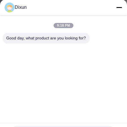
GIRO
Dixun
DELLA
FABBRICA
9:16 PM
Good day, what product are you looking for?
CONTROLLO
DI
QUALITÀ
CONTATTICI
RICHIEDA
UNA
CITAZIONE
Concertina Razor Barbed Wire Machine / Blade Wire Making
Machine (macchina per la produzione di filo spinato con
rasoio)