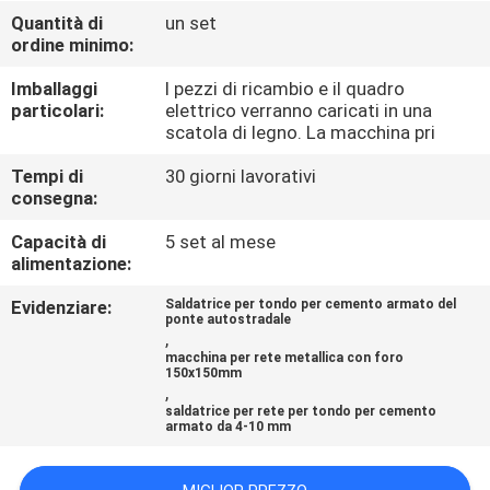
GIRO
Quantità di
un set
ordine minimo:
DELLA
FABBRICA
Imballaggi
I pezzi di ricambio e il quadro
particolari:
elettrico verranno caricati in una
scatola di legno. La macchina pri
CONTROLLO
Tempi di
30 giorni lavorativi
DI
consegna:
QUALITÀ
Capacità di
5 set al mese
alimentazione:
CONTATTICI
Evidenziare:
Saldatrice per tondo per cemento armato del
ponte autostradale
,
macchina per rete metallica con foro
RICHIEDA
150x150mm
,
UNA
saldatrice per rete per tondo per cemento
armato da 4-10 mm
CITAZIONE