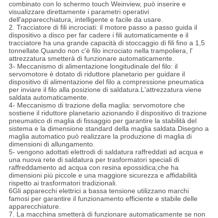
combinato con lo schermo touch Weinview, può inserire e
visualizzare direttamente i parametri operativi
dell'apparecchiatura, intelligente e facile da usare.
2. Tracciatore di fili incrociati: il motore passo a passo guida il
dispositivo a disco per far cadere i fili automaticamente e il
tracciatore ha una grande capacità di stoccaggio di fili fino a 1,5
tonnellate.Quando non c'è filo incrociato nella trampoliera, l'
attrezzatura smetterà di funzionare automaticamente.
3- Meccanismo di alimentazione longitudinale del filo: il
servomotore è dotato di riduttore planetario per guidare il
dispositivo di alimentazione del filo a compressione pneumatica
per inviare il filo alla posizione di saldatura.L'attrezzatura viene
saldata automaticamente.
4- Meccanismo di trazione della maglia: servomotore che
sostiene il riduttore planetario azionando il dispositivo di trazione
pneumatico di maglia di fissaggio per garantire la stabilità del
sistema e la dimensione standard della maglia saldata.Disegno a
maglia automatico può realizzare la produzione di maglia di
dimensioni di allungamento.
5- vengono adottati elettrodi di saldatura raffreddati ad acqua e
una nuova rete di saldatura per trasformatori speciali di
raffreddamento ad acqua con resina epossidica;che ha
dimensioni più piccole e una maggiore sicurezza e affidabilità
rispetto ai trasformatori tradizionali.
6Gli apparecchi elettrici a bassa tensione utilizzano marchi
famosi per garantire il funzionamento efficiente e stabile delle
apparecchiature.
7. La macchina smetterà di funzionare automaticamente se non