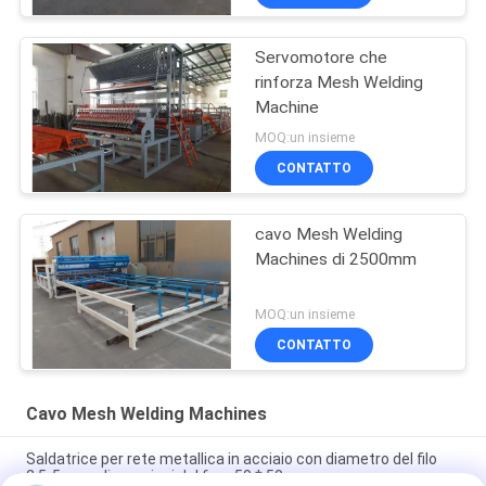
Servomotore che
rinforza Mesh Welding
Machine
MOQ:un insieme
CONTATTO
cavo Mesh Welding
Machines di 2500mm
MOQ:un insieme
CONTATTO
Cavo Mesh Welding Machines
Saldatrice per rete metallica in acciaio con diametro del filo
2,5-5 mm, dimensioni del foro 50 * 50 mm