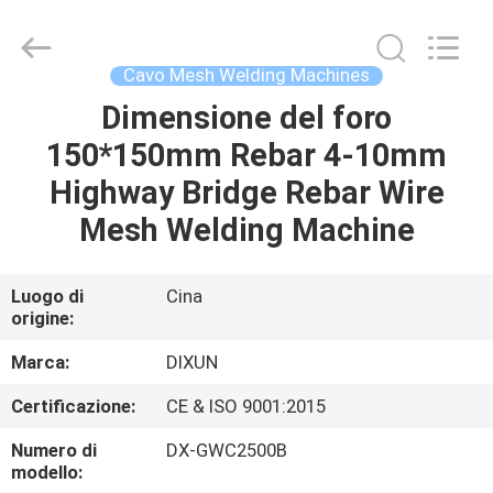
Anping
Dixun
Wire
Mesh
Products
Cavo Mesh Welding Machines
Co.,
Ltd.
All
Dimensione del foro
CASA
Rights
Reserved.
150*150mm Rebar 4-10mm
PRODOTTI
Highway Bridge Rebar Wire
Mesh Welding Machine
MANIFESTAZIONE
DI
Luogo di
Cina
origine:
VR
Marca:
DIXUN
CIRCA
Certificazione:
CE & ISO 9001:2015
NOI
Numero di
DX-GWC2500B
modello: