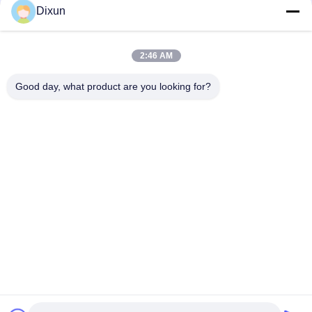
Dixun
Aeroporto Recinzione filo di diametro 3,7 mm maglia 50 * 200
mm Wire Mesh Saldatura macchina
2:46 AM
Dimensione del foro 150*150mm Rebar 4-10mm Highway
Bridge Rebar Wire Mesh Welding Machine
Good day, what product are you looking for?
Categorie popolari
Tutti
Cavo Mesh Welding 
Rinforzo Della 
Machines
Saldatrice Della 
Maglia
Saldatrice Della 
Saldatrice Del 
Maglia Del Recinto
Pannello Reticolare
Macchina Fissa Del 
Costruzione Mesh 
Recinto Del Nodo
Welding Machine
Saldatrice Della 
Macchina Saldata 
Maglia Del Rotolo
Della Rete Metallica