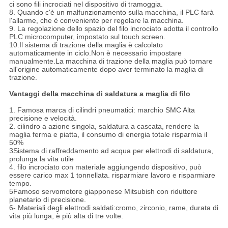
ci sono fili incrociati nel dispositivo di tramoggia.
8. Quando c'è un malfunzionamento sulla macchina, il PLC farà
l'allarme, che è conveniente per regolare la macchina.
9. La regolazione dello spazio del filo incrociato adotta il controllo
PLC microcomputer, impostato sul touch screen.
10.Il sistema di trazione della maglia è calcolato
automaticamente in ciclo.Non è necessario impostare
manualmente.La macchina di trazione della maglia può tornare
all'origine automaticamente dopo aver terminato la maglia di
trazione.
Vantaggi della macchina di saldatura a maglia di filo
1. Famosa marca di cilindri pneumatici: marchio SMC Alta
precisione e velocità.
2. cilindro a azione singola, saldatura a cascata, rendere la
maglia ferma e piatta, il consumo di energia totale risparmia il
50%
3Sistema di raffreddamento ad acqua per elettrodi di saldatura,
prolunga la vita utile
4. filo incrociato con materiale aggiungendo dispositivo, può
essere carico max 1 tonnellata. risparmiare lavoro e risparmiare
tempo.
5Famoso servomotore giapponese Mitsubish con riduttore
planetario di precisione.
6- Materiali degli elettrodi saldati:cromo, zirconio, rame, durata di
vita più lunga, è più alta di tre volte.