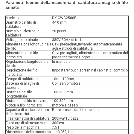
Parametri tecnici della macchina di saldatura a maglia di filo
armato
Modello
DX-GWC2500B
Diametro del filo di
4-10 mm
saldatura
Numero di elettrodi di
20 pezzi
saldatura
Voltaggio nominale
380V 50Hz di tre fasi
Alimentazione longitudinale
Cavi pre-tagliati,inviando automaticamente
del filo
agli elettrodi di saldatura
Alimentazione a filo
Cavi pre-tagliati, alimentazione automatica dal
incrociato
pre-caricamento Hopper
Regolazione longitudinale
In manuale
del filo
Regolazione del filo
Impostare touch screen nel cabinet di controllo
incrociato
Tempo di saldatura
10ms-100ms
Sistema di maglie di
Con servomotore
trazione
Distanza del filo
100-300 mm
longitudinale
Distanza del filo trasversale
100-300 mm
Motori a filo incrociato
motore a passo
Capacità di carico del tram
Barre armate da 1 tonnellata
di filo incrociato
Trasformatori di saldatura
200kva*10 pezzi
Fornitore di alimentazione
300kva
Peso della macchina
7.5T
Dimensione della macchina
11*3,3*2,1m