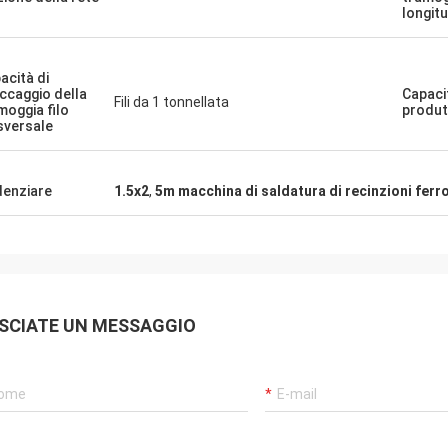
longit
acità di
ccaggio della
Capaci
Fili da 1 tonnellata
moggia filo
produt
sversale
denziare
1.5x2
,
5m macchina di saldatura di recinzioni ferro
SCIATE UN MESSAGGIO