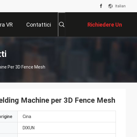
Italian
ra VR
Contattici
Richiedere Un
Preventivo
ti
hine Per 3D Fence Mesh
elding Machine per 3D Fence Mesh
origine
Cina
DIXUN