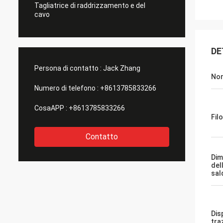
Tagliatrice di raddrizzamento e del
cavo
DE
Persona di contatto :
Jack Zhang
Nom
Numero di telefono :
+8613785833266
CosaAPP :
+8613785833266
Fil
Contatto
Dim
del
sal
Dis
tra