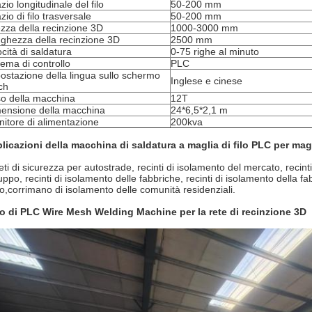
zio longitudinale del filo
50-200 mm
zio di filo trasversale
50-200 mm
ezza della recinzione 3D
1000-3000 mm
ghezza della recinzione 3D
2500 mm
ocità di saldatura
0-75 righe al minuto
tema di controllo
PLC
ostazione della lingua sullo schermo
Inglese e cinese
ch
o della macchina
12T
ensione della macchina
24*6,5*2,1 m
nitore di alimentazione
200kva
licazioni della macchina di saldatura a maglia di filo PLC per mag
eti di sicurezza per autostrade, recinti di isolamento del mercato, recinti
uppo, recinti di isolamento delle fabbriche, recinti di isolamento della fabb
o,corrimano di isolamento delle comunità residenziali.
o di PLC Wire Mesh Welding Machine per la rete di recinzione 3D