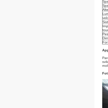
Spa
Spa
Alt
Lun
vel
Sis
Imp
tou
Pes
Dim
For
App
Par
svil
mol
Fot