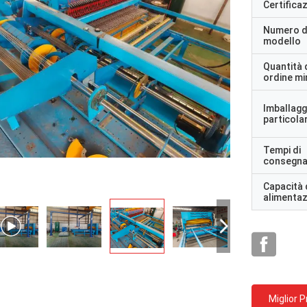
Certifica
Numero d
modello
Quantità 
ordine m
Imballagg
particolar
Tempi di
consegn
Capacità 
alimenta
Miglior 