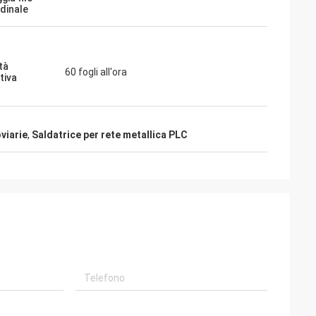
udinale
tà
60 fogli all'ora
tiva
viarie
,
Saldatrice per rete metallica PLC