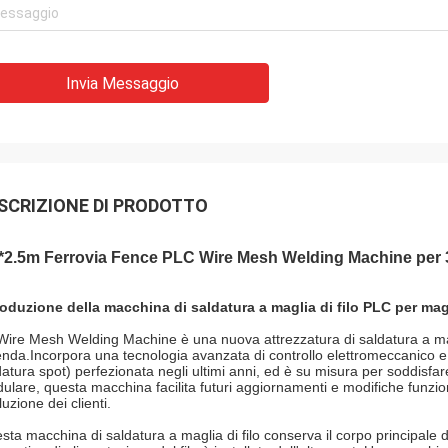
Invia Messaggio
SCRIZIONE DI PRODOTTO
5*2.5m Ferrovia Fence PLC Wire Mesh Welding Machine per
roduzione della macchina di saldatura a maglia di filo PLC per mag
Wire Mesh Welding Machine è una nuova attrezzatura di saldatura a mag
enda.Incorpora una tecnologia avanzata di controllo elettromeccanico e 
datura spot) perfezionata negli ultimi anni, ed è su misura per soddisfar
ulare, questa macchina facilita futuri aggiornamenti e modifiche funzional
uzione dei clienti.
sta macchina di saldatura a maglia di filo conserva il corpo principale