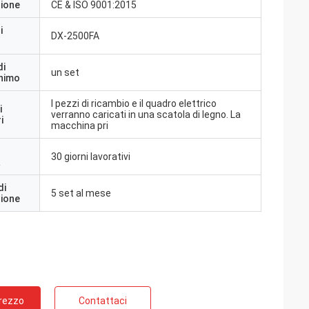
zione
CE & ISO 9001:2015
i
DX-2500FA
di
un set
inimo
I pezzi di ricambio e il quadro elettrico
i
verranno caricati in una scatola di legno. La
i
macchina pri
30 giorni lavorativi
a
di
5 set al mese
zione
Prezzo
Contattaci