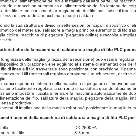
omatica di alimentazione del filo è installata dall'altra parteUna macchin
 lato della macchina automatica di alimentazione del filo lontano dal c
sa del filo, e meccanismo di arrangiamento del filo, sostituisce il tradi
fficienza di lavoro della macchina a maglia saldata.
ondo la sua struttura è diviso in sette sezioni principali: dispositivo di
omatico del materiale, saldatore a maglia principale,tramonto di filo t
lia ciclica, macchina di piegatura (piegatura online) e raccolta e impilaz
itività.
atteristiche della macchina di saldatura a maglia di filo PLC per m
 lunghezza delle maglie (altezza della recinzione) può essere regolat
dispositivo di vibrazione viene aggiunto al sistema di alimentazione del fi
l filo di linea e il filo trasversale sono posizionati con precisione, il pann
Distanza tra i fili trasversali regolato attraverso il touch screen, diver
lia.
 matrici superiori e inferiori della macchina di piegatura si muovono
ssiamo facilmente regolare la corrente di saldatura quando abbiamo biso
ssiamo impostare l'uscita e fermare la macchina automaticamente dopo 
alimentazione del filo, saldatura della maglia, piegatura della maglia, i
cienza produttiva.
 sistema di impilazione della maglia robot può posizionare la maglia in
ametri tecnici della macchina di saldatura a maglia di filo PLC per
ello
DX-2500FA
metro del filo
3-5 mm