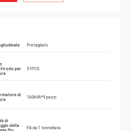
ngitudinale
Pretagliato
o
ettrodo per
51PCS
ura
rmatore di
160kVA*9 pezzi
ura
tà di
ggio della
Fili da 1 tonnellata
gia filo