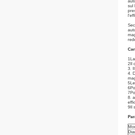
aut
sul
pre
l'e
Sec
aut
mag
redd
Car
1La
2Il 
3. I
4. 
mag
5Le
6Po
7Po
8. 
effi
9Il
Par
Mod
Dia