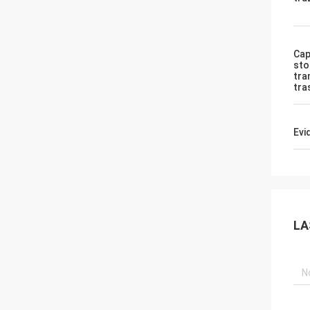
Cap
sto
tra
tra
Evi
LA