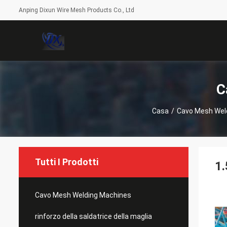
Anping Dixun Wire Mesh Products Co., Ltd
C
Casa
/
Cavo Mesh Wel
Tutti I Prodotti
1.
Cavo Mesh Welding Machines
rinforzo della saldatrice della maglia