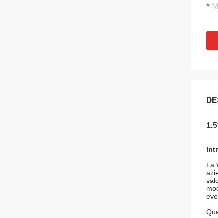
DE
1.
Int
La 
azi
sal
mod
evol
Que