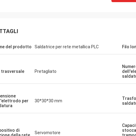
TTAGLI
e del prodotto
Saldatrice per rete metallica PLC
Filo lo
Numer
o trasversale
Pretagliato
dell'el
saldat
ensione
Trasfo
l'elettrodo per
30*30*30 mm
saldat
datura
Capaci
positivo di
stocca
Servomotore
zione della rete
tramog