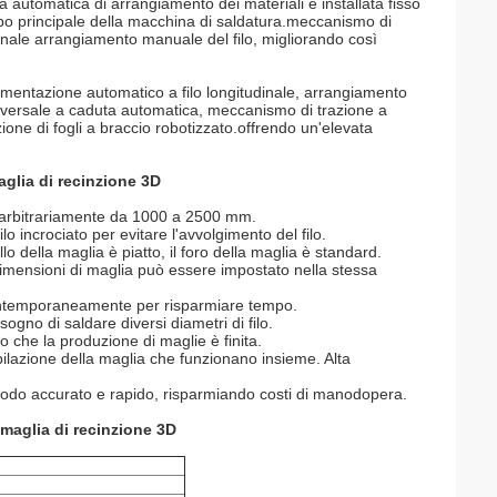
a automatica di arrangiamento dei materiali è installata fisso
orpo principale della macchina di saldatura.meccanismo di
zionale arrangiamento manuale del filo, migliorando così
 alimentazione automatico a filo longitudinale, arrangiamento
rasversale a caduta automatica, meccanismo di trazione a
ione di fogli a braccio robotizzato.offrendo un'elevata
aglia di recinzione 3D
a arbitrariamente da 1000 a 2500 mm.
lo incrociato per evitare l'avvolgimento del filo.
ello della maglia è piatto, il foro della maglia è standard.
se dimensioni di maglia può essere impostato nella stessa
 contemporaneamente per risparmiare tempo.
gno di saldare diversi diametri di filo.
che la produzione di maglie è finita.
mpilazione della maglia che funzionano insieme. Alta
 modo accurato e rapido, risparmiando costi di manodopera.
 maglia di recinzione 3D