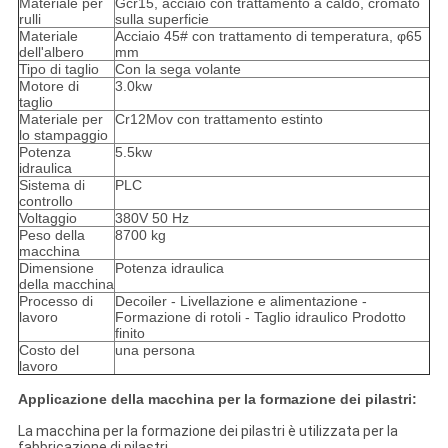
Materiale per
Gcr15, acciaio con trattamento a caldo, cromato
rulli
sulla superficie
Materiale
Acciaio 45# con trattamento di temperatura, φ65
dell'albero
mm
Tipo di taglio
Con la sega volante
Motore di
3.0kw
taglio
Materiale per
Cr12Mov con trattamento estinto
lo stampaggio
Potenza
5.5kw
idraulica
Sistema di
PLC
controllo
Voltaggio
380V 50 Hz
Peso della
8700 kg
macchina
Dimensione
Potenza idraulica
della macchina
Processo di
Decoiler - Livellazione e alimentazione -
lavoro
Formazione di rotoli - Taglio idraulico Prodotto
finito
Costo del
una persona
lavoro
Applicazione della macchina per la formazione dei pilastri:
La macchina per la formazione dei pilastri è utilizzata per la
fabbricazione di pilastri.