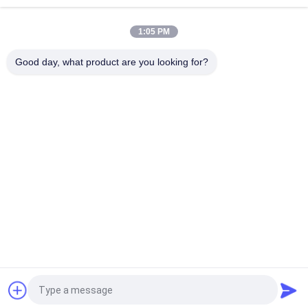
Velocità 180m / min Motore 15kw
1:05 PM
Motore 15kw Macchina di disegno del filo di acciaio a
frequenza variabile Tipo di puleggia
Good day, what product are you looking for?
Categorie popolari
Tutti
Cavo Mesh Welding 
Rinforzo Della 
Machines
Saldatrice Della 
Maglia
Saldatrice Della 
Saldatrice Del 
Maglia Del Recinto
Pannello Reticolare
Macchina Fissa Del 
Costruzione Mesh 
Recinto Del Nodo
Welding Machine
Saldatrice Della 
Macchina Saldata 
Maglia Del Rotolo
Della Rete Metallica
Richiedi un preventivo