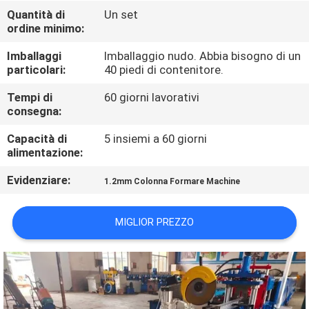
GIRO
Quantità di
Un set
ordine minimo:
DELLA
FABBRICA
Imballaggi
Imballaggio nudo. Abbia bisogno di un
particolari:
40 piedi di contenitore.
CONTROLLO
Tempi di
60 giorni lavorativi
consegna:
DI
Capacità di
5 insiemi a 60 giorni
QUALITÀ
alimentazione:
Evidenziare:
1.2mm Colonna Formare Machine
CONTATTICI
MIGLIOR PREZZO
RICHIEDA
UNA
CITAZIONE