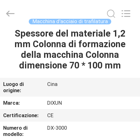
Anping
Dixun
Wire
Mesh
Products
Macchina d'acciaio di trafilatura
Co.,
Ltd.
All
Spessore del materiale 1,2
CASA
Rights
Reserved.
mm Colonna di formazione
PRODOTTI
della macchina Colonna
dimensione 70 * 100 mm
MANIFESTAZIONE
DI
Luogo di
Cina
origine:
VR
Marca:
DIXUN
CIRCA
Certificazione:
CE
NOI
Numero di
DX-3000
modello: