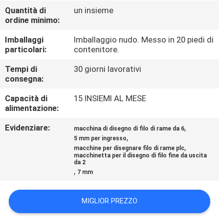
GIRO
Quantità di
un insieme
ordine minimo:
DELLA
FABBRICA
Imballaggi
Imballaggio nudo. Messo in 20 piedi di
particolari:
contenitore.
CONTROLLO
Tempi di
30 giorni lavorativi
consegna:
DI
Capacità di
15 INSIEMI AL MESE
QUALITÀ
alimentazione:
Evidenziare:
,
macchina di disegno di filo di rame da 6
CONTATTICI
,
5 mm per ingresso
,
macchine per disegnare filo di rame plc
macchinetta per il disegno di filo fine da uscita
da 2
RICHIEDA
,
7 mm
UNA
CITAZIONE
MIGLIOR PREZZO