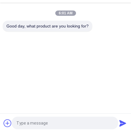
Velocità 180m / min Motore 15kw
6:01 AM
Motore 15kw Macchina di disegno del filo di acciaio a
frequenza variabile Tipo di puleggia
Good day, what product are you looking for?
Categorie popolari
Tutti
Cavo Mesh Welding 
Rinforzo Della 
Machines
Saldatrice Della 
Maglia
Saldatrice Della 
Saldatrice Del 
Maglia Del Recinto
Pannello Reticolare
Macchina Fissa Del 
Costruzione Mesh 
Recinto Del Nodo
Welding Machine
Saldatrice Della 
Macchina Saldata 
Maglia Del Rotolo
Della Rete Metallica
Richiedi un preventivo