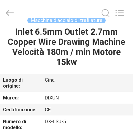
Anping
Dixun
Wire
Mesh
Products
Macchina d'acciaio di trafilatura
Co.,
Ltd.
All
Inlet 6.5mm Outlet 2.7mm
CASA
Rights
Reserved.
Copper Wire Drawing Machine
PRODOTTI
Velocità 180m / min Motore
15kw
MANIFESTAZIONE
DI
Luogo di
Cina
origine:
VR
Marca:
DIXUN
CIRCA
Certificazione:
CE
NOI
Numero di
DX-LSJ-5
modello: