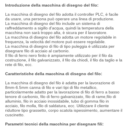
Introduzione della macchina di disegno del filo:
La macchina di disegno del filo adotta il controller PLC, è facile
da usare, una persona può operare una linea di produzione.
La macchina di disegno del filo include un sistema di
raffreddamento a sigillo d'acqua, quindi la temperatura della
macchina non sarà troppo alta, è sicura per il lavoratore.
La macchina di disegno del filo adotta un motore regolabile in
frequenza, la velocità del motore può essere regolabile.
La macchina di disegno di filo di tipo puleggia è utilizzata per
disegnare filo di acciaio al carbonio.
Il filo di ferro nero finito è ampiamente utilizzato per il filo da
costruzione, il filo galvanizzato, il filo da chiodi, il filo da taglio e la
rete di filo, ecc.
Caratteristiche della macchina di disegno del filo:
La macchina di disegno del filo è adatta per la lavorazione di
8mm-6.5mm canna di filo e vari tipi di filo metallico,
particolarmente adatto per la lavorazione di filo di ferro a basso
tenore di carbonio, filo di ferro galvanizzato, filo di rame,filo di
alluminio, filo in acciaio inossidabile, tubo di gomma filo in
acciaio, filo molla, filo di saldatura, ecc. Utilizzare il cliente
riduttore tipo grassetto, corpo scatola ispessimento, aumentare il
cuscinetto.
Parametri tecnici della macchina per disegnare fili: