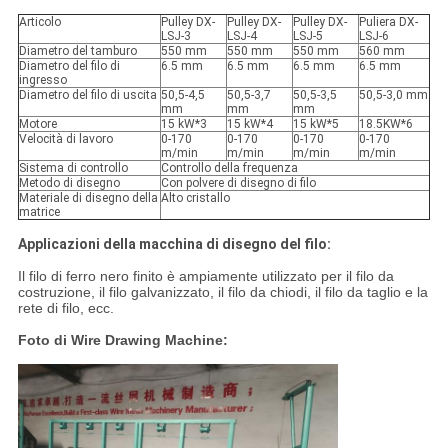
Articolo
Pulley DX-
Pulley DX-
Pulley DX-
Puliera DX-
LSJ-3
LSJ-4
LSJ-5
LSJ-6
Diametro del tamburo
550 mm
550 mm
550 mm
560 mm
Diametro del filo di
6.5 mm
6.5 mm
6.5 mm
6.5 mm
ingresso
Diametro del filo di uscita
50,5-4,5
50,5-3,7
50,5-3,5
50,5-3,0 mm
mm
mm
mm
Motore
15 kW*3
15 kW*4
15 kW*5
18.5KW*6
Velocità di lavoro
0-170
0-170
0-170
0-170
m/min
m/min
m/min
m/min
Sistema di controllo
Controllo della frequenza
Metodo di disegno
Con polvere di disegno di filo
Materiale di disegno della
Alto cristallo
matrice
Applicazioni della macchina di disegno del filo:
Il filo di ferro nero finito è ampiamente utilizzato per il filo da
costruzione, il filo galvanizzato, il filo da chiodi, il filo da taglio e la
rete di filo, ecc.
Foto di Wire Drawing Machine: