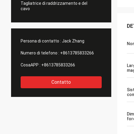
Tagliatrice di raddrizzamento e del
cavo
DE
Persona di contatto :
Jack Zhang
Nom
Numero di telefono :
+8613785833266
CosaAPP :
+8613785833266
Lar
mag
Contatto
Sis
con
Dim
for