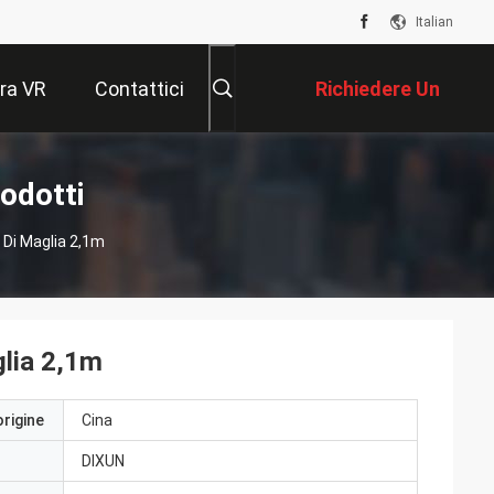
Italian
ra VR
Contattici
Richiedere Un
Preventivo
odotti
Di Maglia 2,1m
lia 2,1m
origine
Cina
DIXUN