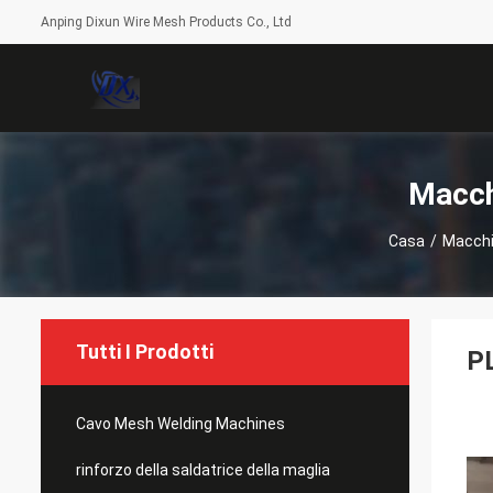
Anping Dixun Wire Mesh Products Co., Ltd
Macch
Casa
/
Macchi
Tutti I Prodotti
PL
Cavo Mesh Welding Machines
rinforzo della saldatrice della maglia