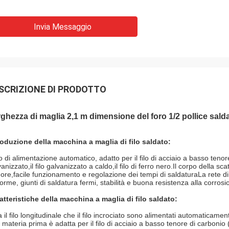
Invia Messaggio
SCRIZIONE DI PRODOTTO
ghezza di maglia 2,1 m dimensione del foro 1/2 pollice sal
roduzione della macchina a maglia di filo saldato:
ilo di alimentazione automatico, adatto per il filo di acciaio a basso tenore
vanizzato,il filo galvanizzato a caldo,il filo di ferro nero.Il corpo della
ore,facile funzionamento e regolazione dei tempi di saldaturaLa rete di 
forme, giunti di saldatura fermi, stabilità e buona resistenza alla corrosi
atteristiche della macchina a maglia di filo saldato:
 il filo longitudinale che il filo incrociato sono alimentati automaticament
materia prima è adatta per il filo di acciaio a basso tenore di carbonio (f