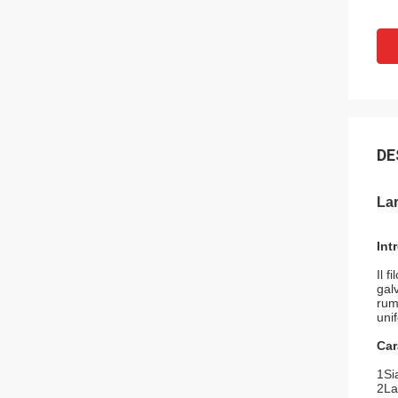
DE
Lar
Int
Il f
gal
rum
uni
Car
1Sia
2La 