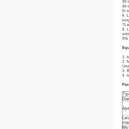
3Il
4Il
5I 
6. 
lun
7La
8. 
arb
9Si
Equ
1. 
2. 
Uso
3. 
4. l
Par
Tip
Dia
Ape
Lar
mag
Mo