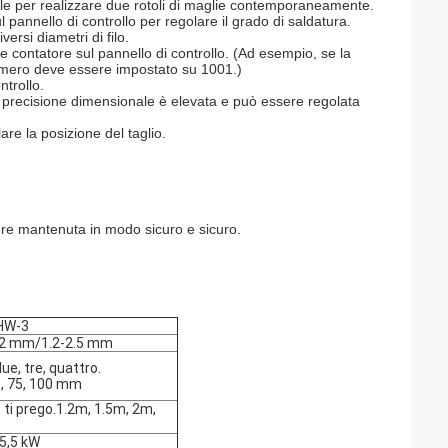
suale per realizzare due rotoli di maglie contemporaneamente.
 pannello di controllo per regolare il grado di saldatura.
ersi diametri di filo.
e contatore sul pannello di controllo. (Ad esempio, se la
 numero deve essere impostato su 1001.)
trollo.
 precisione dimensionale è elevata e può essere regolata
re la posizione del taglio.
ere mantenuta in modo sicuro e sicuro.
HW-3
.2 mm/1.2-2.5 mm
ue, tre, quattro.
0, 75, 100 mm
, ti prego.1.2m, 1.5m, 2m,
 5,5 kW