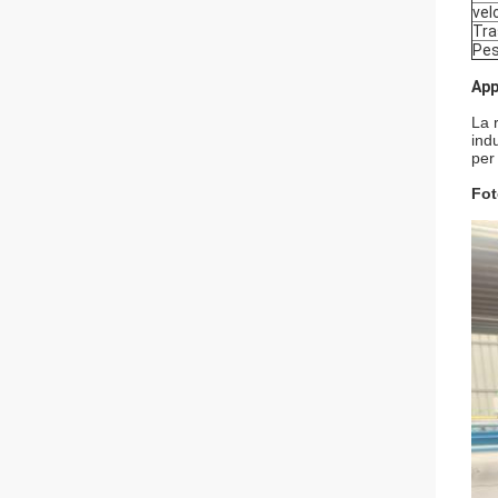
vel
Tra
Pe
App
La r
indu
per
Fot