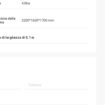
e
4.0kw
ione della
3200*1600*1700 mm
ina
 di larghezza di 0
,
1 m