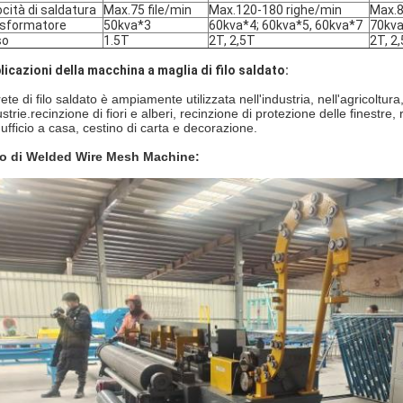
ocità di saldatura
Max.75 file/min
Max.120-180 righe/min
Max.8
sformatore
50kva*3
60kva*4; 60kva*5, 60kva*7
70kva
so
1.5T
2T, 2,5T
2T, 2,
licazioni della macchina a maglia di filo saldato:
ete di filo saldato è ampiamente utilizzata nell'industria, nell'agricoltura,
strie.recinzione di fiori e alberi, recinzione di protezione delle finestr
 ufficio a casa, cestino di carta e decorazione.
o di Welded Wire Mesh Machine: