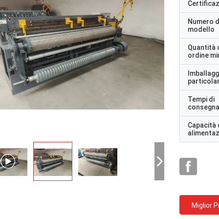
Certifica
Numero d
modello
Quantità 
ordine m
Imballagg
particolar
Tempi di
consegn
Capacità 
alimenta
Miglior 