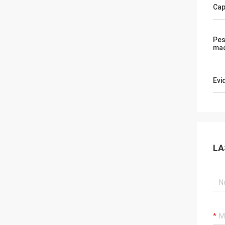
Cap
Pes
mac
Evi
LA