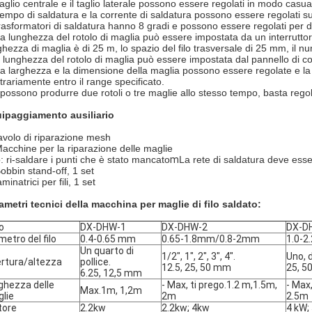
 taglio centrale e il taglio laterale possono essere regolati in modo ca
 tempo di saldatura e la corrente di saldatura possono essere regolati sul
trasformatori di saldatura hanno 8 gradi e possono essere regolati per div
La lunghezza del rotolo di maglia può essere impostata da un interruttor
ghezza di maglia è di 25 m, lo spazio del filo trasversale di 25 mm, il
 lunghezza del rotolo di maglia può essere impostata dal pannello di con
La larghezza e la dimensione della maglia possono essere regolate e la
itrariamente entro il range specificato.
 possono produrre due rotoli o tre maglie allo stesso tempo, basta regola
ipaggiamento ausiliario
tavolo di riparazione mesh
Macchine per la riparazione delle maglie
: ri-saldare i punti che è stato mancato
m
La rete di saldatura deve ess
Bobbin stand-off, 1 set
aminatrici per fili, 1 set
ametri tecnici della macchina per maglie di filo saldato:
o
DX-DHW-1
DX-DHW-2
DX-D
metro del filo
0.4-0.65 mm
0.65-1.8mm/0.8-2mm
1.0-2
Un quarto di
1/2", 1", 2", 3", 4".
Uno, d
rtura/altezza
pollice.
12.5, 25, 50 mm
25, 5
6.25, 12,5 mm
ghezza delle
- Max, ti prego.1.2 m,1.5m,
- Max
Max.1m, 1,2m
lie
2m
2.5m
tore
2.2kw
2.2kw; 4kw
4 kW;