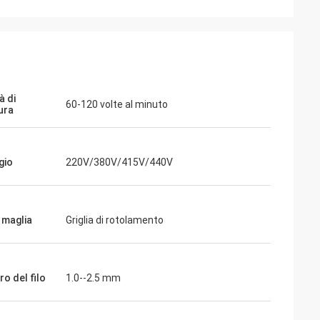
à di
60-120 volte al minuto
ura
gio
220V/380V/415V/440V
 maglia
Griglia di rotolamento
o del filo
1.0--2.5 mm