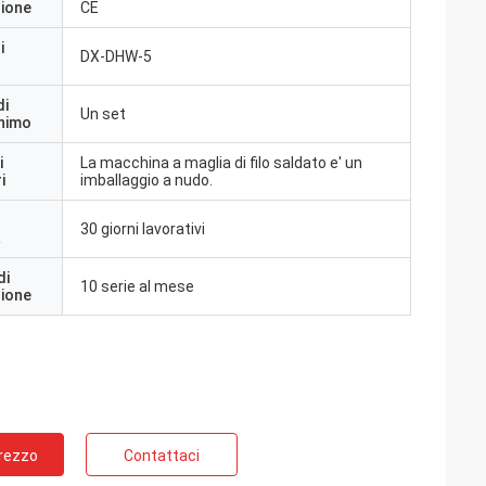
zione
CE
i
DX-DHW-5
di
Un set
inimo
i
La macchina a maglia di filo saldato e' un
i
imballaggio a nudo.
30 giorni lavorativi
a
di
10 serie al mese
zione
Prezzo
Contattaci