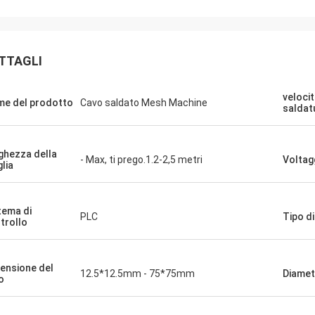
TTAGLI
velocit
e del prodotto
Cavo saldato Mesh Machine
saldat
ghezza della
- Max, ti prego.1.2-2,5 metri
Voltag
lia
tema di
PLC
Tipo di
trollo
ensione del
12.5*12.5mm - 75*75mm
Diametr
o