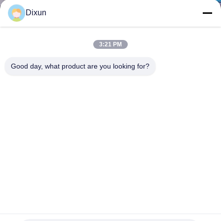
GIRO
Dixun
DELLA
FABBRICA
3:21 PM
Good day, what product are you looking for?
CONTROLLO
DI
QUALITÀ
CONTATTICI
RICHIEDA
UNA
Lunghezza 25m Maschera di filo saldato Macchina buco
CITAZIONE
dimensione 100 * 100mm per la costruzione del tetto
macchina saldata della rete metallica
2023-11-22