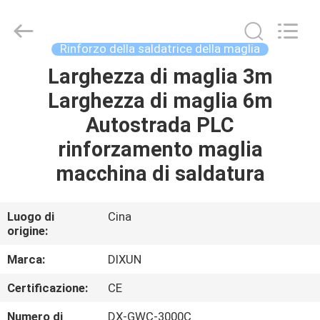
Anping
Dixun
Wire
Mesh
Products
Rinforzo della saldatrice della maglia
Co.,
Ltd.
All
Larghezza di maglia 3m
CASA
Rights
Reserved.
Larghezza di maglia 6m
PRODOTTI
Autostrada PLC
rinforzamento maglia
MANIFESTAZIONE
macchina di saldatura
DI
VR
Luogo di
Cina
origine:
CIRCA
Marca:
DIXUN
NOI
Certificazione:
CE
Numero di
DX-GWC-3000C