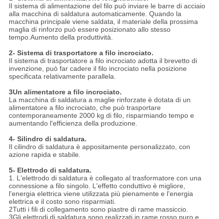
Il sistema di alimentazione del filo può inviare le barre di acciaio
alla macchina di saldatura automaticamente. Quando la
macchina principale viene saldata, il materiale della prossima
maglia di rinforzo può essere posizionato allo stesso
tempo.Aumento della produttività.
2- Sistema di trasportatore a filo incrociato.
Il sistema di trasportatore a filo incrociato adotta il brevetto di
invenzione, può far cadere il filo incrociato nella posizione
specificata relativamente parallela.
3Un alimentatore a filo incrociato.
La macchina di saldatura a maglie rinforzate è dotata di un
alimentatore a filo incrociato, che può trasportare
contemporaneamente 2000 kg di filo, risparmiando tempo e
aumentando l'efficienza della produzione.
4- Silindro di saldatura.
Il cilindro di saldatura è appositamente personalizzato, con
azione rapida e stabile.
5- Elettrodo di saldatura.
1. L'elettrodo di saldatura è collegato al trasformatore con una
connessione a filo singolo. L'effetto conduttivo è migliore,
l'energia elettrica viene utilizzata più pienamente e l'energia
elettrica e il costo sono risparmiati.
2Tutti i fili di collegamento sono piastre di rame massiccio.
3Gli elettrodi di saldatura sono realizzati in rame rosso puro e