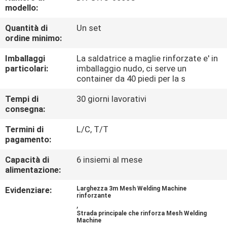
GIRO
modello:
DELLA
Quantità di
Un set
ordine minimo:
FABBRICA
Imballaggi
La saldatrice a maglie rinforzate e' in
particolari:
imballaggio nudo, ci serve un
CONTROLLO
container da 40 piedi per la s
DI
Tempi di
30 giorni lavorativi
QUALITÀ
consegna:
Termini di
L/C, T/T
CONTATTICI
pagamento:
Capacità di
6 insiemi al mese
alimentazione:
RICHIEDA
UNA
Evidenziare:
Larghezza 3m Mesh Welding Machine
rinforzante
,
CITAZIONE
Strada principale che rinforza Mesh Welding
Machine