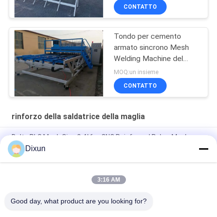
CONTATTO
Tondo per cemento
armato sincrono Mesh
Welding Machine del
tiristore
MOQ:un insieme
CONTATTO
rinforzo della saldatrice della maglia
Delta PLC Mesh Size 2.4*6m CNC Reinforced Rebar Mesh
Welding Machine
Dixun
Mesh Size 200*200mm Mesh Length 12m Concrete
Reinforcing Mesh Welding Machine
3:16 AM
Maschera di saldatura a maglia di acciaio a maglia di 10 mm
Good day, what product are you looking for?