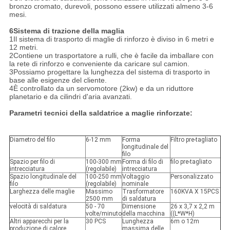
bronzo cromato, durevoli, possono essere utilizzati almeno 3-6
mesi.
6Sistema di trazione della maglia
1Il sistema di trasporto di maglie di rinforzo è diviso in 6 metri e
12 metri.
2Contiene un trasportatore a rulli, che è facile da imballare con
la rete di rinforzo e conveniente da caricare sul camion.
3Possiamo progettare la lunghezza del sistema di trasporto in
base alle esigenze del cliente.
4È controllato da un servomotore (2kw) e da un riduttore
planetario e da cilindri d'aria avanzati.
Parametri tecnici della saldatrice a maglie rinforzate:
Diametro del filo
6-12 mm
Forma
Filtro pre-tagliato
longitudinale del
filo
Spazio per filo di
100-300 mm
Forma di filo di
filo pre-tagliato
intrecciatura
(regolabile)
intrecciatura
Spazio longitudinale del
100-250 mm
Voltaggio
Personalizzato
filo
(regolabile)
nominale
Larghezza delle maglie
Massimo
Trasformatore
160KVA X 15PCS
2500 mm
di saldatura
velocità di saldatura
50 - 70
Dimensione
26 x 3,7 x 2,2 m
volte/minuto
della macchina
((L*W*H)
Altri apparecchi per la
30 PCS
Lunghezza
6m o 12m
produzione di calore
massima delle