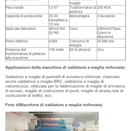
maglie
Peso totale
13.5T
Trasformatori di
200 KVA
potenza
Capacità di produzione
25-30
Manodopera
3 lavoratori
tonnellate a
10 ore
Spazi per laboratori
40mx10m
Cavo
240mm2*3pcs
((L*W)
((cavo in
alluminio)
Freno elettrico
630A
Consumo di
20 kW/ora
energia
Distanza dal
150 metri
Kit di attrezzi
Uno.
trasformatore di potenza
alla macchina
Applicazioni della macchina di saldatura a maglia rinforzata:
Saldatrice a maglia di pannelli di armatura rinforzati, chiamata
anche saldatrice a maglia BRC, saldatrice a maglia di
calcestruzzo, utilizzata per la fabbricazione di maglie di armatura
di acciaio, maglie di costruzione di ponti, maglie di strada,rete di
costruzione di edifici, ecc..
Foto di
Macchine di saldatura a maglia rinforzata: