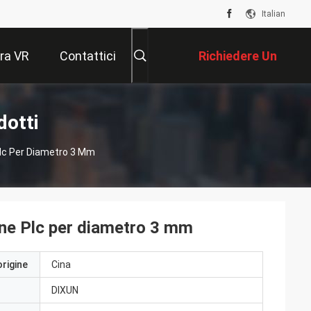
Italian
ra VR
Contattici
Richiedere Un
Preventivo
dotti
Plc Per Diametro 3 Mm
ne Plc per diametro 3 mm
origine
Cina
DIXUN