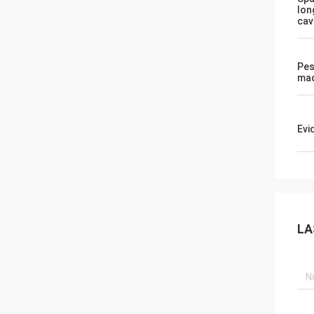
lon
cav
Pes
mac
Evi
LA