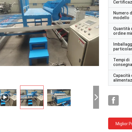
Certifica
Numero d
modello
Quantità 
ordine m
Imballagg
particolar
Tempi di
consegn
Capacità 
alimenta
Miglior 