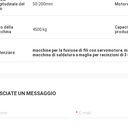
gitudinale del
50-200mm
Motore
o
o della
Capaci
4500 kg
china
produz
macchine per la fusione di fili con servomotore
,
ma
denziare
macchina di saldatura a maglia per recinzioni di 
SCIATE UN MESSAGGIO