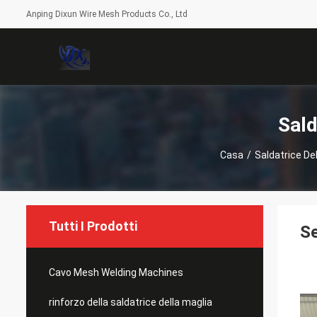
Anping Dixun Wire Mesh Products Co., Ltd
Sald
Casa
/
Saldatrice De
Tutti I Prodotti
Se
Cavo Mesh Welding Machines
rinforzo della saldatrice della maglia