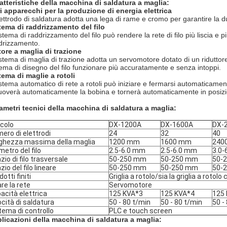
atteristiche della macchina di saldatura a maglia:
ri apparecchi per la produzione di energia elettrica
lettrodo di saldatura adotta una lega di rame e cromo per garantire la 
tema di raddrizzamento del filo
istema di raddrizzamento del filo può rendere la rete di filo più liscia e 
drizzamento.
ore a maglia di trazione
sistema di maglia di trazione adotta un servomotore dotato di un riduttor
tema di disegno del filo funzionare più accuratamente e senza intoppi.
tema di maglie a rotoli
sistema automatico di rete a rotoli può iniziare e fermarsi automaticament
uoverà automaticamente la bobina e tornerà automaticamente in posiz
ametri tecnici della macchina di saldatura a maglia:
icolo
DX-1200A
DX-1600A
DX-
ero di elettrodi
24
32
40
ghezza massima della maglia
1200 mm
1600 mm
240
metro del filo
2.5-6.0 mm
2.5-6.0 mm
3.0-
zio di filo trasversale
50-250 mm
50-250 mm
50-
zio del filo lineare
50-250 mm
50-250 mm
50-
otti finiti
Griglia a rotolo/sia la griglia a rotolo 
are la rete
Servomotore
acità elettrica
125 KVA*3
125 KVA*4
125
ocità di saldatura
50 - 80 t/min
50 - 80 t/min
50 -
tema di controllo
PLC e touch screen
licazioni della macchina di saldatura a maglia: