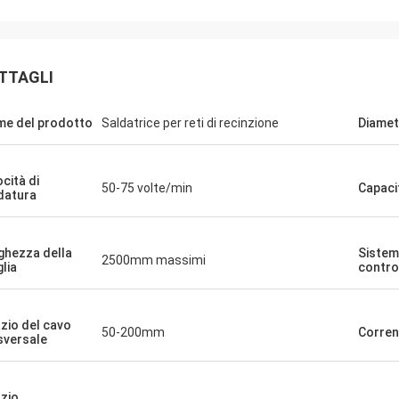
TTAGLI
e del prodotto
Saldatrice per reti di recinzione
Diametr
ocità di
50-75 volte/min
Capaci
datura
ghezza della
Sistem
2500mm massimi
lia
contro
zio del cavo
50-200mm
Corren
sversale
zio