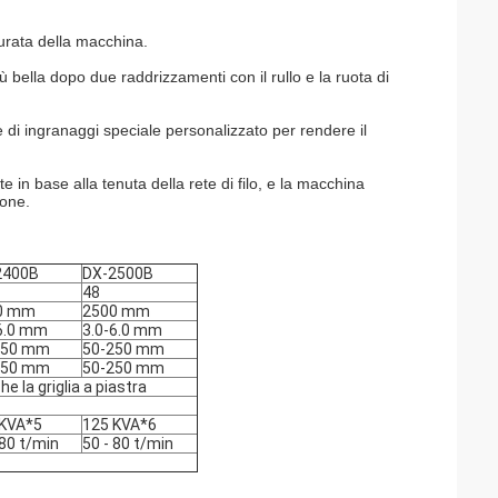
durata della macchina.
più bella dopo due raddrizzamenti con il rullo e la ruota di
e di ingranaggi speciale personalizzato per rendere il
e in base alla tenuta della rete di filo, e la macchina
ione.
2400B
DX-2500B
48
0 mm
2500 mm
6.0 mm
3.0-6.0 mm
250 mm
50-250 mm
250 mm
50-250 mm
che la griglia a piastra
 KVA*5
125 KVA*6
 80 t/min
50 - 80 t/min