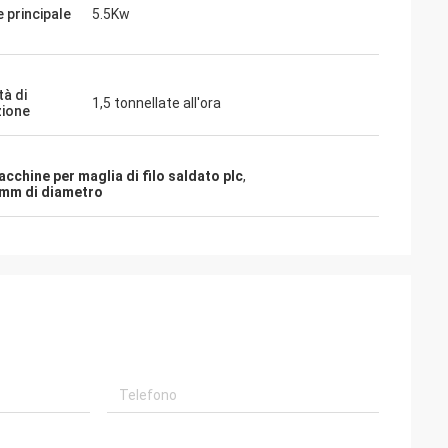
 principale
5.5Kw
tà di
1,5 tonnellate all'ora
ione
cchine per maglia di filo saldato plc
,
3 mm di diametro