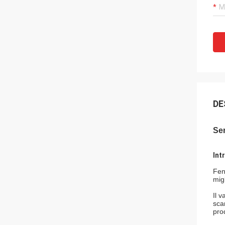
DE
Se
Int
Fen
mig
Il 
sca
prod