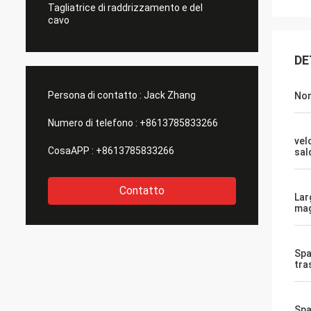
Tagliatrice di raddrizzamento e del
cavo
DE
Persona di contatto :
Jack Zhang
Nom
Numero di telefono :
+8613785833266
vel
CosaAPP :
+8613785833266
sal
Contatto
Lar
mag
Spa
tra
Spa