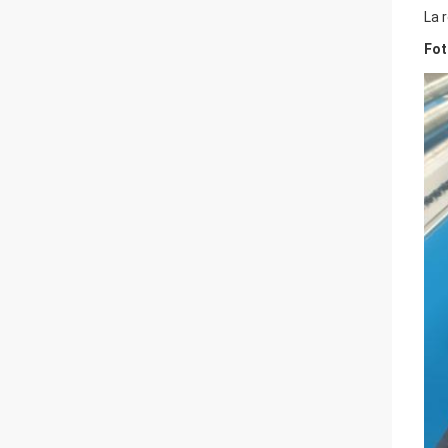
La 
Fot