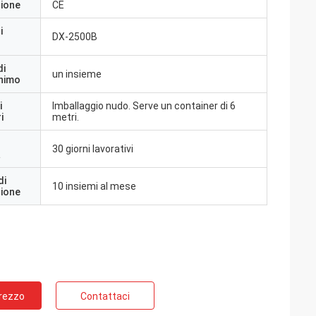
zione
CE
i
DX-2500B
di
un insieme
inimo
i
Imballaggio nudo. Serve un container di 6
i
metri.
30 giorni lavorativi
a
di
10 insiemi al mese
zione
Prezzo
Contattaci