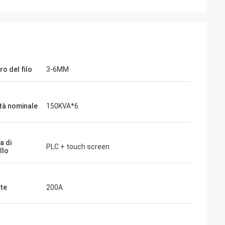
o del filo
3-6MM
tà nominale
150KVA*6
a di
PLC + touch screen
llo
te
200A