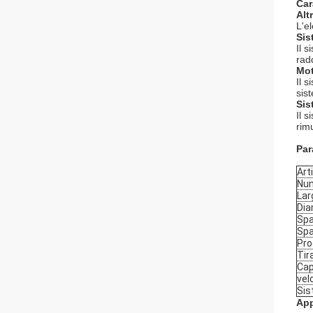
Car
Alt
L'e
Sis
Il s
rad
Mot
Il 
sis
Sis
Il 
rim
Par
Art
Num
Lar
Dia
Spa
Spa
Prod
Tir
Cap
vel
Sis
App