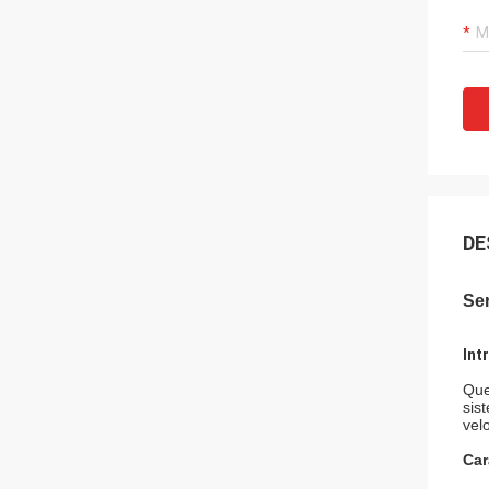
DE
Ser
Int
Que
sist
vel
Car