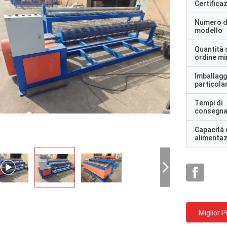
Certifica
Numero d
modello
Quantità 
ordine m
Imballagg
particolar
Tempi di
consegn
Capacità 
alimenta
Miglior 