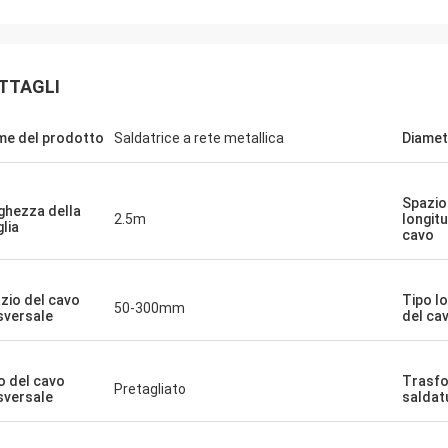
TTAGLI
e del prodotto
Saldatrice a rete metallica
Diametr
Spazio
ghezza della
2.5m
longitu
lia
cavo
zio del cavo
Tipo l
50-300mm
sversale
del ca
o del cavo
Trasfo
Pretagliato
sversale
saldat