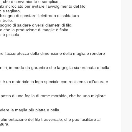
, che è conveniente e semplice.
lo incrociato per evitare l'avvolgimento del filo.
o e tagliato.
 bisogno di spostare l'elettrodo di saldatura.
trollo.
gno di saldare diversi diametri di filo.
che la produzione di maglie è finita.
o è piccolo.
are l'accuratezza della dimensione della maglia e rendere
 ritiri, in modo da garantire che la griglia sia ordinata e bella
e è un materiale in lega speciale con resistenza all'usura e
l posto di una foglia di rame morbido, che ha una migliore
dere la maglia più piatta e bella.
imentazione del filo trasversale, che può facilitare al
atura.