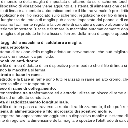
 dimensione della maglia è impostata direttamente sullo schermo touch
dispositivo di vibrazione viene aggiunto al sistema di alimentazione del fi
filo di linea è alimentato automaticamente e il filo trasversale è pre-diritt
egolazione del filo incrociato sullo schermo, regolazione del filo di linea
 lunghezza del rotolo di maglia può essere impostata dal pannello di con
ssiamo facilmente regolare la corrente di saldatura quando abbiamo biso
ssiamo impostare l'uscita e fermare la macchina automaticamente dopo 
maglia del prodotto finito è liscia e l'errore della linea di angolo oppost
taggi della macchina di saldatura a maglia:
tema reticolare.
sistema di trazione della maglia adotta un servomotore, che può miglior
perazione meccanica più fluida.
positivo anti-ritorno.
 filo di linea è dotato di un dispositivo per impedire che il filo di linea si
ndo la macchina si ferma.
ttrodo e base in rame.
lettrodo e la base in rame sono tutti realizzati in rame ad alto cromo, ch
istenza alle alte temperature.
cco di rame di collegamento.
connessione tra trasformatore ed elettrodo utilizza un blocco di rame a
lità ed un effetto conduttivo.
ta di raddrizzamento longitudinale.
i filo di linea passa attraverso la ruota di raddrizzamento, il che può ren
tema di alimentazione a filo incrociato dispositivo mobile.
ngegnere ha appositamente aggiunto un dispositivo mobile al sistema di al
ente di regolare la dimensione della maglia e spostare l'elettrodo di sald