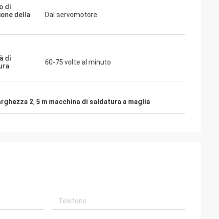
 di
ione della
Dal servomotore
à di
60-75 volte al minuto
ura
arghezza 2
,
5 m macchina di saldatura a maglia