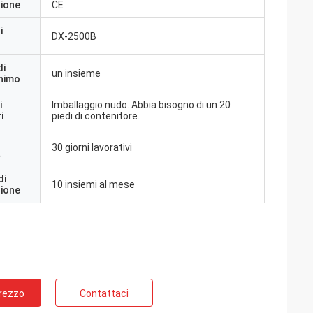
zione
CE
i
DX-2500B
di
un insieme
inimo
i
Imballaggio nudo. Abbia bisogno di un 20
i
piedi di contenitore.
30 giorni lavorativi
a
di
10 insiemi al mese
zione
Prezzo
Contattaci