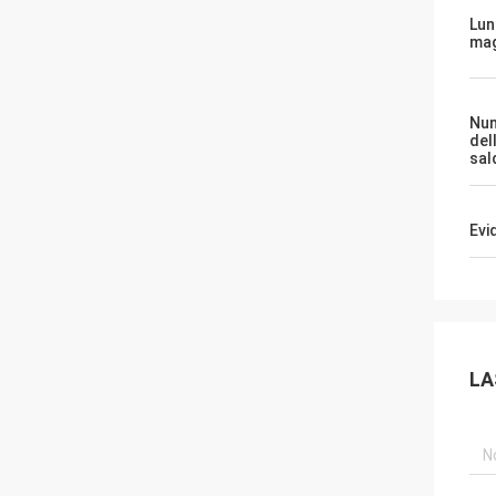
Lun
mag
Nu
del
sal
Evi
LA