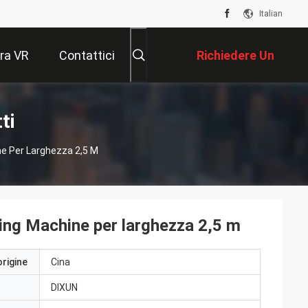
Italian
ra VR
Contattici
Richiedere Un
Preventivo
ti
ne Per Larghezza 2,5 M
ing Machine per larghezza 2,5 m
origine
Cina
DIXUN