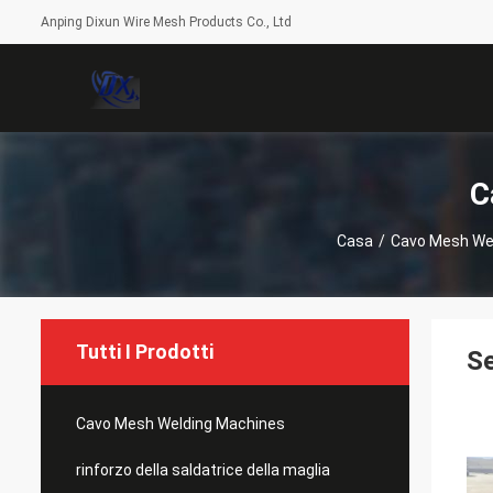
Anping Dixun Wire Mesh Products Co., Ltd
C
Casa
/
Cavo Mesh We
Tutti I Prodotti
Se
Cavo Mesh Welding Machines
rinforzo della saldatrice della maglia