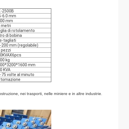
-2500B
5-6.0 mm
500 mm
 metri
iglia di rotolamento
ltro di bobina
e-tagliati
-200 mm (regolabile)
 pezzi
60KVAX6pcs
00 kg
500*3200*1600 mm
0 KVA
-75 volte al minuto
tomazione
ostruzione, nei trasporti, nelle miniere e in altre industrie.