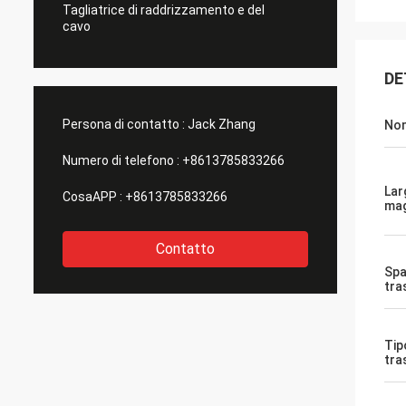
Tagliatrice di raddrizzamento e del
cavo
DE
Persona di contatto :
Jack Zhang
Nom
Numero di telefono :
+8613785833266
Lar
CosaAPP :
+8613785833266
mag
Contatto
Spa
tra
Tip
tra