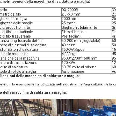
ametri tecnici della macchina di saldatura a maglia:
ello
DX-2000B
DX
metro del filo
2.5-6.0 mm
2.
ghezza di maglia
2000 mm
2
ghezza delle maglie
25 metri
25
o di prodotto finito
Griglia di rotolamento
Gr
o di filo longitudinale
Filtro di bobina
Fi
o di filo trasversale
Pre-tagliati
Pr
tanza longitudinale del filo
50-200 mm (regolabile)
50
ero di elettrodi di saldatura
40 pezzi
50
sformatori di saldatura
160KVAx5pcs
1
o della macchina
4 000 kg
45
ensione della macchina
9500*2700*1600 mm
9
nitore di alimentazione
120 KVA
12
ocità di saldatura
60-75 volte al minuto
60
odo di rotolo a maglia
Automazione
Au
licazioni della macchina di saldatura a maglia:
ete di filo è ampiamente utilizzata nell'industria, nell'agricoltura, nella c
o della macchina di saldatura a maglia: