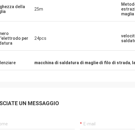
Metodo
ghezza della
25m
estraz
lia
maglia
mero
velocit
l'elettrodo per
24pcs
saldat
datura
denziare
macchina di saldatura di maglie di filo di strada
,
l
SCIATE UN MESSAGGIO