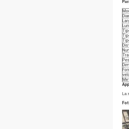
Par
Mod
Dia
Lar
Lun
Tip
Tip
Tip
Dis
Num
Tra
Pes
Dim
For
vel
Met
App
La r
Fot