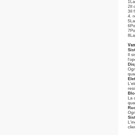
1La
2Il 
3Il 
4. r
5La
6Po
7Po
8La 
Van
Sis
Il 
l'o
Dis
Ogni
qua
Ele
L'e
res
Blo
La 
qua
Ruo
Ogn
Sis
L'i
cli