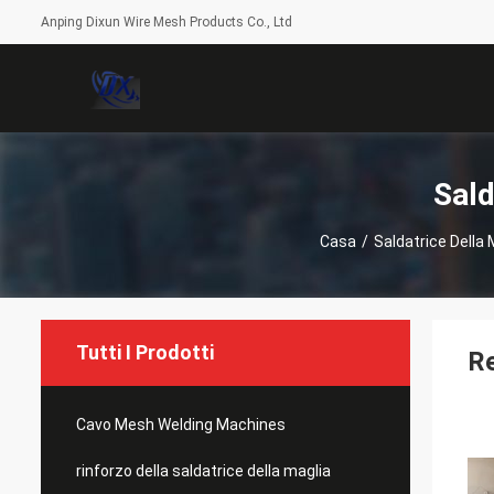
Anping Dixun Wire Mesh Products Co., Ltd
Sald
Casa
/
Saldatrice Della 
Tutti I Prodotti
Re
Cavo Mesh Welding Machines
rinforzo della saldatrice della maglia