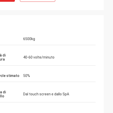
6500kg
à di
40-60 volte/minuto
ura
ycle stimato
50%
a di
Dal touch screen e dallo SpA
llo