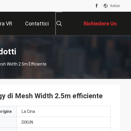
Italian
ra VR
Contattici
Richiedere Un
Preventivo
dotti
sh Width 2.5m Efficiente
y di Mesh Width 2.5m efficiente
origine
La Cina
DIXUN