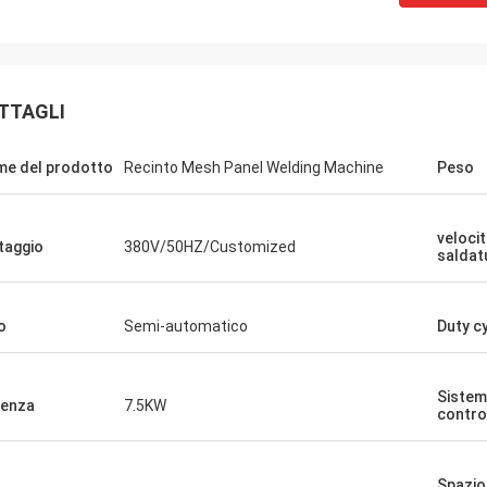
TTAGLI
e del prodotto
Recinto Mesh Panel Welding Machine
Peso
velocit
taggio
380V/50HZ/Customized
saldat
o
Semi-automatico
Duty c
Sistem
enza
7.5KW
contro
Spazio