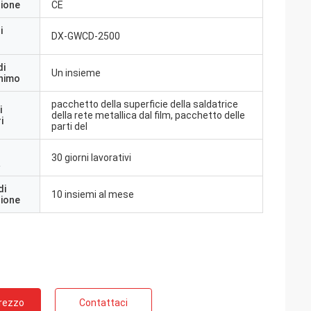
zione
CE
i
DX-GWCD-2500
di
Un insieme
inimo
pacchetto della superficie della saldatrice
i
della rete metallica dal film, pacchetto delle
i
parti del
30 giorni lavorativi
a
di
10 insiemi al mese
zione
Prezzo
Contattaci