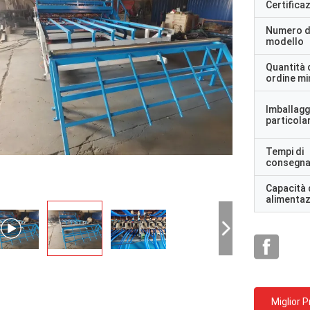
Certifica
Numero d
modello
Quantità 
ordine m
Imballagg
particolar
Tempi di
consegn
Capacità 
alimenta
Miglior 