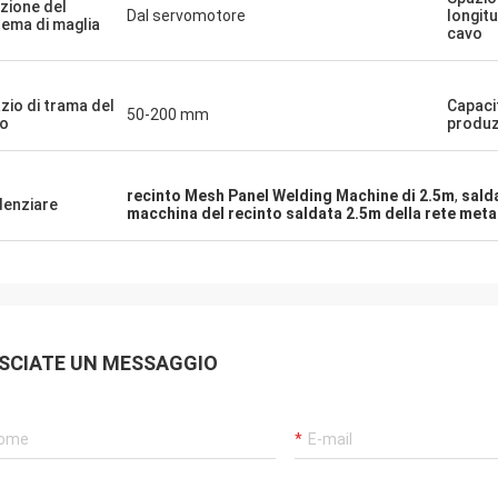
zione del
Dal servomotore
longitu
tema di maglia
cavo
zio di trama del
Capaci
50-200 mm
o
produz
recinto Mesh Panel Welding Machine di 2.5m
,
sald
denziare
macchina del recinto saldata 2.5m della rete meta
SCIATE UN MESSAGGIO