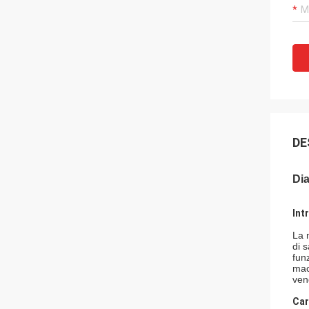
DE
Dia
Int
La 
di 
fun
mac
ven
Car