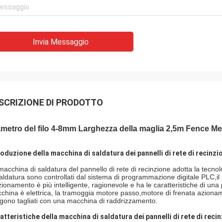
Invia Messaggio
SCRIZIONE DI PRODOTTO
metro del filo 4-8mm Larghezza della maglia 2,5m Fence Me
roduzione della macchina di saldatura dei pannelli di rete di recinzi
macchina di saldatura del pannello di rete di recinzione adotta la tecnolo
saldatura sono controllati dal sistema di programmazione digitale PLC,il p
zionamento è più intelligente, ragionevole e ha le caratteristiche di una 
china è elettrica, la tramoggia motore passo,motore di frenata azionamento
gono tagliati con una macchina di raddrizzamento.
atteristiche della macchina di saldatura dei pannelli di rete di reci