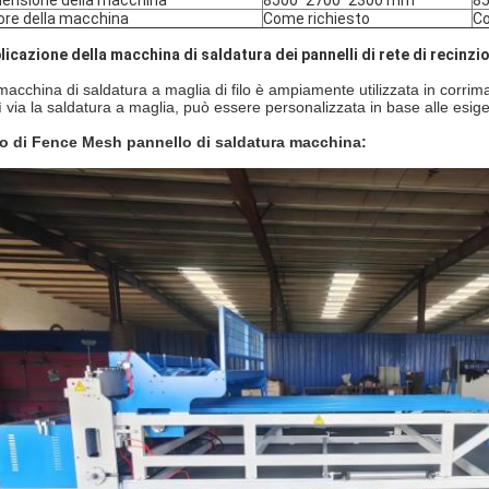
ensione della macchina
8500*2700*2300 mm
8
ore della macchina
Come richiesto
Co
licazione della macchina di saldatura dei pannelli di rete di recinzi
macchina di saldatura a maglia di filo è ampiamente utilizzata in corrima
ì via la saldatura a maglia, può essere personalizzata in base alle esige
o di Fence Mesh pannello di saldatura macchina: