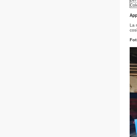
Dim
Col
App
La 
cos
Fot