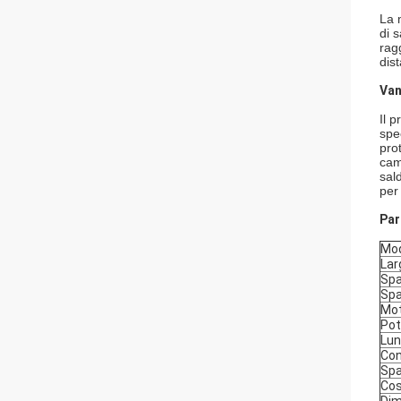
La 
di 
rag
dis
Van
Il 
spec
pro
cam
sal
per
Par
Mod
Lar
Spa
Spa
Mot
Pot
Lun
Con
Spa
Cos