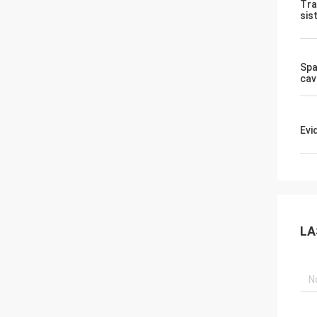
Tra
sis
Spa
cav
Evi
LA