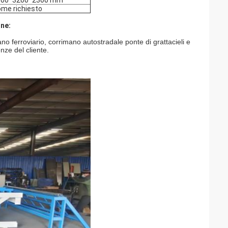
500*3200*2300 mm
me richiesto
one:
no ferroviario, corrimano autostradale ponte di grattacieli e
nze del cliente.