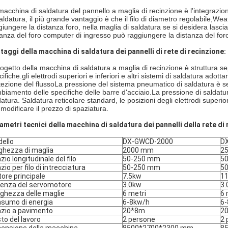
macchina di saldatura del pannello a maglia di recinzione è l'integrazi
saldatura, il più grande vantaggio è che il filo di diametro regolabile,We
giungere la distanza foro, nella maglia di saldatura se si desidera lasci
tanza del foro computer di ingresso può raggiungere la distanza del foro
taggi della macchina di saldatura dei pannelli di rete di recinzione:
progetto della macchina di saldatura a maglia di recinzione è struttura
ifiche.gli elettrodi superiori e inferiori e altri sistemi di saldatura ado
tezione del flussoLa pressione del sistema pneumatico di saldatura è se
biamento delle specifiche delle barre d'acciaio.La pressione di saldatura è
datura. Saldatura reticolare standard, le posizioni degli elettrodi superi
 modificare il prezzo di spaziatura.
ametri tecnici della macchina di saldatura dei pannelli della rete di 
ello
DX-GWCD-2000
D
ghezza di maglia
2000 mm
2
zio longitudinale del filo
50-250 mm
5
zio per filo di intrecciatura
50-250 mm
5
ore principale
7.5kw
1
enza del servomotore
3.0kw
3.
ghezza delle maglie
6 metri
6 
sumo di energia
6-8kw/h
6
zio a pavimento
20*8m
2
to del lavoro
2 persone
2 