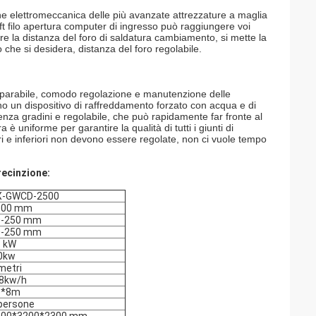
one elettromeccanica delle più avanzate attrezzature a maglia
aft filo apertura computer di ingresso può raggiungere voi
are la distanza del foro di saldatura cambiamento, si mette la
 che si desidera, distanza del foro regolabile.
 separabile, comodo regolazione e manutenzione delle
ttano un dispositivo di raffreddamento forzato con acqua e di
nza gradini e regolabile, che può rapidamente far fronte al
 uniforme per garantire la qualità di tutti i giunti di
ori e inferiori non devono essere regolate, non ci vuole tempo
recinzione:
X-GWCD-2500
500 mm
0-250 mm
0-250 mm
1 kW
0kw
metri
-8kw/h
0*8m
persone