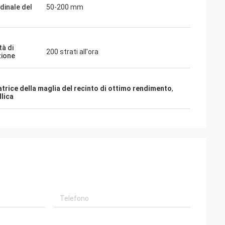
dinale del
50-200 mm
tà di
200 strati all'ora
ione
atrice della maglia del recinto di ottimo rendimento
,
llica