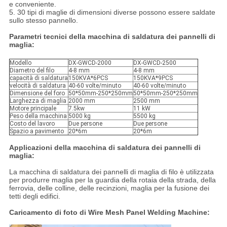
e conveniente.
5. 30 tipi di maglie di dimensioni diverse possono essere saldate
sullo stesso pannello.
Parametri tecnici della macchina di saldatura dei pannelli di
maglia:
Modello
DX-GWCD-2000
DX-GWCD-2500
Diametro del filo
4-8 mm
4-8 mm
capacità di saldatura
150KVA*6PCS
150KVA*9PCS
velocità di saldatura
40-60 volte/minuto
40-60 volte/minuto
Dimensione del foro
50*50mm-250*250mm
50*50mm-250*250mm
Larghezza di maglia
2000 mm
2500 mm
Motore principale
7.5kw
11 kW
Peso della macchina
5000 kg
5500 kg
Costo del lavoro
Due persone
Due persone
Spazio a pavimento
20*6m
20*6m
Applicazioni della macchina di saldatura dei pannelli di
maglia:
La macchina di saldatura dei pannelli di maglia di filo è utilizzata
per produrre maglia per la guardia della rotaia della strada, della
ferrovia, delle colline, delle recinzioni, maglia per la fusione dei
tetti degli edifici.
Caricamento di foto di Wire Mesh Panel Welding Machine: