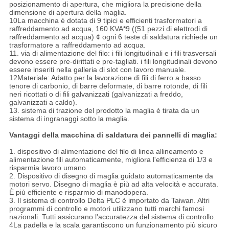
posizionamento di apertura, che migliora la precisione della
dimensione di apertura della maglia.
10La macchina è dotata di 9 tipici e efficienti trasformatori a
raffreddamento ad acqua, 160 KVA*9 ((51 pezzi di elettrodi di
raffreddamento ad acqua) ¢ ogni 6 teste di saldatura richiede un
trasformatore a raffreddamento ad acqua.
11. via di alimentazione del filo: i fili longitudinali e i fili trasversali
devono essere pre-dirittati e pre-tagliati. i fili longitudinali devono
essere inseriti nella galleria di slot con lavoro manuale.
12Materiale: Adatto per la lavorazione di fili di ferro a basso
tenore di carbonio, di barre deformate, di barre rotonde, di fili
neri ricottati o di fili galvanizzati (galvanizzati a freddo,
galvanizzati a caldo).
13. sistema di trazione del prodotto la maglia è tirata da un
sistema di ingranaggi sotto la maglia.
Vantaggi della macchina di saldatura dei pannelli di maglia:
1. dispositivo di alimentazione del filo di linea allineamento e
alimentazione fili automaticamente, migliora l'efficienza di 1/3 e
risparmia lavoro umano.
2. Dispositivo di disegno di maglia guidato automaticamente da
motori servo. Disegno di maglia è più ad alta velocità e accurata.
È più efficiente e risparmio di manodopera.
3. Il sistema di controllo Delta PLC è importato da Taiwan. Altri
programmi di controllo e motori utilizzano tutti marchi famosi
nazionali. Tutti assicurano l'accuratezza del sistema di controllo.
4La padella e la scala garantiscono un funzionamento più sicuro