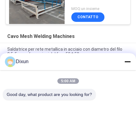
MOQ:un insieme
CONTATTO
Cavo Mesh Welding Machines
Saldatrice per rete metallica in acciaio con diametro del filo
2,5-5 mm, dimensioni del foro 50 * 50 mm
Dixun
Aeroporto Recinzione filo di diametro 3,7 mm maglia 50 * 200
mm Wire Mesh Saldatura macchina
5:00 AM
Dimensione del foro 150*150mm Rebar 4-10mm Highway
Bridge Rebar Wire Mesh Welding Machine
Good day, what product are you looking for?
Categorie popolari
Tutti
Cavo Mesh Welding 
Rinforzo Della 
Machines
Saldatrice Della 
Maglia