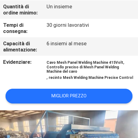
GIRO
Quantità di
Un insieme
ordine minimo:
DELLA
FABBRICA
Tempi di
30 giorni lavorativi
consegna:
CONTROLLO
Capacità di
6 insiemi al mese
alimentazione:
DI
Evidenziare:
,
Cavo Mesh Panel Welding Machine 415Volt
QUALITÀ
Controllo preciso di Mesh Panel Welding
Machine del cavo
,
recinto Mesh Welding Machine Precise Control
CONTATTICI
MIGLIOR PREZZO
RICHIEDA
UNA
CITAZIONE