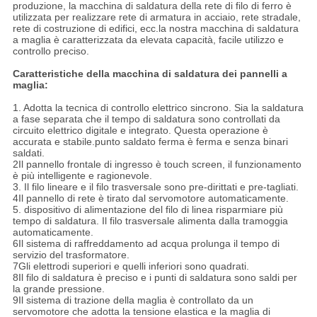
produzione, la macchina di saldatura della rete di filo di ferro è
utilizzata per realizzare rete di armatura in acciaio, rete stradale,
rete di costruzione di edifici, ecc.la nostra macchina di saldatura
a maglia è caratterizzata da elevata capacità, facile utilizzo e
controllo preciso.
Caratteristiche della macchina di saldatura dei pannelli a
maglia:
1. Adotta la tecnica di controllo elettrico sincrono. Sia la saldatura
a fase separata che il tempo di saldatura sono controllati da
circuito elettrico digitale e integrato. Questa operazione è
accurata e stabile.punto saldato ferma è ferma e senza binari
saldati.
2Il pannello frontale di ingresso è touch screen, il funzionamento
è più intelligente e ragionevole.
3. Il filo lineare e il filo trasversale sono pre-dirittati e pre-tagliati.
4Il pannello di rete è tirato dal servomotore automaticamente.
5. dispositivo di alimentazione del filo di linea risparmiare più
tempo di saldatura. Il filo trasversale alimenta dalla tramoggia
automaticamente.
6Il sistema di raffreddamento ad acqua prolunga il tempo di
servizio del trasformatore.
7Gli elettrodi superiori e quelli inferiori sono quadrati.
8Il filo di saldatura è preciso e i punti di saldatura sono saldi per
la grande pressione.
9Il sistema di trazione della maglia è controllato da un
servomotore che adotta la tensione elastica e la maglia di