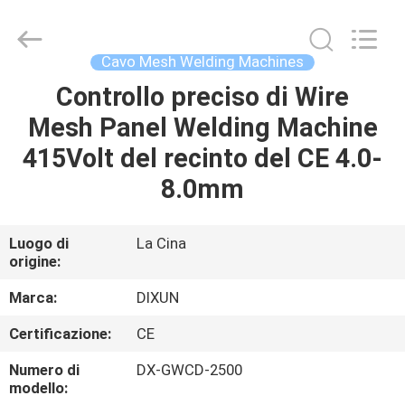
Anping
Dixun
Wire
Mesh
Products
Cavo Mesh Welding Machines
Co.,
Ltd.
All
Controllo preciso di Wire
CASA
Rights
Reserved.
Mesh Panel Welding Machine
PRODOTTI
415Volt del recinto del CE 4.0-
8.0mm
MANIFESTAZIONE
DI
Luogo di
La Cina
origine:
VR
Marca:
DIXUN
CIRCA
Certificazione:
CE
NOI
Numero di
DX-GWCD-2500
modello: