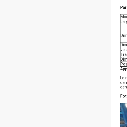
Par
Mod
Lar
Dim
Dia
vel
Tra
Dim
Pe
App
La 
cem
cem
Fot