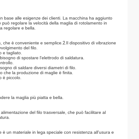
in base alle esigenze dei clienti. La macchina ha aggiunto
e può regolare la velocità della maglia di rotolamento in
a regolare e bella.
, che è conveniente e semplice.
2.
Il dispositivo di vibrazione
vvolgimento del filo.
o e tagliato.
 bisogno di spostare l'elettrodo di saldatura.
trollo.
gno di saldare diversi diametri di filo.
che la produzione di maglie è finita.
o è piccolo.
dere la maglia più piatta e bella.
imentazione del filo trasversale, che può facilitare al
atura.
e è un materiale in lega speciale con resistenza all'usura e