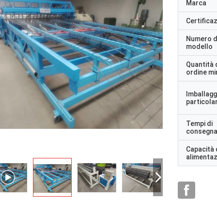
Marca
Certifica
Numero d
modello
Quantità 
ordine m
Imballagg
particolar
Tempi di
consegn
Capacità 
alimenta