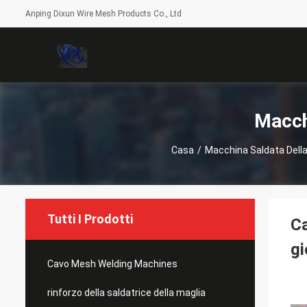
Anping Dixun Wire Mesh Products Co., Ltd
Macch
Casa
/
Macchina Saldata Della
Tutti I Prodotti
Ca
gi
Cavo Mesh Welding Machines
rinforzo della saldatrice della maglia