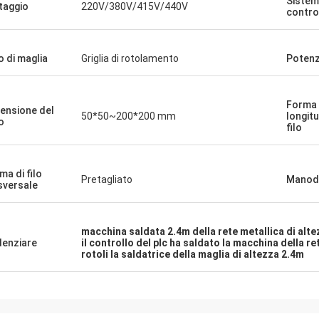
Sistem
taggio
220V/380V/415V/440V
contro
o di maglia
Griglia di rotolamento
Poten
Forma
ensione del
50*50~200*200 mm
longitu
o
filo
ma di filo
Pretagliato
Manod
sversale
macchina saldata 2.4m della rete metallica di alte
denziare
il controllo del plc ha saldato la macchina della re
rotoli la saldatrice della maglia di altezza 2.4m