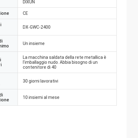
DIXUN
zione
CE
i
DX-GWC-2400
di
Un insieme
inimo
La macchina saldata della rete metallica è
i
l'imballaggio nudo. Abbia bisogno di un
i
contenitore di 40
30 giorni lavorativi
a
di
10 insiemi al mese
zione