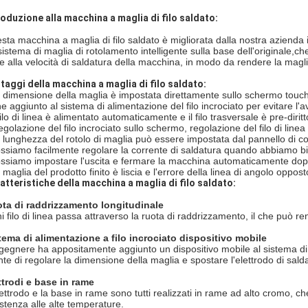
roduzione alla macchina a maglia di filo saldato:
sta macchina a maglia di filo saldato è migliorata dalla nostra azienda 
sistema di maglia di rotolamento intelligente sulla base dell'originale,ch
e alla velocità di saldatura della macchina, in modo da rendere la magli
taggi della macchina a maglia di filo saldato:
 dimensione della maglia è impostata direttamente sullo schermo touch
e aggiunto al sistema di alimentazione del filo incrociato per evitare l'a
filo di linea è alimentato automaticamente e il filo trasversale è pre-diritt
egolazione del filo incrociato sullo schermo, regolazione del filo di linea
 lunghezza del rotolo di maglia può essere impostata dal pannello di con
ssiamo facilmente regolare la corrente di saldatura quando abbiamo biso
ssiamo impostare l'uscita e fermare la macchina automaticamente dopo 
maglia del prodotto finito è liscia e l'errore della linea di angolo oppost
atteristiche della macchina a maglia di filo saldato:
ta di raddrizzamento longitudinale
i filo di linea passa attraverso la ruota di raddrizzamento, il che può ren
tema di alimentazione a filo incrociato dispositivo mobile
ngegnere ha appositamente aggiunto un dispositivo mobile al sistema di al
ente di regolare la dimensione della maglia e spostare l'elettrodo di sald
ttrodi e base in rame
lettrodo e la base in rame sono tutti realizzati in rame ad alto cromo, ch
istenza alle alte temperature.