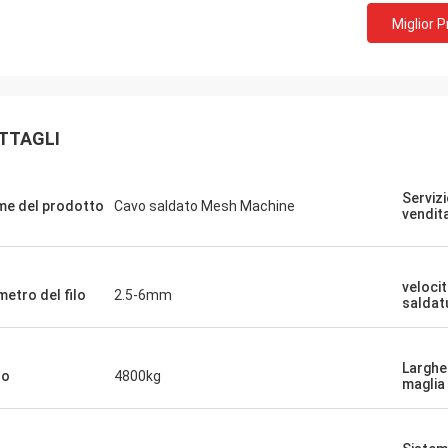
Miglior 
TTAGLI
Serviz
e del prodotto
Cavo saldato Mesh Machine
vendit
velocit
metro del filo
2.5-6mm
saldat
Larghe
so
4800kg
maglia