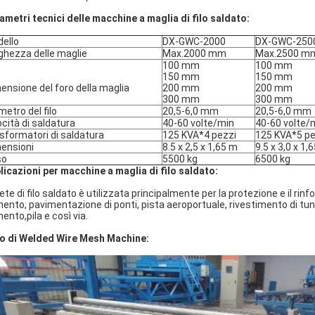
ametri tecnici delle macchine a maglia di filo saldato:
ello
DX-GWC-2000
DX-GWC-250
ghezza delle maglie
Max.2000 mm
Max.2500 m
100 mm
100 mm
150 mm
150 mm
ensione del foro della maglia
200 mm
200 mm
300 mm
300 mm
metro del filo
20,5-6,0 mm
20,5-6,0 mm
ocità di saldatura
40-60 volte/min
40-60 volte/
sformatori di saldatura
125 KVA*4 pezzi
125 KVA*5 pe
ensioni
8.5 x 2,5 x 1,65 m
9.5 x 3,0 x 1,
so
5500 kg
6500 kg
licazioni per macchine a maglia di filo saldato:
rete di filo saldato è utilizzata principalmente per la protezione e il ri
ento, pavimentazione di ponti, pista aeroportuale, rivestimento di tun
ento,pila e così via.
o di Welded Wire Mesh Machine: