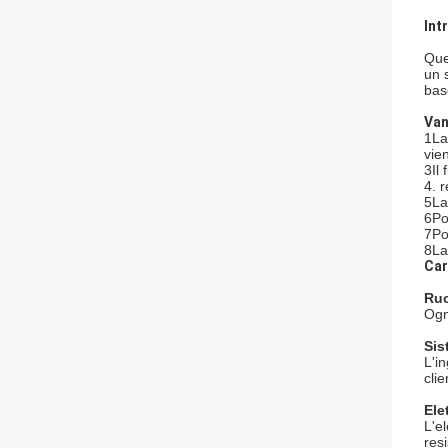
Int
Que
un 
bas
Van
1La
vien
3Il 
4. r
5La
6Po
7Po
8La 
Car
Ruo
Ogn
Sis
L'i
cli
Ele
L'e
res