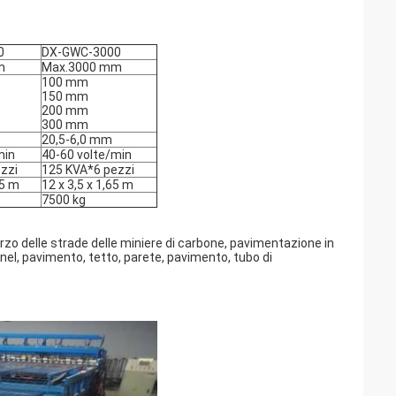
0
DX-GWC-3000
m
Max.3000 mm
100 mm
150 mm
200 mm
300 mm
20,5-6,0 mm
min
40-60 volte/min
zzi
125 KVA*6 pezzi
65 m
12 x 3,5 x 1,65 m
7500 kg
nforzo delle strade delle miniere di carbone, pavimentazione in
nel, pavimento, tetto, parete, pavimento, tubo di