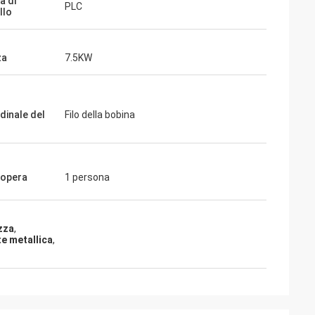
a di
PLC
llo
za
7.5KW
dinale del
Filo della bobina
opera
1 persona
zza
,
te metallica
,