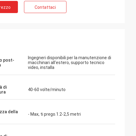
Prezzo
Contattaci
Ingegneri disponibili per la manutenzione di
io post-
macchinari all'estero, supporto tecnico
a
video, installa
à di
40-60 volte/minuto
ura
zza della
- Max, ti prego.1.2-2,5 metri