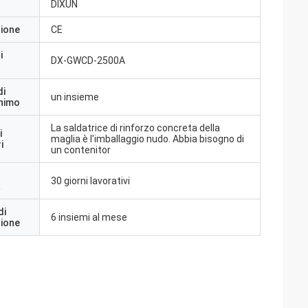
DIXUN
zione
CE
i
DX-GWCD-2500A
di
un insieme
inimo
La saldatrice di rinforzo concreta della
i
maglia è l'imballaggio nudo. Abbia bisogno di
i
un contenitor
30 giorni lavorativi
a
di
6 insiemi al mese
zione