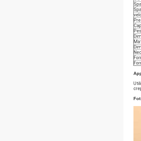
Spa
Spaz
vel
Pre
Cap
Pes
Dim
Mat
Dim
Nec
Form
For
App
Uti
cre
Fot