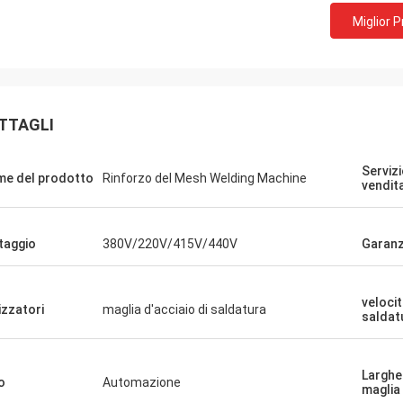
Miglior 
TTAGLI
Serviz
e del prodotto
Rinforzo del Mesh Welding Machine
vendit
taggio
380V/220V/415V/440V
Garanz
velocit
lizzatori
maglia d'acciaio di saldatura
saldat
Larghe
o
Automazione
maglia