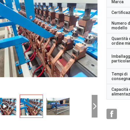
Marca
Certifica
Numero d
modello
Quantità 
ordine m
Imballagg
particolar
Tempi di
consegn
Capacità 
alimenta