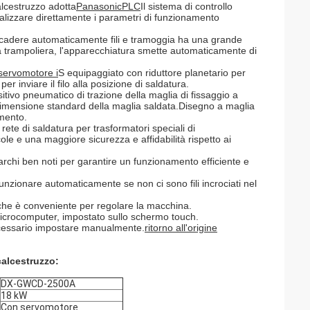
alcestruzzo adotta
Panasonic
PLC
Il sistema di controllo
alizzare direttamente i parametri di funzionamento
o a cadere automaticamente fili e tramoggia ha una grande
a trampoliera, l'apparecchiatura smette automaticamente di
servomotore i
S equipaggiato con riduttore planetario per
r inviare il filo alla posizione di saldatura.
ositivo pneumatico di trazione della maglia di fissaggio a
la dimensione standard della maglia saldata.Disegno a maglia
amento.
rete di saldatura per trasformatori speciali di
e e una maggiore sicurezza e affidabilità rispetto ai
archi ben noti per garantire un funzionamento efficiente e
unzionare automaticamente se non ci sono fili incrociati nel
che è conveniente per regolare la macchina.
 microcomputer, impostato sullo schermo touch.
essario impostare manualmente.
ritorno all'origine
calcestruzzo:
DX-GWCD-2500A
18 kW
Con servomotore