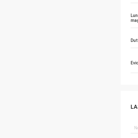
Lun
mag
Dut
Evi
LA