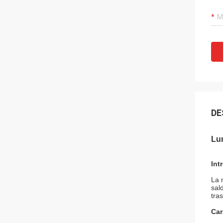
DE
Lun
Int
La 
sal
tra
Car