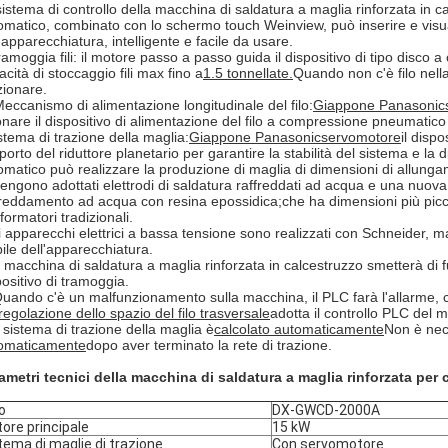
 sistema di controllo della macchina di saldatura a maglia rinforzata in c
omatico, combinato con lo schermo touch Weinview, può inserire e visu
'apparecchiatura, intelligente e facile da usare.
tramoggia fili: il motore passo a passo guida il dispositivo di tipo disc
cità di stoccaggio fili max fino a
1.5 tonnellate
.
Quando non c'è filo nell
zionare.
Meccanismo di alimentazione longitudinale del filo:
Giappone Panasonic
onare il dispositivo di alimentazione del filo a compressione pneumatico pe
stema di trazione della maglia:
Giappone Panasonic
servomotore
il disp
porto del riduttore planetario per garantire la stabilità del sistema e 
omatico può realizzare la produzione di maglia di dimensioni di allung
vengono adottati elettrodi di saldatura raffreddati ad acqua e una nuova 
freddamento ad acqua con resina epossidica;che ha dimensioni più piccol
formatori tradizionali.
i apparecchi elettrici a bassa tensione sono realizzati con Schneider, m
bile dell'apparecchiatura.
 macchina di saldatura a maglia rinforzata in calcestruzzo smetterà di f
positivo di tramoggia.
Quando c'è un malfunzionamento sulla macchina, il PLC farà l'allarme, 
regolazione dello spazio del filo trasversale
adotta il controllo PLC del
l sistema di trazione della maglia è
calcolato automaticamente
Non è nec
omaticamente
dopo aver terminato la rete di trazione.
ametri tecnici della macchina di saldatura a maglia rinforzata per 
o
DX-GWCD-2000A
ore principale
15 kW
tema di maglie di trazione
Con servomotore