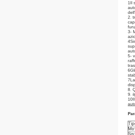
1Il
aut
dell
2. 
capa
fun
3- 
azi
4Si
sup
aut
5- 
raf
tras
6Gl
sta
7La
dis
8. 
9. il
10I
aut
Par
Tip
Mot
Sis