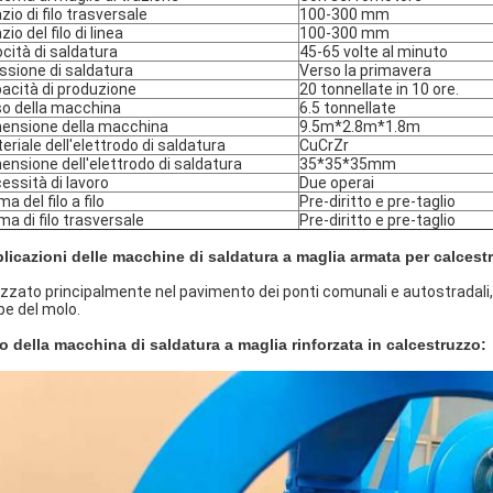
zio di filo trasversale
100-300 mm
io del filo di linea
100-300 mm
ocità di saldatura
45-65 volte al minuto
ssione di saldatura
Verso la primavera
acità di produzione
20 tonnellate in 10 ore.
o della macchina
6.5 tonnellate
ensione della macchina
9.5m*2.8m*1.8m
eriale dell'elettrodo di saldatura
CuCrZr
ensione dell'elettrodo di saldatura
35*35*35mm
essità di lavoro
Due operai
a del filo a filo
Pre-diritto e pre-taglio
ma di filo trasversale
Pre-diritto e pre-taglio
licazioni delle macchine di saldatura a maglia armata per calcest
lizzato principalmente nel pavimento dei ponti comunali e autostradali, 
pe del molo.
o della macchina di saldatura a maglia rinforzata in calcestruzzo: