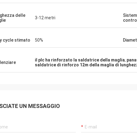
ghezza delle
Sistem
3-12 metri
lie
contro
y cycle stimato
50%
Diametr
il plc ha rinforzato la saldatrice della maglia
,
panas
denziare
saldatrice di rinforzo 12m della maglia di lunghez
SCIATE UN MESSAGGIO