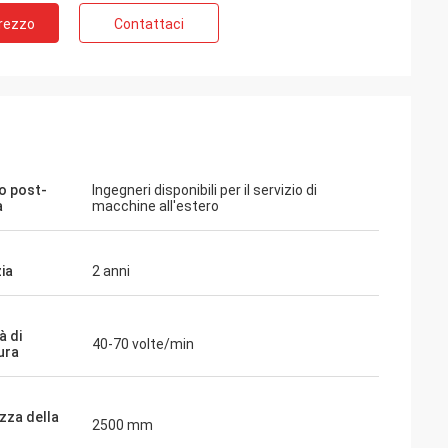
Prezzo
Contattaci
io post-
Ingegneri disponibili per il servizio di
a
macchine all'estero
ia
2 anni
à di
40-70 volte/min
ura
zza della
2500 mm