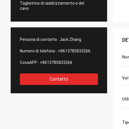
Tagliatrice di raddrizzamento e del
cavo
DE
Persona di contatto :
Jack Zhang
Numero di telefono :
+8613785833266
Nom
CosaAPP :
+8613785833266
Vol
Contatto
Uti
Tip