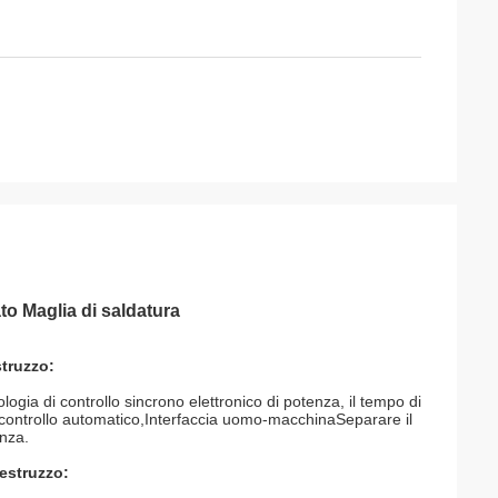
o Maglia di saldatura
struzzo:
ogia di controllo sincrono elettronico di potenza, il tempo di
i controllo automatico,Interfaccia uomo-macchinaSeparare il
enza.
cestruzzo: