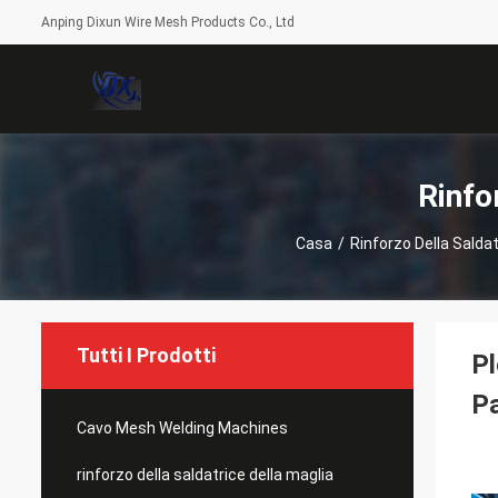
Anping Dixun Wire Mesh Products Co., Ltd
Rinfo
Casa
/
Rinforzo Della Saldat
Tutti I Prodotti
Pl
P
Cavo Mesh Welding Machines
rinforzo della saldatrice della maglia