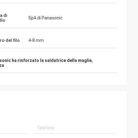
a di
SpA di Panasonic
llo
o del filo
4-8 mm
onic ha rinforzato la saldatrice della maglia
,
za