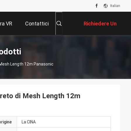
Italian
ra VR
Contattici
Richiedere Un
Preventivo
odotti
i Mesh Length 12m Panasonic
creto di Mesh Length 12m
origine
La CINA