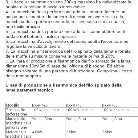
3. Il decoiler automatico tiene 200kg massimo ha galvanizzato la
bobina o la bobina di acciaio inossidabile.
4. La macchina della perforazione adotta il motore facente un
passo per alimentare la lamiera di acciaio veloce e liscio e la
macchina della perforazione adotta il cespuglio di alta qualità,
non facile bruciare.
5. La macchina della perforazione adotta il commutatore ed il
pedale del bottone, facili da operare.
6. La macchina d'avvolgimento del rasoio adotta l'invertitore per
regolare la velocità di lavoro.
7. La macchina a fisarmonica del filo spinato della lama è fornita
delle muffe su misura conserva la materia prima di 20%
.
La linea di produzione a fisarmonica del filo spinato della lama
8.
dimensione 10m*5m di area dell'officina di bisogno. Ed abbia
bisogno soltanto di una persona di funzionare. Comprima il costo
della manodopera.
Linea di produzione a fisarmonica del filo spinato della
lama
parametri tecnici:
Modello
DX-RP-25T
DX-RP-40T
DX-RP-63T
Tempi della
100 volte al min
100 volte al min
100 volte al min
perforazione
Marca della
Yangli, Cina
Yangli, Cina
Yangli, Cina
macchina della
perforazione
Motore della
4.0kw
7.5kw
7.5kw
macchina della