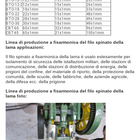
BTO-12-1
12±1mm
13±1mm
26±1mm
BTO-12-2
12±1mm
15±1mm
26±1mm
BTO-18
18±1mm
15±1mm
33±1mm
BTO-22
22±1mm
15±1mm
48±1mm
BTO-28
28±1mm
15±1mm
49±1mm
BTO-30
30±1mm
18±1mm
49±1mm
CBT-60
60±1mm
32±1mm
96±1mm
CBT-65
65±1mm
21±1mm
100±1mm
Linea di produzione a fisarmonica del filo spinato della
lama
applicazioni:
Il filo spinato a fisarmonica della lama è usato estesamente per
isolamento di sicurezza delle istallazioni militari, delle stazioni di
comunicazione, delle stazioni di distribuzione di energia, delle
prigioni del confine, del materiale di riporto, della protezione della
comunità, delle scuole, delle fabbriche, delle aziende agricole,
della difesa ecc. della prigione.
Linea di produzione a fisarmonica del filo spinato della
lama
foto: