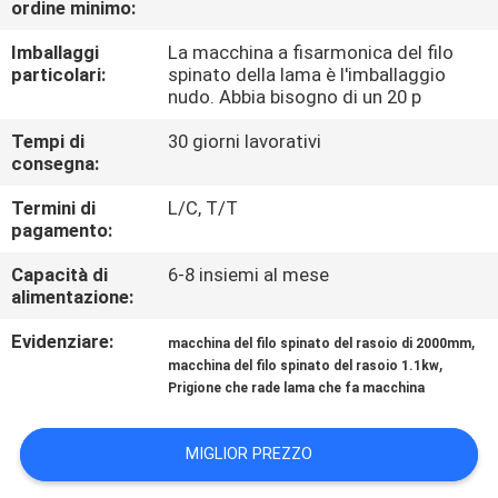
ordine minimo:
GIRO
DELLA
Imballaggi
La macchina a fisarmonica del filo
particolari:
spinato della lama è l'imballaggio
FABBRICA
nudo. Abbia bisogno di un 20 p
Tempi di
30 giorni lavorativi
CONTROLLO
consegna:
DI
Termini di
L/C, T/T
pagamento:
QUALITÀ
Capacità di
6-8 insiemi al mese
alimentazione:
CONTATTICI
Evidenziare:
,
macchina del filo spinato del rasoio di 2000mm
,
macchina del filo spinato del rasoio 1.1kw
RICHIEDA
Prigione che rade lama che fa macchina
UNA
CITAZIONE
MIGLIOR PREZZO