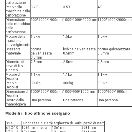
perforazione
Peso della
3.2T
3.5T
4T
macchina della
perforazione
Dimensione
900*1000*1900mm
1000*1000*2000mm
1100*1000*2000mm
della macchina
della
perforazione
Motore della
1.5kw
1.5kw
1.5kw
macchina
d'avvolgimento
Spessore
bobina
bobina galvanizzata
bobina galvanizzata
materiale
galvanizzata
0.5mm
0.5mm
0.5mm
Diametro di
2.5mm
2.5mm
2.5mm
cavo di filo
zincato
Motore di
1.1kw
1.1kw
1.1kw
Decoiler
Peso di
300kg
300kg
300kg
Decoiler
Dimensione di
1000*900*1000mm
1000*900*1000mm
1000*900*1000mm
Decoiler
Costo della
Una persona
Una persona
Una persona
manodopera
Modelli il tipo affinchè scelgano
Stile
Lunghezza di Barb
Larghezza di Barb
Spazio di Barb
BTO-10
10±1 millimetro
13±1mm
26±1mm