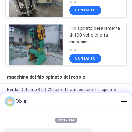
MOQ:un insieme
CONTATTO
Filo spinato della lametta
di 100 volte che fa
macchina
MOQ:un insieme
CONTATTO
macchina del filo spinato del rasoio
Border Defense BTO-22 razor 11 strisce razor filo spinato
macchina
Dixun
Punch Pressure 63T BTO-22 11 Strips Razor Wire Making
Machine
11:12 AM
Velocità di produzione 220-280m/h 9 strisce BTO-22 Razor
Barbed Wire Machine