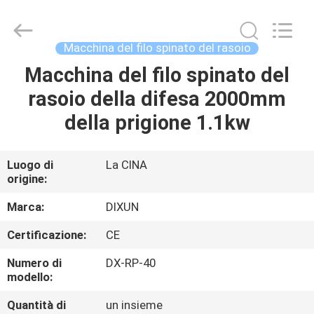
Anping
Dixun
Wire
Mesh
Products
Macchina del filo spinato del rasoio
Co.,
Ltd.
All
Macchina del filo spinato del
CASA
Rights
Reserved.
rasoio della difesa 2000mm
PRODOTTI
della prigione 1.1kw
MANIFESTAZIONE
Luogo di
La CINA
origine:
DI
VR
Marca:
DIXUN
Certificazione:
CE
CIRCA
Numero di
DX-RP-40
NOI
modello:
Quantità di
un insieme