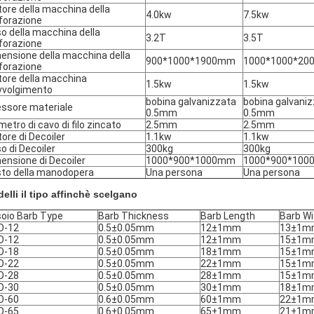
ore della macchina della
4.0kw
7.5kw
forazione
o della macchina della
3.2T
3.5T
forazione
ensione della macchina della
900*1000*1900mm
1000*1000*2
forazione
ore della macchina
1.5kw
1.5kw
vvolgimento
bobina galvanizzata
bobina galvani
ssore materiale
0.5mm
0.5mm
metro di cavo di filo zincato
2.5mm
2.5mm
ore di Decoiler
1.1kw
1.1kw
o di Decoiler
300kg
300kg
ensione di Decoiler
1000*900*1000mm
1000*900*10
to della manodopera
Una persona
Una persona
elli il tipo affinchè scelgano
oio Barb Type
Barb Thickness
Barb Length
Barb Wi
O-12
0.5±0.05mm
12±1mm
13±1m
O-12
0.5±0.05mm
12±1mm
15±1m
O-18
0.5±0.05mm
18±1mm
15±1m
O-22
0.5±0.05mm
22±1mm
15±1m
O-28
0.5±0.05mm
28±1mm
15±1m
O-30
0.5±0.05mm
30±1mm
18±1m
O-60
0.6±0.05mm
60±1mm
22±1m
O-65
0.6±0.05mm
65±1mm
21±1m