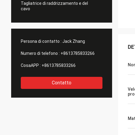
Tagliatrice di raddrizzamento e del
cavo
Persona di contatto :
Jack Zhang
DE
Numero di telefono :
+8613785833266
Nom
CosaAPP :
+8613785833266
Contatto
Vel
pro
Mat