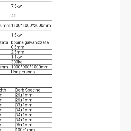
7.5kw
4T
000mm
1100*1000*2000mm
1.5kw
zzata
bobina galvanizzata
0.5mm
2.5mm
1.1kw
300kg
00mm
1000*900*1000mm
Una persona
dth
Barb Spacing
m
26±1mm
m
26±1mm
m
33±1mm
m
34±1mm
m
34±1mm
m
34±1mm
m
96±1mm
m
100±1mm