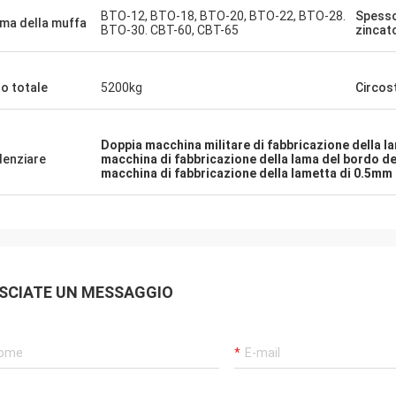
BTO-12, BTO-18, BTO-20, BTO-22, BTO-28.
Spessor
ma della muffa
BTO-30. CBT-60, CBT-65
zincat
o totale
5200kg
Circos
Doppia macchina militare di fabbricazione della l
denziare
macchina di fabbricazione della lama del bordo d
macchina di fabbricazione della lametta di 0.5mm
SCIATE UN MESSAGGIO