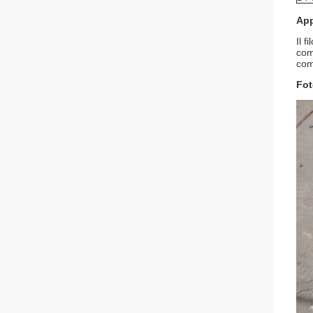
App
Il f
comu
com
Fot