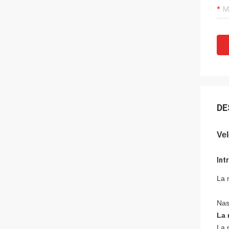
DE
Vel
Int
La 
Nast
La 
La 