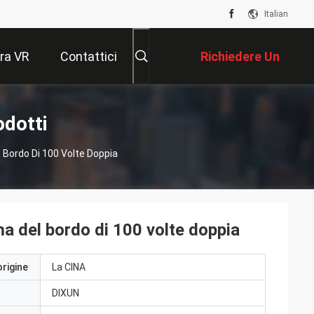
Italian
ra VR
Contattici
Richiedere Un
Preventivo
odotti
 Bordo Di 100 Volte Doppia
ma del bordo di 100 volte doppia
origine
La CINA
DIXUN