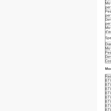
Mot
per
Pes
per
Dim
per
Mot
d'a
Spe
Dia
Mot
Pes
Dim
Cos
Mod
Ras
BT
BT
BT
BT
BT
BT
BT
BT