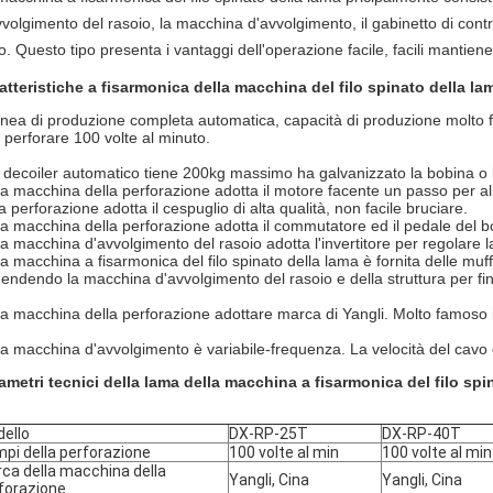
vvolgimento del rasoio, la macchina d'avvolgimento, il gabinetto di contro
o.
Questo tipo presenta i vantaggi dell'operazione facile, facili mantien
atteristiche a fisarmonica della macchina del filo spinato della la
inea di produzione completa automatica, capacità di produzione molto f
 perforare 100 volte al minuto.
Il decoiler automatico tiene 200kg massimo ha galvanizzato la bobina o l
La macchina della perforazione adotta il motore facente un passo per ali
a perforazione adotta il cespuglio di alta qualità, non facile bruciare.
La macchina della perforazione adotta il commutatore ed il pedale del bo
La macchina d'avvolgimento del rasoio adotta l'invertitore per regolare la
La macchina a fisarmonica del filo spinato della lama è fornita delle m
Fendendo la macchina d'avvolgimento del rasoio e della struttura per finir
La macchina della perforazione adottare marca di Yangli. Molto famoso 
La macchina d'avvolgimento è variabile-frequenza. La velocità del cavo e 
ametri tecnici della lama della macchina a fisarmonica del filo spi
ello
DX-RP-25T
DX-RP-40T
pi della perforazione
100 volte al min
100 volte al min
ca della macchina della
Yangli, Cina
Yangli, Cina
forazione