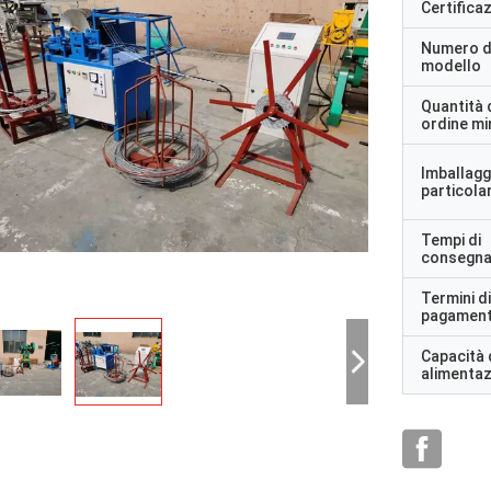
Certifica
Numero d
modello
Quantità 
ordine m
Imballagg
particolar
Tempi di
consegn
Termini di
pagamen
Capacità 
alimenta