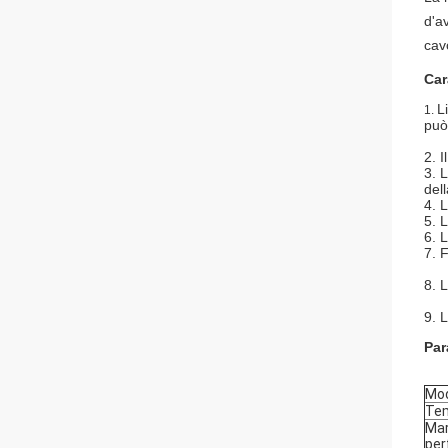
d'a
cav
Car
L
1.
può
2. 
3. 
dell
4. 
5. 
6. 
7. 
8. 
9. 
Par
Mod
Tem
Mar
per