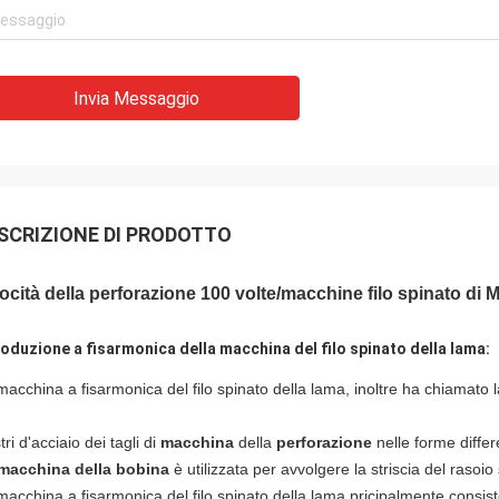
Invia Messaggio
SCRIZIONE DI PRODOTTO
ocità della perforazione 100 volte/macchine filo spinato di 
roduzione a fisarmonica della macchina del filo spinato della lama:
macchina a fisarmonica del filo spinato della lama, inoltre ha chiamato l
ri d'acciaio dei tagli di
macchina
della
perforazione
nelle forme differ
macchina della bobina
è utilizzata per avvolgere la striscia del rasoio su 
macchina a fisarmonica del filo spinato della lama pricipalmente consist