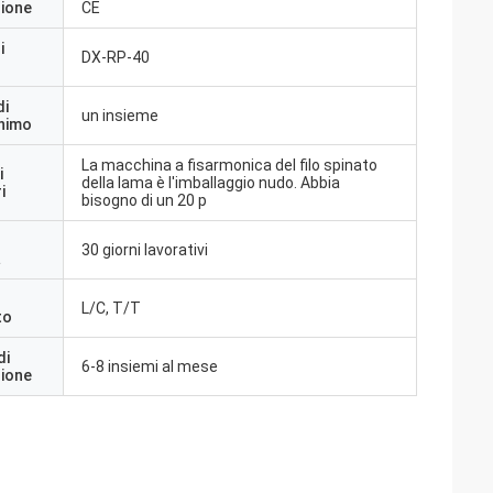
zione
CE
i
DX-RP-40
di
un insieme
inimo
La macchina a fisarmonica del filo spinato
i
della lama è l'imballaggio nudo. Abbia
i
bisogno di un 20 p
30 giorni lavorativi
a
L/C, T/T
to
di
6-8 insiemi al mese
zione