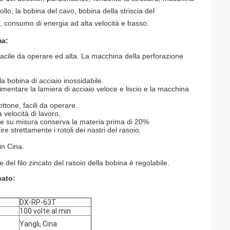
llo, la bobina del cavo, bobina della striscia del
e, consumo di energia ad alta velocità e basso.
ma:
acile da operare ed alta. La macchina della perforazione
a bobina di acciaio inossidabile.
mentare la lamiera di acciaio veloce e liscio e la macchina
ttone, facili da operare.
 velocità di lavoro,
uffe su misura conserva la materia prima di 20%
e strettamente i rotoli dei nastri del rasoio.
in Cina.
del filo zincato del rasoio della bobina è regolabile.
nato:
DX-RP-63T
100 volte al min
Yangli, Cina