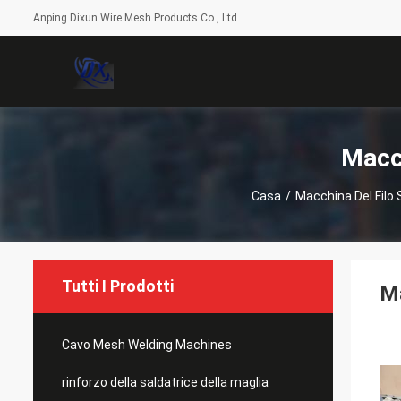
Anping Dixun Wire Mesh Products Co., Ltd
Macch
Casa
/
Macchina Del Filo 
Tutti I Prodotti
Ma
Cavo Mesh Welding Machines
rinforzo della saldatrice della maglia