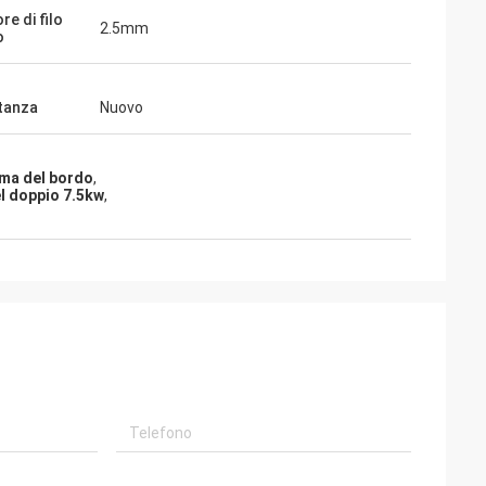
e di filo
2.5mm
o
tanza
Nuovo
ama del bordo
,
el doppio 7.5kw
,