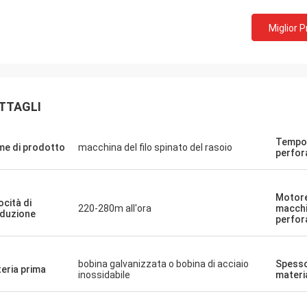
Miglior 
TTAGLI
Tempo 
e di prodotto
macchina del filo spinato del rasoio
perfor
Motore
ocità di
220-280m all'ora
macchi
duzione
perfor
bobina galvanizzata o bobina di acciaio
Spesso
eria prima
inossidabile
materi