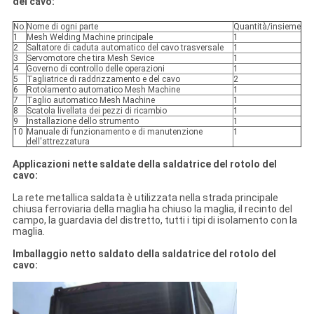
del cavo:
No.
Nome di ogni parte
Quantità/insieme
1
Mesh Welding Machine principale
1
2
Saltatore di caduta automatico del cavo trasversale
1
3
Servomotore che tira Mesh Sevice
1
4
Governo di controllo delle operazioni
1
5
Tagliatrice di raddrizzamento e del cavo
2
6
Rotolamento automatico Mesh Machine
1
7
Taglio automatico Mesh Machine
1
8
Scatola livellata dei pezzi di ricambio
1
9
Installazione dello strumento
1
10
Manuale di funzionamento e di manutenzione
1
dell'attrezzatura
Applicazioni nette saldate della saldatrice del rotolo del
cavo:
La rete metallica saldata è utilizzata nella strada principale
chiusa ferroviaria della maglia ha chiuso la maglia, il recinto del
campo, la guardavia del distretto, tutti i tipi di isolamento con la
maglia.
Imballaggio netto saldato della saldatrice del rotolo del
cavo: