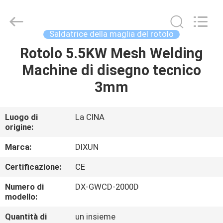
Anping
Dixun
Wire
Mesh
Products
Saldatrice della maglia del rotolo
Co.,
Ltd.
All
Rotolo 5.5KW Mesh Welding
CASA
Rights
Reserved.
Machine di disegno tecnico
PRODOTTI
3mm
MANIFESTAZIONE
Luogo di
La CINA
origine:
DI
VR
Marca:
DIXUN
Certificazione:
CE
CIRCA
Numero di
DX-GWCD-2000D
NOI
modello:
Quantità di
un insieme