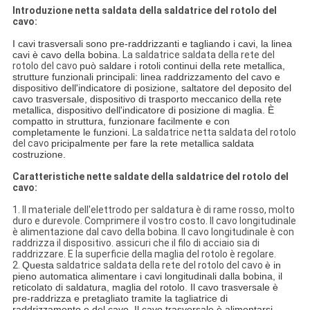
Introduzione netta saldata della saldatrice del rotolo del
cavo:
I cavi trasversali sono pre-raddrizzanti e tagliando i cavi, la linea
cavi è cavo della bobina.
La saldatrice saldata della rete del
rotolo del cavo
può saldare i rotoli continui della rete metallica,
strutture funzionali principali: linea raddrizzamento del cavo e
dispositivo dell'indicatore di posizione, saltatore del deposito del
cavo trasversale, dispositivo di trasporto meccanico della rete
metallica, dispositivo dell'indicatore di posizione di maglia. È
compatto in struttura, funzionare facilmente e con
completamente le funzioni.
La saldatrice netta saldata del rotolo
del cavo
pricipalmente per fare la rete metallica saldata
costruzione.
Caratteristiche nette saldate della saldatrice del rotolo del
cavo:
1. Il materiale dell'elettrodo per saldatura è di rame rosso, molto
duro e durevole. Comprimere il vostro costo. Il cavo longitudinale
è alimentazione dal cavo della bobina. Il cavo longitudinale è con
raddrizza il dispositivo. assicuri che il filo di acciaio sia di
raddrizzare. E la superficie della maglia del rotolo è regolare.
2.
Questa
saldatrice saldata della rete del rotolo del cavo
è in
pieno automatica alimentare i cavi longitudinali dalla bobina, il
reticolato di saldatura, maglia del rotolo. Il cavo trasversale è
pre-raddrizza e pretagliato tramite la tagliatrice di
raddrizzamento e del cavo. Il cavo trasversale è alimentarsi