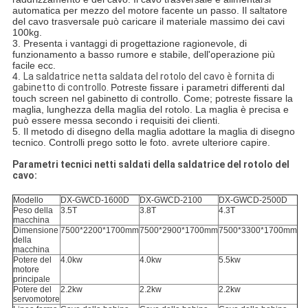
automatica per mezzo del motore facente un passo. Il saltatore
del cavo trasversale può caricare il materiale massimo dei cavi
100kg.
3. Presenta i vantaggi di progettazione ragionevole, di
funzionamento a basso rumore e stabile, dell'operazione più
facile ecc.
4.
La saldatrice netta saldata del rotolo del cavo è fornita di
gabinetto di controllo.
Potreste fissare i parametri differenti dal
touch screen nel gabinetto di controllo. Come; potreste fissare la
maglia, lunghezza della maglia del rotolo. La maglia è precisa e
può essere messa secondo i requisiti dei clienti.
5. Il metodo di disegno della maglia adottare la maglia di disegno
tecnico. Controlli prego sotto le foto. avrete ulteriore capire.
Parametri tecnici netti saldati della saldatrice del rotolo del
cavo:
Modello
DX-GWCD-1600D
DX-GWCD-2100
DX-GWCD-2500D
Peso della
3.5T
3.8T
4.3T
macchina
Dimensione
7500*2200*1700mm
7500*2900*1700mm
7500*3300*1700mm
della
macchina
Potere del
4.0kw
4.0kw
5.5kw
motore
principale
Potere del
2.2kw
2.2kw
2.2kw
servomotore