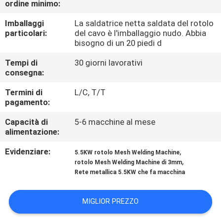
ordine minimo:
GIRO
DELLA
Imballaggi
La saldatrice netta saldata del rotolo
particolari:
del cavo è l'imballaggio nudo. Abbia
FABBRICA
bisogno di un 20 piedi d
Tempi di
30 giorni lavorativi
CONTROLLO
consegna:
DI
Termini di
L/C, T/T
pagamento:
QUALITÀ
Capacità di
5-6 macchine al mese
alimentazione:
CONTATTICI
Evidenziare:
,
5.5KW rotolo Mesh Welding Machine
,
rotolo Mesh Welding Machine di 3mm
RICHIEDA
Rete metallica 5.5KW che fa macchina
UNA
CITAZIONE
MIGLIOR PREZZO