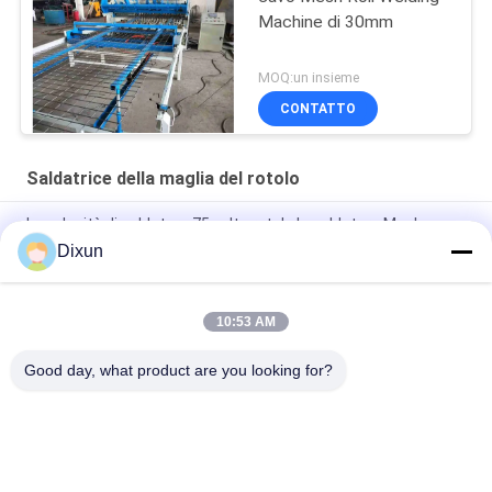
Machine di 30mm
MOQ:un insieme
CONTATTO
Saldatrice della maglia del rotolo
La velocità di saldatura 75 volte rotola la saldatura Mesh
Manufacturing Machine del Plc di lunghezza 30m
Dixun
Plc 2.5mm Dia Roll Mesh Welding Machine di lunghezza 60m
10:53 AM
Costruzione Mesh Making Machine saldato 3-6mm di
dimensione 10*10cm del foro
Good day, what product are you looking for?
Categorie popolari
Tutti
Cavo Mesh Welding 
Rinforzo Della 