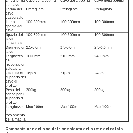
Linea forma
Cavo della bobina
Cavo della bobina
Cavo della bobina
del cavo
Forma del
Pretagliato
Pretagliato
Pretagliato
cavo
trasversale
Linea
100-300mm
100-300mm
100-300mm
spazio del
cavo
Spazio del
100-300mm
100-300mm
100-300mm
cavo
trasversale
Diametro di
2.5-6.0mm
2.5-6.0mm
2.5-6.0mm
cavo
Larghezza
1600mm
2100mm
2400mm
del
reticolato di
saldatura
Quantità di
16pcs
21pcs
24pcs
supporto del
cavo di
profitto
Peso del
300kg
300kg
300kg
carico per il
supporto di
profitto
Lunghezza
Max.100m
Max.100m
Max.100m
di
rotolamento
della maglia
Composizione della saldatrice saldata della rete del rotolo