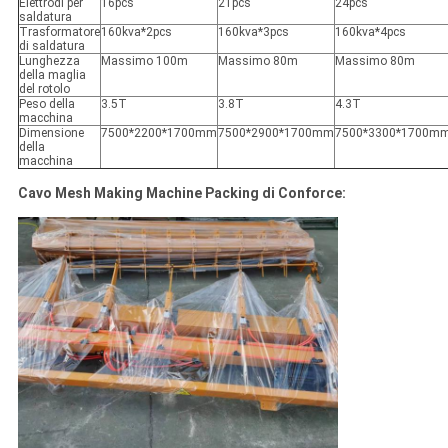
Elettrodi per
16pcs
21pcs
24pcs
saldatura
Trasformatore
160kva*2pcs
160kva*3pcs
160kva*4pcs
di saldatura
Lunghezza
Massimo 100m
Massimo 80m
Massimo 80m
della maglia
del rotolo
Peso della
3.5T
3.8T
4.3T
macchina
Dimensione
7500*2200*1700mm
7500*2900*1700mm
7500*3300*1700m
della
macchina
Cavo Mesh Making Machine Packing di Conforce: