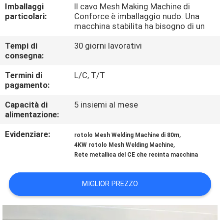
GIRO
Imballaggi
Il cavo Mesh Making Machine di
particolari:
Conforce è imballaggio nudo. Una
DELLA
macchina stabilita ha bisogno di un
FABBRICA
Tempi di
30 giorni lavorativi
consegna:
CONTROLLO
Termini di
L/C, T/T
pagamento:
DI
QUALITÀ
Capacità di
5 insiemi al mese
alimentazione:
CONTATTICI
Evidenziare:
,
rotolo Mesh Welding Machine di 80m
,
4KW rotolo Mesh Welding Machine
Rete metallica del CE che recinta macchina
RICHIEDA
UNA
MIGLIOR PREZZO
CITAZIONE