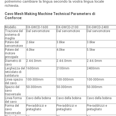
potremmo cambiare la lingua secondo la vostra lingua locale
richiesta.
Cavo Mesh Making Machine Technical Parameters di
Conforce:
Modello
DX-GWCD-1600
DX-GWCD-2100
DX-GWCD-2400
Trazione del
Dal servomotore
Dal servomotore
Dal servomotore
sistema di
maglia
Potere del
2.6kw
3.8kw
3.8kw
servomotore
Potere del
4.0kw
4.0kw
5.5kw
motore
principale
Diametro di
2.4-6.0mm
2.4-6.0mm
2.4-6.0mm
cavo
Larghezza del
1600mm
2100mm
2400mm
reticolato di
saldatura
Linea spazio
100-300mm
100-300mm
100-300mm
del cavo
Spazio del
50-300mm
50-300mm
50-300mm
cavo
trasversale
Linea forma
Cavo della bobina
Cavo della bobina
Cavo della bobina
del cavo
Forma del
Pre-raddrizzi e
Pre-raddrizzi e
Pre-raddrizzi e
cavo
pretagliato
pretagliato
pretagliato
trasversale