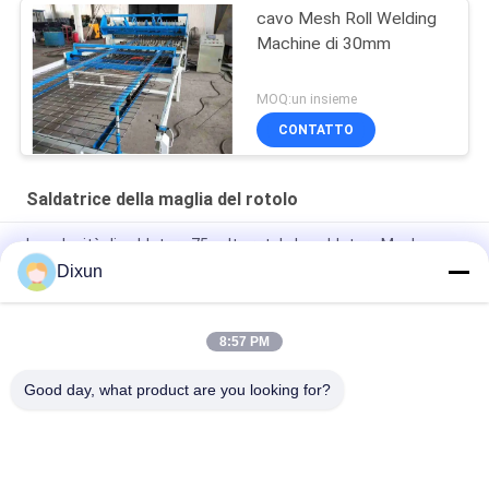
cavo Mesh Roll Welding
Machine di 30mm
MOQ:un insieme
CONTATTO
Saldatrice della maglia del rotolo
La velocità di saldatura 75 volte rotola la saldatura Mesh
Manufacturing Machine del Plc di lunghezza 30m
Dixun
Plc 2.5mm Dia Roll Mesh Welding Machine di lunghezza 60m
8:57 PM
Costruzione Mesh Making Machine saldato 3-6mm di
dimensione 10*10cm del foro
Good day, what product are you looking for?
Categorie popolari
Tutti