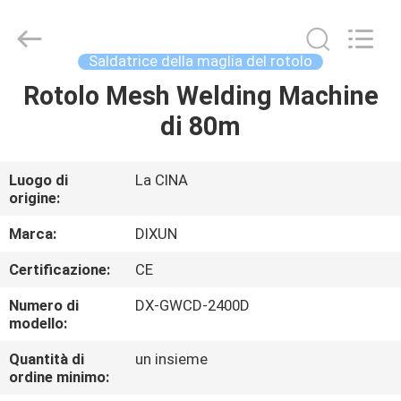
Anping
Dixun
Wire
Mesh
Products
Saldatrice della maglia del rotolo
Co.,
Ltd.
All
Rotolo Mesh Welding Machine
CASA
Rights
Reserved.
di 80m
PRODOTTI
Luogo di
La CINA
origine:
MANIFESTAZIONE
DI
Marca:
DIXUN
VR
Certificazione:
CE
Numero di
DX-GWCD-2400D
CIRCA
modello:
NOI
Quantità di
un insieme
ordine minimo: