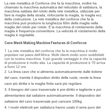
La rete metallica di Conforce che fa la macchina, inoltre ha
chiamato la macchina automatica del reticolato di saldatura, la
macchina saldata del rotolo della rete metallica, utilizzate per
fare la maglia della strada, rinforzante la maglia, la maglia ecc.
della costruzione. La rete metallica del conforce che fa la
macchina può produrre la lunghezza 60m della maglia nella
maglia del rotolo per rotolo. E la macchina di rotolamento della
maglia è frequenza-convertitore. La velocità di rotolamento della
maglia è regolabile.
Cavo Mesh Making Machine Features di Conforce:
1.
La rete metallica del conforce che fa la macchina è molto
popolare nei paesi dell'Africa. Molti clienti molto sono soddisfatti
con la nostra macchina. Il più grande vantaggio è che la capacità
di produzione è molto alta. La capacità di produzione è 70 arriva
a fiumi 12 ore.
2.
La linea cavo che si alimenta automaticamente dalle bobine
del cavo, tramite il dispositivo diritto delle ruote, rende la linea
cavo più diritta e la maglia finita sarà più regolare.
3.
Il bisogno del cavo trasversale è pre-diritto e tagliente e poi
alimentantesi dal saltatore automaticamente. Il dispositivo del
saltatore del cavo trasversale può caricare 100kg.
4.
I nostri elettrodi per saldatura hanno usato il rame puro del