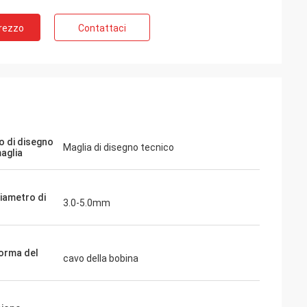
Prezzo
Contattaci
 di disegno
Maglia di disegno tecnico
maglia
diametro di
3.0-5.0mm
forma del
cavo della bobina