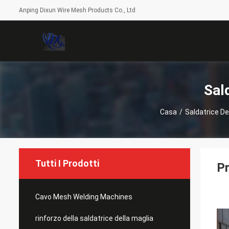
Anping Dixun Wire Mesh Products Co., Ltd
Sal
Casa
/
Saldatrice De
Tutti I Prodotti
Pr
Cavo Mesh Welding Machines
rinforzo della saldatrice della maglia