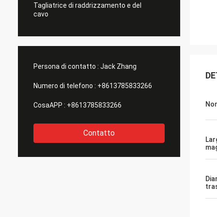
Tagliatrice di raddrizzamento e del
cavo
Persona di contatto :
Jack Zhang
DE
Numero di telefono :
+8613785833266
Nom
CosaAPP :
+8613785833266
Contatto
Lar
mag
Dia
tra