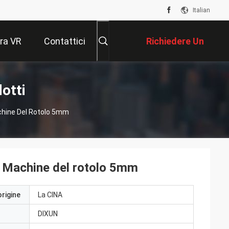
Italian
ra VR
Contattici
Richiedere Un
Preventivo
otti
chine Del Rotolo 5mm
g Machine del rotolo 5mm
origine
La CINA
DIXUN