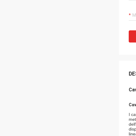
DE
Cav
Cav
I ca
meta
del
dis
lin