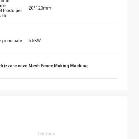
ione
ore
20*120mm
ettrodo per
ura
 principale
5.5KW
drizzare cavo Mesh Fence Making Machine
,