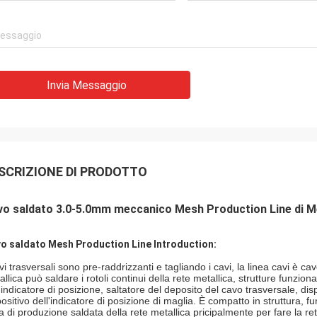
Invia Messaggio
SCRIZIONE DI PRODOTTO
o saldato 3.0-5.0mm meccanico Mesh Production Line di Mes
o saldato Mesh Production Line Introduction:
vi trasversali sono pre-raddrizzanti e tagliando i cavi, la linea cavi è c
llica può saldare i rotoli continui della rete metallica, strutture funzion
l'indicatore di posizione, saltatore del deposito del cavo trasversale, dis
positivo dell'indicatore di posizione di maglia. È compatto in struttura,
ea di produzione saldata della rete metallica pricipalmente per fare la re