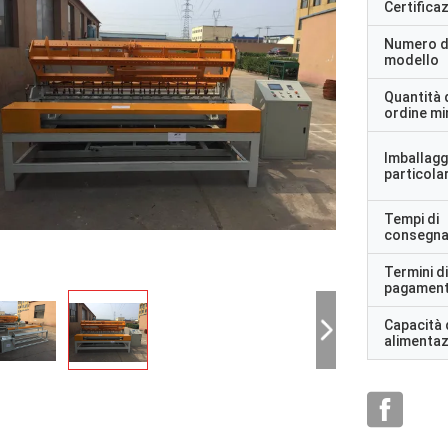
Certifica
Numero d
modello
Quantità 
ordine m
Imballagg
particolar
Tempi di
consegn
Termini di
pagamen
Capacità 
alimenta