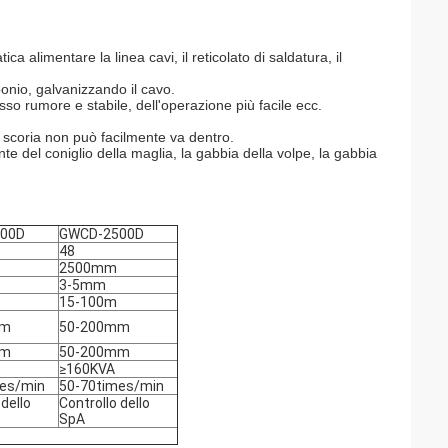
a alimentare la linea cavi, il reticolato di saldatura, il
bonio, galvanizzando il cavo.
so rumore e stabile, dell'operazione più facile ecc.
lo scoria non può facilmente va dentro.
te del coniglio della maglia, la gabbia della volpe, la gabbia
00D
GWCD-2500D
48
2500mm
3-5mm
15-100m
mm
50-200mm
mm
50-200mm
≥160KVA
es/min
50-70times/min
 dello
Controllo dello
SpA