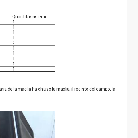
Quantità/insieme
1
1
1
1
2
1
1
1
1
1
ria della maglia ha chiuso la maglia, il recinto del campo, la