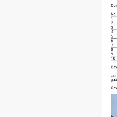
Com
No.
1
2
3
4
5
6
7
8
9
10
Cav
La 
guar
Cav