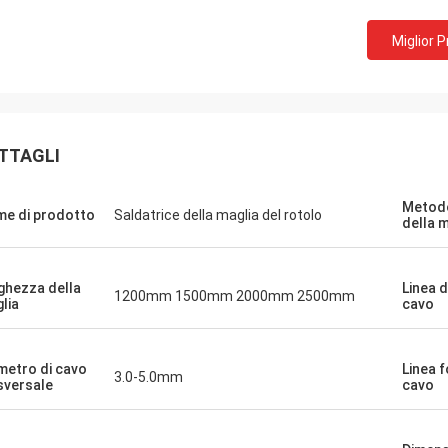
Miglior 
TTAGLI
Metodo
e di prodotto
Saldatrice della maglia del rotolo
della 
ghezza della
Linea 
1200mm 1500mm 2000mm 2500mm
lia
cavo
metro di cavo
Linea 
3.0-5.0mm
sversale
cavo