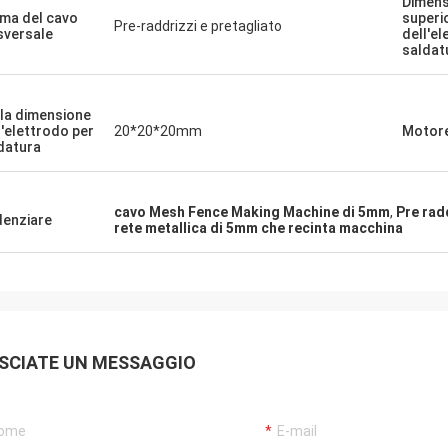
Dimens
ma del cavo
superi
Pre-raddrizzi e pretagliato
sversale
dell'el
saldat
 la dimensione
l'elettrodo per
20*20*20mm
Motore
datura
cavo Mesh Fence Making Machine di 5mm
,
Pre rad
denziare
rete metallica di 5mm che recinta macchina
SCIATE UN MESSAGGIO