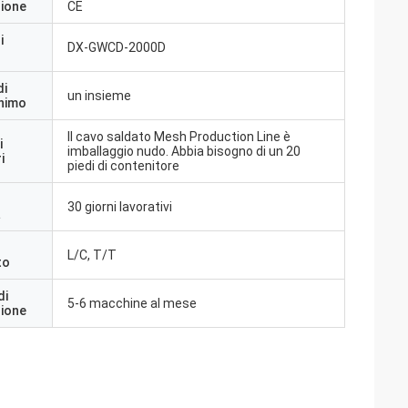
zione
CE
i
DX-GWCD-2000D
di
un insieme
inimo
Il cavo saldato Mesh Production Line è
i
imballaggio nudo. Abbia bisogno di un 20
i
piedi di contenitore
30 giorni lavorativi
a
L/C, T/T
to
di
5-6 macchine al mese
zione