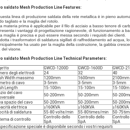
o saldato Mesh Production Line Features:
uesta linea di produzione saldata della rete metallica è in pieno automatic
o tagliato e la maglia del rotolo.
La materia prima è applicabile per il filo di acciaio a basso tenore di car
Presenta i vantaggi di progettazione ragionevole, di funzionamento a bas
La maglia è precisa e può essere messa secondo i requisiti dei clienti.
Adotta i trasformatori di saldatura sigillati di raffreddamento ad acqua, 
Pricipalmente ha usato per la maglia della costruzione, la gabbia crescen
. del visone.
o saldato Mesh Production Line Technical Parameters:
getto
GWCD-1200D
GWCD-1600D
GWCD-21
ero degli elettrodi
24
32
40
sh Width massimo
1200mm
1600mm
2100mm
metro di cavo
3-5mm
3-5mm
3-5mm
h Length
15-100m
15-100m
15-100m
zio del cavo
50-200mm
50-200mm
50-200
sversale
ea spazio del cavo
50-200mm
50-200mm
50-200
acità elettrica
≥160KVA
≥160KVA
≥160KVA
ocità di saldatura
55-80 volte/min
55-80times/min
50-75tim
Controllo dello
Controllo dello
Controllo
tema di controllo
SpA
SpA
SpA
specificazione speciale è disponibile secondo i vostri requisiti.