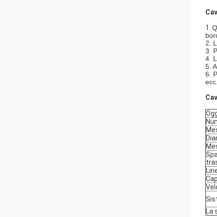
Cav
1.
Q
bord
2. 
3. 
4. 
5. 
6. 
ecc
Cav
Og
Num
Me
Dia
Mes
Spa
tra
Lin
Cap
Vel
Sis
La 