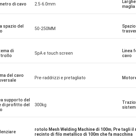
Larghe
metro di cavo
2.5-6.0mm
maglia
ea spazio del
Spazio
50-250MM
o
trasve
tema di
Linea 
SpA e touch screen
trollo
cavo
ma del cavo
Pre-raddrizzi e pretagliato
Motore
sversale
ea supporto del
Trazio
e di profitto del
300kg
sistem
o
rotolo Mesh Welding Machine di 100m
,
Pre tagli i
denziare
recinto di filo metallico di 100m che fa macchina