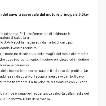
del cavo trasversale del motore principale 5.5kw
ento ad acqua. Ed il trasformatore di saldatura è
matore di saldatura.
o SpA. Regoli la maglia ed il diametro di cavo più
econdo il vostro requisito.
vo, il mahcine di saldatura della maglia del rotolo allarmerà e
e cade impropriamente. Il motore principale ed il riduttore
 di asse più durevole.
 della bobina è messo nei supporti del cavo del profitto. Un
drizza il dispositivo. faccia la linea cavo diritto. Il cavo
 automaticamente. L'alta velocità di saldatura con 75 volte
inatrice è variabile-frequenza. La velocità della maglia del
lge la lunghezza 100m della maglia.