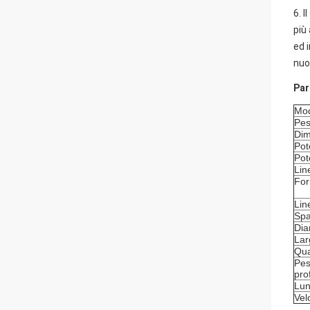
6. 
più
ed 
nuo
Par
Mod
Pes
Dim
Pot
Pot
Lin
For
Lin
Spa
Dia
Lar
Qua
Pes
prof
Lun
Vel