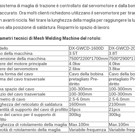
Il sistema di maglia di trazione è controllato dal servomotore e dalla 
 accurato. Ora molti clienti richiedono utilizzano il servomotore per tirar
in avanti ricicla. Nel tirare la lunghezza della maglia per raggiungere la 
vo alla posizione di saldatura. Risparmi lo spazio di lavoro.
ametri tecnici di Mesh Welding Machine del rotolo:
ello
DX-GWCD-1600D
DX-GWCD-2
o della macchina
3.5T
3.8T
ensione della macchina
7500*2200*1700mm
7500*2900*
ere del motore principale
4.0kw
4.0kw
ere del servomotore
2.6kw
3.8kw
ea forma del cavo
Cavo della bobina
Cavo della b
ma del cavo trasversale
pretagliato Pre-
pretagliato Pr
diritto
diritto
ea spazio del cavo
100-300mm
100-300mm
zio del cavo trasversale
100-300mm
100-300mm
metro di cavo
2.5-6.0mm
2.5-6.0mm
ghezza del reticolato di saldatura
1600mm
2100mm
ntità di supporto del cavo di profitto
16pcs
21pcs
o del carico per il supporto di
300kg
300kg
itto
ghezza di rotolamento della maglia
Max.100m
Max.100m
ocità di rotolamento della maglia
Variabile-frequenza
Variabile-fre