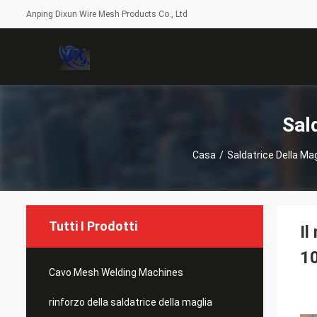
Anping Dixun Wire Mesh Products Co., Ltd
Sal
Casa
/
Saldatrice Della Mag
Tutti I Prodotti
Il
1
Cavo Mesh Welding Machines
rinforzo della saldatrice della maglia