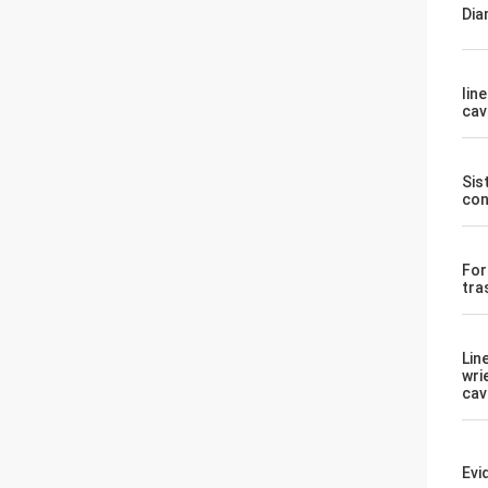
Dia
lin
cav
Sis
con
For
tra
Lin
wri
cav
Evi