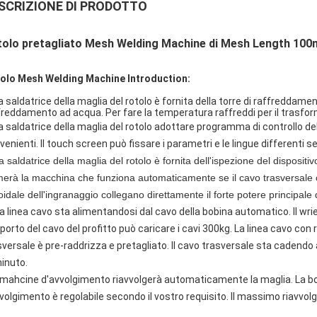
SCRIZIONE DI PRODOTTO
olo pretagliato Mesh Welding Machine di Mesh Length 100m 
olo Mesh Welding Machine Introduction:
La saldatrice della maglia del rotolo è fornita della torre di raffreddam
freddamento ad acqua. Per fare la temperatura raffreddi per il trasfor
a saldatrice della maglia del rotolo adottare programma di controllo dell
venienti. Il touch screen può fissare i parametri e le lingue differenti s
a saldatrice della maglia del rotolo è fornita dell'ispezione del dispositi
merà la macchina che funziona automaticamente se il cavo trasversale ch
coidale dell'ingranaggio collegano direttamente il forte potere principale
a linea cavo sta alimentandosi dal cavo della bobina automatico. Il wrie
orto del cavo del profitto può caricare i cavi 300kg. La linea cavo con rad
sversale è pre-raddrizza e pretagliato. Il cavo trasversale sta cadendo
minuto.
Il mahcine d'avvolgimento riavvolgerà automaticamente la maglia. La bob
vvolgimento è regolabile secondo il vostro requisito. Il massimo riavvo