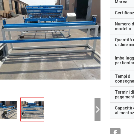
Marca
Certifica
Numero d
modello
Quantità 
ordine m
Imballagg
particolar
Tempi di
consegn
Termini di
pagamen
Capacità 
alimenta