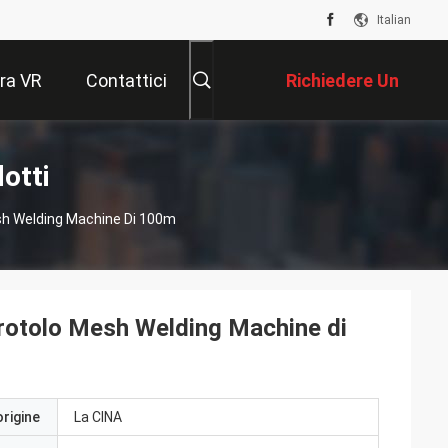
Italian
ra VR
Contattici
Richiedere Un
Preventivo
otti
Mesh Welding Machine Di 100m
il rotolo Mesh Welding Machine di
origine
La CINA