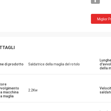
Miglior 
TTAGLI
Lungh
e di prodotto
Saldatrice della maglia del rotolo
d'avvo
della 
tore
vvolgimento
Velocit
2.2Kw
la macchina
saldat
la maglia