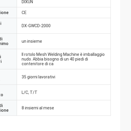
DIXUN
zione
CE
i
DX-GWCD-2000
di
un insieme
inimo
Il rotolo Mesh Welding Machine è imballaggio
i
nudo. Abbia bisogno di un 40 piedi di
i
contenitore di ca
35 giorni lavorativi
a
L/C, T/T
to
di
8 insiemi al mese
zione