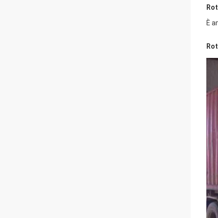
Rot
È a
Rot