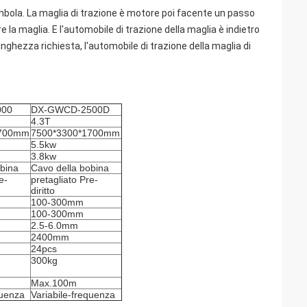
bombola. La maglia di trazione è motore poi facente un passo
e la maglia. E l'automobile di trazione della maglia è indietro
lunghezza richiesta, l'automobile di trazione della maglia di
000
DX-GWCD-2500D
4.3T
1700mm
7500*3300*1700mm
5.5kw
3.8kw
obina
Cavo della bobina
e-
pretagliato Pre-
diritto
100-300mm
100-300mm
2.5-6.0mm
2400mm
24pcs
300kg
Max.100m
quenza
Variabile-frequenza