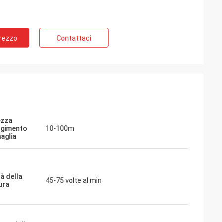
Prezzo
Contattaci
ezza
lgimento
10-100m
maglia
à della
45-75 volte al min
ura