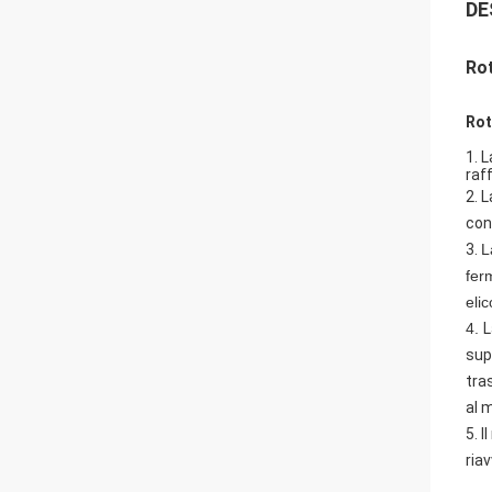
DE
Rot
Rot
1. 
raf
2.
L
con
3.
L
fer
eli
4.
L
supp
tra
al 
5. 
ria