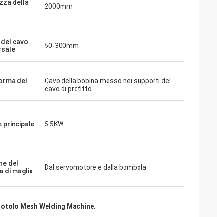
zza della
2000mm
 del cavo
50-300mm
rsale
forma del
Cavo della bobina messo nei supporti del
cavo di profitto
 principale
5.5KW
ne del
Dal servomotore e dalla bombola
a di maglia
l rotolo Mesh Welding Machine
,