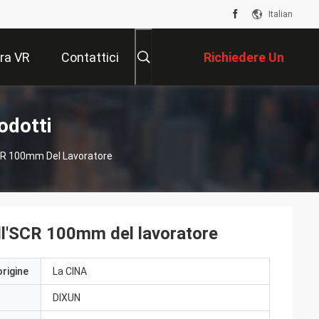
Italian
ra VR
Contattici
Richiedere Un
Preventivo
odotti
CR 100mm Del Lavoratore
l'SCR 100mm del lavoratore
origine
La CINA
DIXUN