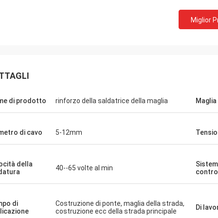
Miglior 
TTAGLI
e di prodotto
rinforzo della saldatrice della maglia
Maglia
metro di cavo
5-12mm
Tensio
ocità della
Sistem
40--65 volte al min
datura
contro
po di
Costruzione di ponte, maglia della strada,
Di lavo
licazione
costruzione ecc della strada principale