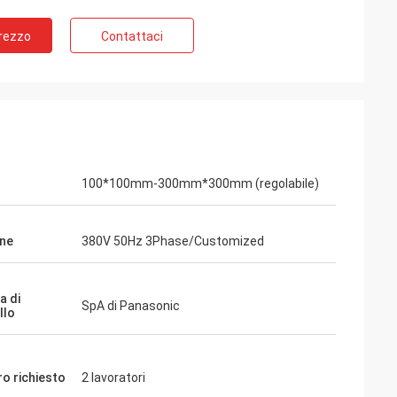
Prezzo
Contattaci
100*100mm-300mm*300mm (regolabile)
ne
380V 50Hz 3Phase/Customized
a di
SpA di Panasonic
llo
ro richiesto
2 lavoratori