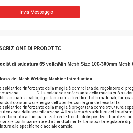
Invia Messaggio
SCRIZIONE DI PRODOTTO
ocità di saldatura 65 volte/Min Mesh Size 100-300mm Mesh 
forzo del Mesh Welding Machine Introduction:
La saldatrice rinforzante della maglia è controllata dal regolatore di pr
omazione. 2. La saldatrice rinforzante della maglia può saldare il 
ddo laminato a caldo, il giro laminato a freddo ed altri materiali, l'ampia
ondo il consumo di energia dell'utente, con la grande flessibilità.
La saldatrice rinforzante della maglia è progettata come struttura se
utenzione della specificazione. 4. Il sistema di saldatura del trasformato
freddamento ad acqua forzato ed è fornito di dispositivo di protezione d
zionare continuamente ed attendibilmente. La risposta regolabile di p
datura alle specifiche d'acciaio cambia.