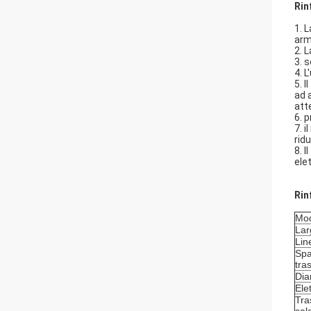
Rin
1. 
arm
2. 
3. s
4. 
5. 
ad 
att
6. p
7. 
ridu
8. 
ele
Rin
Mod
Lar
Lin
Spa
tra
Dia
Ele
Tra