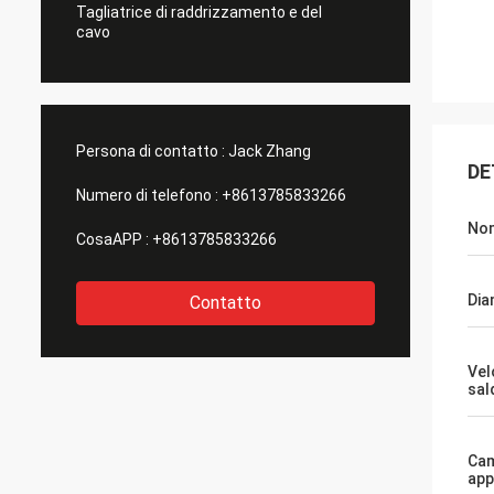
Tagliatrice di raddrizzamento e del
cavo
Persona di contatto :
Jack Zhang
DE
Numero di telefono :
+8613785833266
Nom
CosaAPP :
+8613785833266
Dia
Contatto
Vel
sal
Cam
app