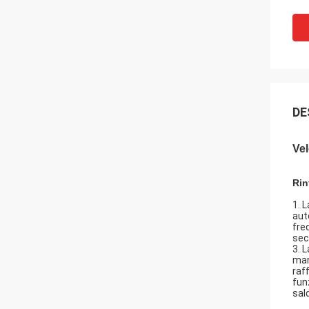
DE
Vel
Rin
1. 
aut
fre
sec
3. 
man
raf
fun
sal