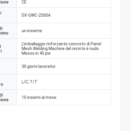
zione
CE
i
DX-GWC-2500A
di
un insieme
inimo
L'imballaggio rinforzante concreto di Panel
i
Mesh Welding Machine del recinto è nudo.
i
Messo in 40 pie
30 giorni lavorativi
a
L/C, T/T
to
di
10 insiemi al mese
zione