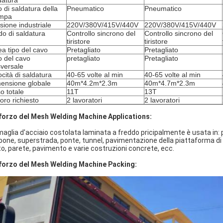
datura
o di saldatura della
Pneumatico
Pneumatico
ampa
sione industriale
220V/380V/415V/440V
220V/380V/415V/440V
o di saldatura
Controllo sincrono del
Controllo sincrono del
tiristore
tiristore
ea tipo del cavo
Pretagliato
Pretagliato
o del cavo
pretagliato
Pretagliato
sversale
ocità di saldatura
40-65 volte al min
40-65 volte al min
ensione globale
40m*4.2m*2.3m
40m*4.7m*2.3m
o totale
11T
13T
oro richiesto
2 lavoratori
2 lavoratori
forzo del Mesh Welding Machine Applications:
maglia d'acciaio costolata laminata a freddo pricipalmente è usata in: p
bone, superstrada, ponte, tunnel, pavimentazione della piattaforma di 
to, parete, pavimento e varie costruzioni concrete, ecc.
forzo del Mesh Welding Machine Packing: