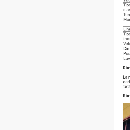
sal
Tip
st
Ten
Mod
Lin
Tip
tra
Vel
Dim
Pes
Lav
Rin
La 
car
tet
Rin