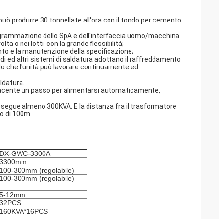
 può produrre 30 tonnellate all'ora con il tondo per cemento
 programmazione dello SpA e dell'interfaccia uomo/macchina.
ta o nei lotti, con la grande flessibilità;
nto e la manutenzione della specificazione;
rodi ed altri sistemi di saldatura adottano il raffreddamento
modo che l'unità può lavorare continuamente ed
aldatura.
re facente un passo per alimentarsi automaticamente,
e esegue almeno 300KVA. E la distanza fra il trasformatore
no di 100m.
DX-GWC-3300A
3300mm
100-300mm (regolabile)
100-300mm (regolabile)
5-12mm
32PCS
160KVA*16PCS