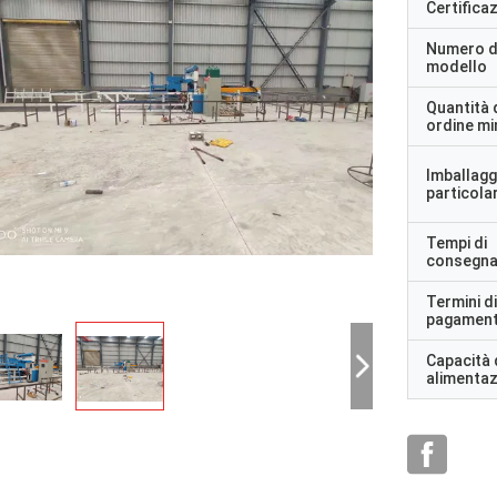
Certifica
Numero d
modello
Quantità 
ordine m
Imballagg
particolar
Tempi di
consegn
Termini di
pagamen
Capacità 
alimenta