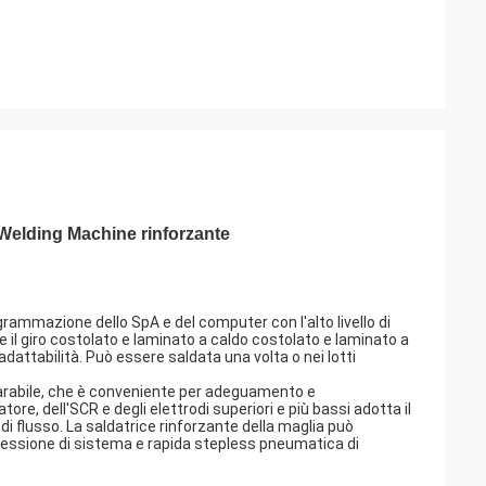
Welding Machine rinforzante
ogrammazione dello SpA e del computer con l'alto livello di
giro costolato e laminato a caldo costolato e laminato a
 adattabilità. Può essere saldata una volta o nei lotti
parabile, che è conveniente per adeguamento e
re, dell'SCR e degli elettrodi superiori e più bassi adotta il
i flusso. La saldatrice rinforzante della maglia può
ressione di sistema e rapida stepless pneumatica di