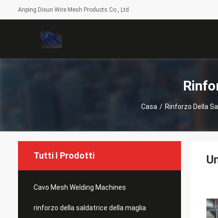
Anping Dixun Wire Mesh Products Co., Ltd
Rinfo
Casa
/
Rinforzo Della Sa
Tutti I Prodotti
Un
Cavo Mesh Welding Machines
rinforzo della saldatrice della maglia