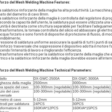
forzo del Mesh Welding Machine Features:
La saldatrice rinforzante della maglia ha alta produttività. La macchina
ato del diametro di cavo 8mm.
La saldatrice rinforzante della maglia è controllata dal regolatore di
econdo la capacità dell'utente, la saldatura può essere utilizzata una vol
L'unità è destinata come struttura separabile per facilitare l'adeguame
Il trasformatore, la tomaia controllata del silicio ed abbassare gli elett
acqua forzato e sono forniti di dispositivi di protezione di flusso, di 
endibilmente;
ressione di saldatura uniforme assicurare la qualità di tutti i punti di s
il rinforzo trasversale che soppressione il dispositivo adotta il moto
cendo l'intensità di lavoro e migliorando l'efficienza.
Il trasformatore elettrico per la saldatrice rinforzante della maglia ch
ttrico e la saldatrice rinforzante della maglia dovrebbe essere all'inter
forzo del Mesh Welding Machine Technical Parameters:
ello
DX-GWC-2500A
DX-GWC-3000A
ghezza della maglia
2500mm
3000mm
ea spazio del cavo
100-300mm (regolabile)
100-300mm (regolabile)
zio del cavo
100-300mm (regolabile)
100-300mm (regolabile)
sversale
metro di cavo
5-12mm
5-12mm
ttrodi per saldatura
24PCS
30PCS
sformatore di
160KVA*12PCS
160KVA*15PCS