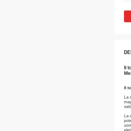
DE
Il 
Me
Il 
La 
mag
sal
La 
pot
uom
elet