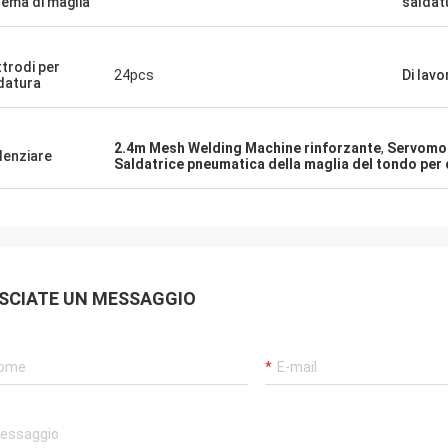
tema di maglia
saldat
ttrodi per
24pcs
Di lavo
datura
2.4m Mesh Welding Machine rinforzante
,
Servomot
denziare
Saldatrice pneumatica della maglia del tondo pe
SCIATE UN MESSAGGIO