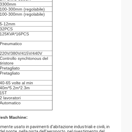
3300mm
100-300mm (regolabile)
100-300mm (regolabile)
5-12mm
32PCS
125KVA*16PCS
Pneumatico
220V/380V/415V/440V
Controllo synchtonous del
tiristore
Pretagliato
Pretagliato
40-65 volte al min
40m*5.2m*2.3m
15T
2 lavoratori
Automatico
 Mesh Machine:
ente usato in pavimenti d'abitazione industriali e civili, in
el ponte, nella pista dell'aeroporto, nel rivestimento del