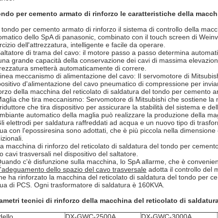
tondo per cemento armato di rinforzo le caratteristiche della macchi
l tondo per cemento armato di rinforzo il sistema di controllo della macch
omatico dello SpA di panasonic, combinato con il touch screen di Weinvi
cizio dell'attrezzatura, intelligente e facile da operare.
Saltatore di trama del cavo: il motore passo a passo determina automatica
una grande capacità della conservazione dei cavi di massima elevazione
ttrezzatura smetterà automaticamente di correre.
Linea meccanismo di alimentazione del cavo: Il servomotore di Mitsubishi 
positivo d'alimentazione del cavo pneumatico di compressione per inviare 
forzo della macchina del reticolato di saldatura del tondo per cemento
Maglia che tira meccanismo: Servomotore di Mitsubishi che sostiene la 
riduttore che tira dispositivo per assicurare la stabilità del sistema e d
ambiante automatico della maglia può realizzare la produzione della ma
Gli elettrodi per saldatura raffreddati ad acqua e un nuovo tipo di trasfor
ua con l'epossiresina sono adottati, che è più piccola nella dimensione e p
izionali.
La macchina di rinforzo del reticolato di saldatura del tondo per ceme
 cavi trasversali nel dispositivo del saltatore.
Quando c'è disfunzione sulla macchina, lo SpA allarme, che è convenie
'adeguamento dello spazio del cavo trasversale
adotta il controllo del
he ha rinforzato la macchina del reticolato di saldatura del tondo per ce
ua di PCS. Ogni trasformatore di saldatura è 160KVA.
ametri tecnici di rinforzo della macchina del reticolato di saldat
ello
DX-GWC-2500A
DX-GWC-3000A