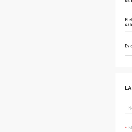
sis
Ele
sal
Evi
LA