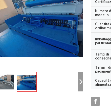
Certifica
Numero d
modello
Quantità 
ordine m
Imballagg
particolar
Tempi di
consegn
Termini di
pagamen
Capacità 
alimenta