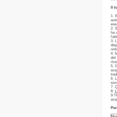
Il 
1.
I
aut
eser
2. 
ha 
l'a
3. 
dis
rin
4. 
del 
ric
5. 
acq
trad
6. 
sono
7. 
8.
L
9.T
acq
Par
Mod