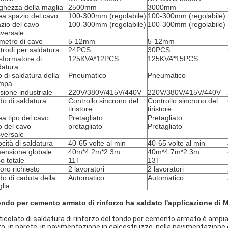
ghezza della maglia
2500mm
3000mm
ea spazio del cavo
100-300mm (regolabile)
100-300mm (regolabile)
zio del cavo
100-300mm (regolabile)
100-300mm (regolabile)
sversale
metro di cavo
5-12mm
5-12mm
ttrodi per saldatura
24PCS
30PCS
sformatore di
125KVA*12PCS
125KVA*15PCS
datura
o di saldatura della
Pneumatico
Pneumatico
ampa
sione industriale
220V/380V/415V/440V
220V/380V/415V/440V
o di saldatura
Controllo sincrono del
Controllo sincrono del
tiristore
tiristore
ea tipo del cavo
Pretagliato
Pretagliato
o del cavo
pretagliato
Pretagliato
sversale
ocità di saldatura
40-65 volte al min
40-65 volte al min
ensione globale
40m*4.2m*2.3m
40m*4.7m*2.3m
o totale
11T
13T
oro richiesto
2 lavoratori
2 lavoratori
o di caduta della
Automatico
Automatico
lia
tondo per cemento armato di rinforzo ha saldato l'applicazione di
reticolato di saldatura di rinforzo del tondo per cemento armato è ampiam
to, in parete, in pavimentazione in calcestruzzo, nella pavimentazione d