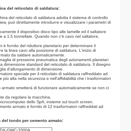
na del reticolato di saldatura:
ina del reticolato di saldatura adotta il sistema di controllo
ew, può direttamente introdurre e visualizzare i parametri di
mente il dispositivo disco tipo alle lamelle ed il saltatore
 a 1,5 tonnellate. Quando non c'è cavo nel saltatore,
è fornito del riduttore planetario per determinare il
la linea cavo alla posizione di saldatura. L'inizio di
 armato da saldare automaticamente.
maglia di pressione pneumatica degli azionamenti planetari
ella dimensione standard del reticolato di saldatura. Il disegno
glia d'allungamento di dimensione.
matore speciale per il reticolato di saldatura raffreddato ad
iù alta nella sicurezza e nell'affidabilità che i trasformatori
nto armato smetterà di funzionare automaticamente se non ci
nte da regolare la macchina.
 microcomputer dello SpA, insieme sul touch screen.
mento armato è fornito di 12 trasformatori raffreddati ad
ura del tondo per cemento armato:
DX-GWC-3300A