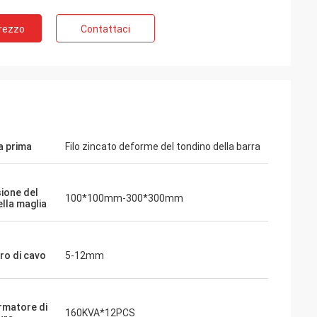
Prezzo
Contattaci
a prima
Filo zincato deforme del tondino della barra
ione del
100*100mm-300*300mm
ella maglia
ro di cavo
5-12mm
rmatore di
160KVA*12PCS