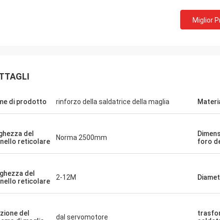
Miglior 
TTAGLI
e di prodotto
rinforzo della saldatrice della maglia
Materi
ghezza del
Dimens
Norma 2500mm
nello reticolare
foro d
ghezza del
2-12M
Diamet
nello reticolare
zione del
trasfo
dal servomotore