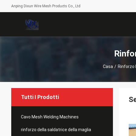
Anping Dixun Wire Mesh Products Co., Ltd
Rinfo
Casa
/
Rinforzo 
Tutti I Prodotti
S
Cavo Mesh Welding Machines
rinforzo della saldatrice della maglia