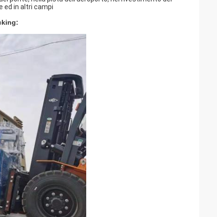
 ed in altri campi
cking: