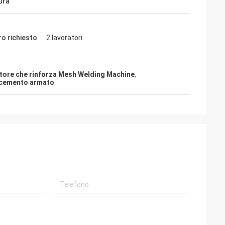
ura
ro richiesto
2 lavoratori
ore che rinforza Mesh Welding Machine
,
r cemento armato