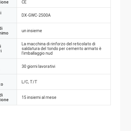
zione
CE
i
DX-GWC-2500A
di
un insieme
inimo
La macchina di rinforzo del reticolato di
i
saldatura del tondo per cemento armato è
i
l'imballaggio nud
30 giorni lavorativi
a
L/C, T/T
to
di
15 insiemi al mese
zione