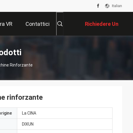
Italian
ra VR
Contattici
Richiedere Un
Preventivo
odotti
hine Rinforzante
 rinforzante
origine
La CINA
DIXUN