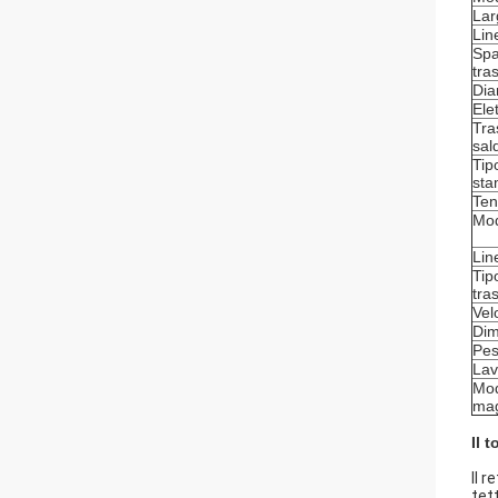
Lar
Lin
Spa
tra
Dia
Ele
Tra
sal
Tip
st
Ten
Mod
Lin
Tip
tra
Vel
Dim
Pes
Lav
Mod
mag
Il 
Il 
tet