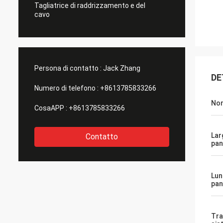
Tagliatrice di raddrizzamento e del
cavo
Persona di contatto :
Jack Zhang
DE
Numero di telefono :
+8613785833266
Nom
CosaAPP :
+8613785833266
Lar
Contatto
pan
Lun
pan
Tra