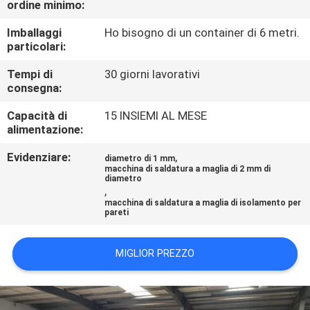
ordine minimo:
GIRO
DELLA
Imballaggi
Ho bisogno di un container di 6 metri.
particolari:
FABBRICA
Tempi di
30 giorni lavorativi
consegna:
CONTROLLO
Capacità di
15 INSIEMI AL MESE
DI
alimentazione:
QUALITÀ
Evidenziare:
,
diametro di 1 mm
macchina di saldatura a maglia di 2 mm di
diametro
CONTATTICI
,
macchina di saldatura a maglia di isolamento per
pareti
RICHIEDA
MIGLIOR PREZZO
UNA
CITAZIONE