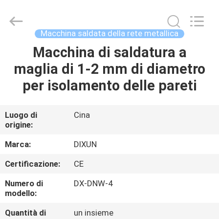
Anping
Dixun
Wire
Mesh
Products
Macchina saldata della rete metallica
Co.,
Ltd.
All
Macchina di saldatura a
CASA
Rights
Reserved.
maglia di 1-2 mm di diametro
PRODOTTI
per isolamento delle pareti
MANIFESTAZIONE
Luogo di
Cina
origine:
DI
VR
Marca:
DIXUN
Certificazione:
CE
CIRCA
Numero di
DX-DNW-4
NOI
modello:
Quantità di
un insieme