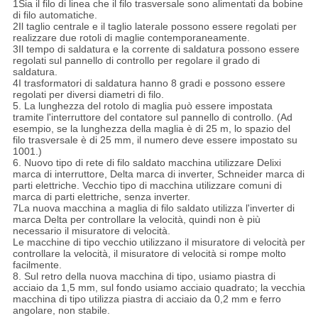
1Sia il filo di linea che il filo trasversale sono alimentati da bobine
di filo automatiche.
2Il taglio centrale e il taglio laterale possono essere regolati per
realizzare due rotoli di maglie contemporaneamente.
3Il tempo di saldatura e la corrente di saldatura possono essere
regolati sul pannello di controllo per regolare il grado di
saldatura.
4I trasformatori di saldatura hanno 8 gradi e possono essere
regolati per diversi diametri di filo.
5. La lunghezza del rotolo di maglia può essere impostata
tramite l'interruttore del contatore sul pannello di controllo. (Ad
esempio, se la lunghezza della maglia è di 25 m, lo spazio del
filo trasversale è di 25 mm, il numero deve essere impostato su
1001.)
6. Nuovo tipo di rete di filo saldato macchina utilizzare Delixi
marca di interruttore, Delta marca di inverter, Schneider marca di
parti elettriche. Vecchio tipo di macchina utilizzare comuni di
marca di parti elettriche, senza inverter.
7La nuova macchina a maglia di filo saldato utilizza l'inverter di
marca Delta per controllare la velocità, quindi non è più
necessario il misuratore di velocità.
Le macchine di tipo vecchio utilizzano il misuratore di velocità per
controllare la velocità, il misuratore di velocità si rompe molto
facilmente.
8. Sul retro della nuova macchina di tipo, usiamo piastra di
acciaio da 1,5 mm, sul fondo usiamo acciaio quadrato; la vecchia
macchina di tipo utilizza piastra di acciaio da 0,2 mm e ferro
angolare, non stabile.