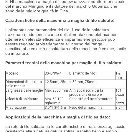
9. N
La macchina a maglia di tipo ew utilizza il riduttore principale
del marchio Mengniu e il riduttore del marchio Guomao, che
sono della migliore qualità in Cina.
Caratteristiche della macchina a maglia di filo saldato:
L'alimentazione automatica del filo, l'uso della saldatura
frazionaria, riducono il carico dell'alimentazione elettrica per
ottenere un'elevata efficienza e risparmio energetico.e può
essere regolato arbitrariamente all'interno del range
specificatoLa velocità di saldatura della macchina è veloce, facile
da imparare.
Parametri tecnici della macchina per maglie di filo saldato:
Modello
DX-DNW-4
Diametro del filo
1-2
mm
Dimensioni di apertura
12.5mm, 25mm, 50mm, 75mm.
della maglia
Larghezza delle maglie
Max.2000 mm
Altri apparecchi per la
161
produzione di calore
pezzi
velocità di saldatura
Max.60-100
Capacità del trasformatore
7
righe/min
pezzi
Misurazione
3.5*1,8*1,6m
Peso della macchina
3.5T
Applicazioni della macchina a maglia di filo saldato:
La rete di filo saldato ha le caratteristiche di resistenza agli acidi,
resistenza alle alcali, saldatura solida, aspetto bello e ampio